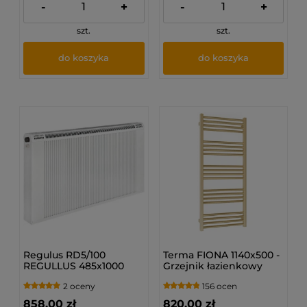
-
+
-
+
szt.
szt.
do koszyka
do koszyka
Regulus RD5/100
Terma FIONA 1140x500 -
REGULLUS 485x1000
Grzejnik łazienkowy
mm - Grzejnik
Złoty (BRASS)
2 oceny
156 ocen
dolnozasilany
858,00 zł
820,00 zł