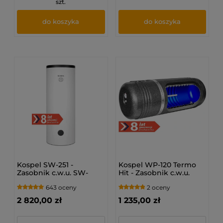
szt.
do koszyka
do koszyka
Kospel SW-251 -
Kospel WP-120 Termo
Zasobnik c.w.u. SW-
Hit - Zasobnik c.w.u.
251.PL
dwupłaszczowy
643 oceny
2 oceny
2 820,00 zł
1 235,00 zł