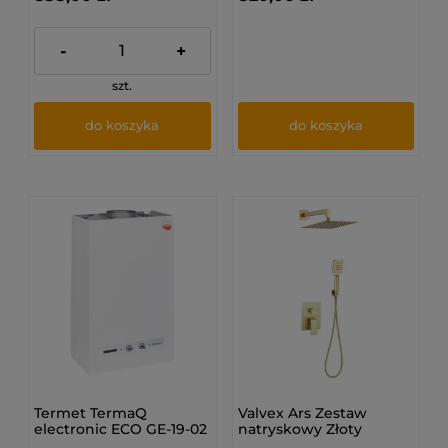
-
+
szt.
do koszyka
do koszyka
Termet TermaQ
Valvex Ars Zestaw
electronic ECO GE-19-02
natryskowy Złoty
(ziemny GZ-50) -
Szczotkowany 2420270