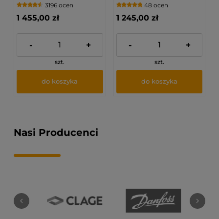
3196 ocen
48 ocen
Gazowy podgrzewacz
wody
1 455,00 zł
1 245,00 zł
WGE3723000000/PL1X
-
+
-
+
szt.
szt.
do koszyka
do koszyka
Nasi Producenci