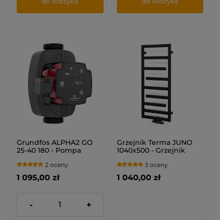
do koszyka
do koszyka
Grundfos ALPHA2 GO
Grzejnik Terma JUNO
25-40 180 - Pompa
1040x500 - Grzejnik
obiegowa 93074225
łazienkowy
2 oceny
3 oceny
1 095,00 zł
1 040,00 zł
-
+