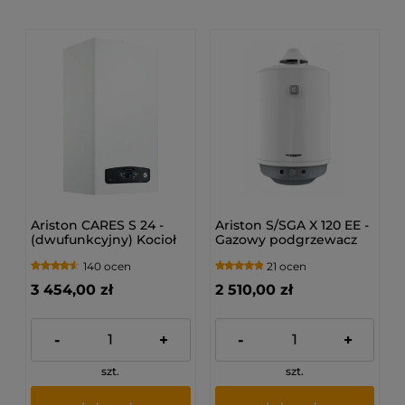
Ariston CARES S 24 -
Ariston S/SGA X 120 EE -
(dwufunkcyjny) Kocioł
Gazowy podgrzewacz
gazowy 3301637
pojemnościowy 3211199
140 ocen
21 ocen
3 454,00 zł
2 510,00 zł
-
+
-
+
szt.
szt.