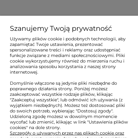
Szanujemy Twoją prywatność
Sklep internetowy Tukado.pl
Używamy plików cookie i podobnych technologii, aby
zapamiętać Twoje ustawienia, prezentować
pn-pt: 08:00-16:00
spersonalizowane treści i reklamy oraz udostępniać
funkcje związane z mediami społecznościowymi. Pliki
791 063 018
cookie wykorzystujemy również do mierzenia ruchu i
analizowania sposobu korzystania z naszej strony
biuro@tukado.pl
internetowej.
Domyślnie włączone są jedynie pliki niezbędne do
poprawnego działania strony. Poniżej możesz
O nas
zaakceptować wszystkie rodzaje plików, klikając
"Zaakceptuj wszystkie", lub odmówić ich używania (z
wyjątkiem niezbędnych). Możesz też dostosować pliki
do swoich potrzeb, wybierając "Dostosuj zgody".
Obsługa klienta
Udzieloną zgodę możesz w dowolnym momencie
wycofać lub zmienić, klikając w link "Ustawienia plików
cookies" na dole strony.
Pomoc
Szczegóły o używanych przez nas plikach cookie oraz