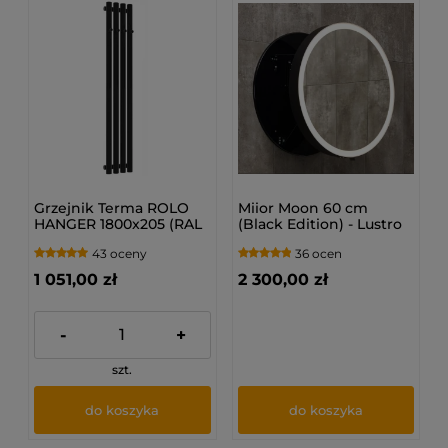
Grzejnik Terma ROLO
Miior Moon 60 cm
HANGER 1800x205 (RAL
(Black Edition) - Lustro
9005 MAT)
wysuwane z
43 oceny
36 ocen
oświetleniem LED
1 051,00 zł
2 300,00 zł
-
+
szt.
do koszyka
do koszyka