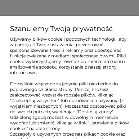
Szanujemy Twoją prywatność
Sklep internetowy Tukado.pl
Używamy plików cookie i podobnych technologii, aby
zapamiętać Twoje ustawienia, prezentować
pn-pt: 08:00-16:00
spersonalizowane treści i reklamy oraz udostępniać
funkcje związane z mediami społecznościowymi. Pliki
791 063 018
cookie wykorzystujemy również do mierzenia ruchu i
analizowania sposobu korzystania z naszej strony
biuro@tukado.pl
internetowej.
Domyślnie włączone są jedynie pliki niezbędne do
poprawnego działania strony. Poniżej możesz
O nas
zaakceptować wszystkie rodzaje plików, klikając
"Zaakceptuj wszystkie", lub odmówić ich używania (z
wyjątkiem niezbędnych). Możesz też dostosować pliki
do swoich potrzeb, wybierając "Dostosuj zgody".
Obsługa klienta
Udzieloną zgodę możesz w dowolnym momencie
wycofać lub zmienić, klikając w link "Ustawienia plików
cookies" na dole strony.
Pomoc
Szczegóły o używanych przez nas plikach cookie oraz