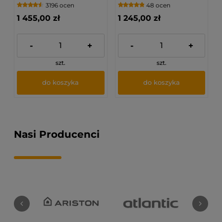
3196 ocen
48 ocen
Gazowy podgrzewacz
wody
1 455,00 zł
1 245,00 zł
WGE3723000000/PL1X
-
+
-
+
szt.
szt.
do koszyka
do koszyka
Nasi Producenci