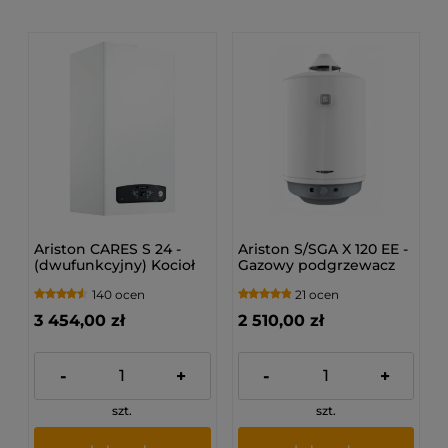
Ariston CARES S 24 -
Ariston S/SGA X 120 EE -
(dwufunkcyjny) Kocioł
Gazowy podgrzewacz
gazowy 3301637
pojemnościowy 3211199
140 ocen
21 ocen
3 454,00 zł
2 510,00 zł
-
+
-
+
szt.
szt.