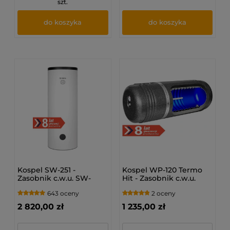
szt.
do koszyka
do koszyka
Kospel SW-251 -
Kospel WP-120 Termo
Zasobnik c.w.u. SW-
Hit - Zasobnik c.w.u.
251.PL
dwupłaszczowy
643 oceny
2 oceny
2 820,00 zł
1 235,00 zł