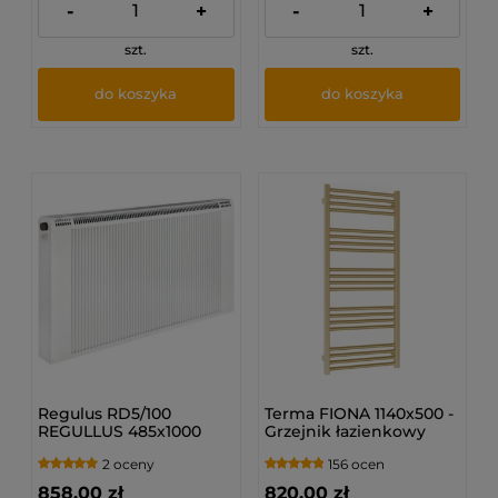
-
+
-
+
szt.
szt.
do koszyka
do koszyka
Regulus RD5/100
Terma FIONA 1140x500 -
REGULLUS 485x1000
Grzejnik łazienkowy
mm - Grzejnik
Złoty (BRASS)
2 oceny
156 ocen
dolnozasilany
858,00 zł
820,00 zł