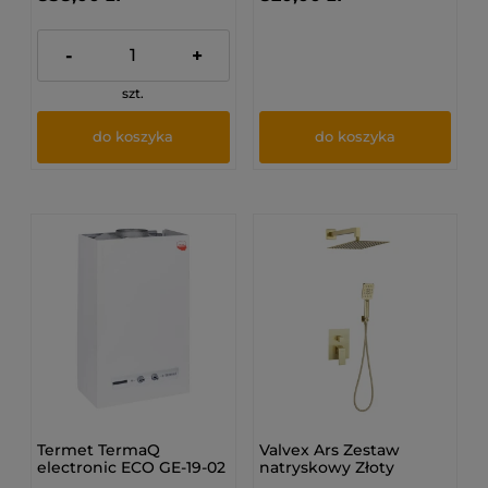
-
+
szt.
do koszyka
do koszyka
Termet TermaQ
Valvex Ars Zestaw
electronic ECO GE-19-02
natryskowy Złoty
(ziemny GZ-50) -
Szczotkowany 2420270