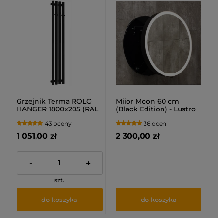
Grzejnik Terma ROLO
Miior Moon 60 cm
HANGER 1800x205 (RAL
(Black Edition) - Lustro
9005 MAT)
wysuwane z
43 oceny
36 ocen
oświetleniem LED
1 051,00 zł
2 300,00 zł
-
+
szt.
do koszyka
do koszyka