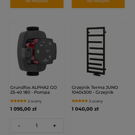
do koszyka
do koszyka
Grundfos ALPHA2 GO
Grzejnik Terma JUNO
25-40 180 - Pompa
1040x500 - Grzejnik
obiegowa 93074225
łazienkowy
2 oceny
3 oceny
1 095,00 zł
1 040,00 zł
-
+