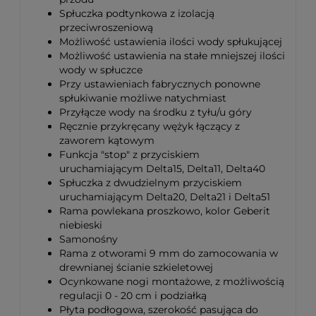
Spłuczka podtynkowa z izolacją
przeciwroszeniową
Możliwość ustawienia ilości wody spłukującej
Możliwość ustawienia na stałe mniejszej ilości
wody w spłuczce
Przy ustawieniach fabrycznych ponowne
spłukiwanie możliwe natychmiast
Przyłącze wody na środku z tyłu/u góry
Ręcznie przykręcany wężyk łączący z
zaworem kątowym
Funkcja "stop" z przyciskiem
uruchamiającym Delta15, Delta11, Delta40
Spłuczka z dwudzielnym przyciskiem
uruchamiającym Delta20, Delta21 i Delta51
Rama powlekana proszkowo, kolor Geberit
niebieski
Samonośny
Rama z otworami 9 mm do zamocowania w
drewnianej ścianie szkieletowej
Ocynkowane nogi montażowe, z możliwością
regulacji 0 - 20 cm i podziałką
Płyta podłogowa, szerokość pasująca do