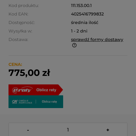
Kod produktu:
111.153.00.1
Kod EAN:
4025416799832
Dostępność:
średnia ilość
Wysyłka w:
1 - 2 dni
Dostawa:
sprawdź formy dostawy
Finalne koszty dostawy są obliczane automatycznie
w koszyku i uzależnione od wagi i gabarytu
produktów które się w nim znajdują.
CENA:
775,00 zł
-
+