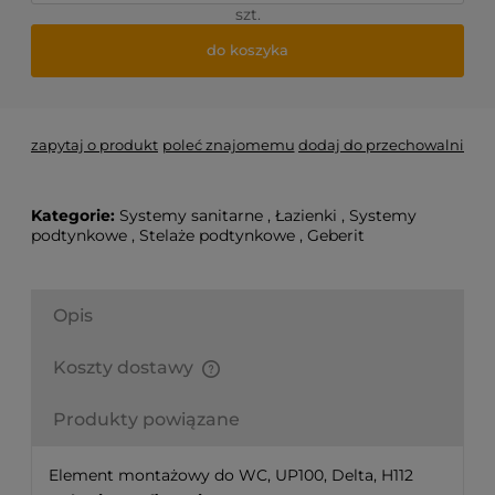
szt.
do koszyka
zapytaj o produkt
poleć znajomemu
dodaj do przechowalni
Kategorie:
Systemy sanitarne
,
Łazienki
,
Systemy
podtynkowe
,
Stelaże podtynkowe
,
Geberit
Opis
Koszty dostawy
Finalne koszty dostawy są obliczane automatycznie
w koszyku i uzależnione od wagi i gabarytu
Produkty powiązane
produktów które się w nim znajdują.
Element montażowy do WC, UP100, Delta, H112