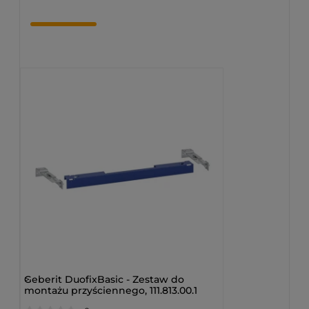
>
Geberit DuofixBasic - Zestaw do
montażu przyściennego, 111.813.00.1