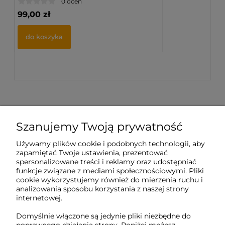
0 ocen
99,00 zł
do koszyka
Szanujemy Twoją prywatność
Sklep internetowy Tukado.pl
Używamy plików cookie i podobnych technologii, aby
zapamiętać Twoje ustawienia, prezentować
pn-pt: 08:00-16:00
spersonalizowane treści i reklamy oraz udostępniać
funkcje związane z mediami społecznościowymi. Pliki
791 063 018
cookie wykorzystujemy również do mierzenia ruchu i
analizowania sposobu korzystania z naszej strony
biuro@tukado.pl
internetowej.
Domyślnie włączone są jedynie pliki niezbędne do