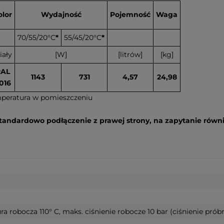
olor
Wydajność
Pojemność
Waga
70/55/20°C
*
55/45/20°C
*
iały
[W]
[litrów]
[kg]
RAL
1143
731
4,57
24,98
016
mperatura w pomieszczeniu
 standardowo podłączenie z prawej strony, na zapytanie równi
robocza 110° C, maks. ciśnienie robocze 10 bar (ciśnienie próbn