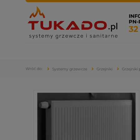
INF
PN-P
32
Systemy grzewcze
Systemy sanitarne
Klimatyza
Systemy grzewcze
Grzejniki
Grzejniki