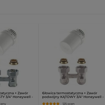
tatyczna + Zawór
>
Głowica termostatyczna + Zawór
Y 3/4" Honeywell -
podwójny KĄTOWY 3/4" Honeywell -
Zestaw
ceny
125 ocen