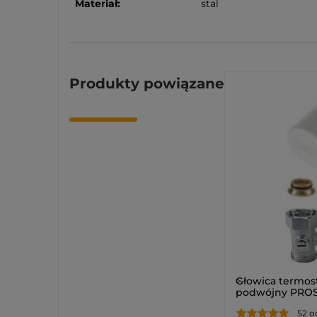
Materiał:
stal
Produkty powiązane
>
Głowica termos
podwójny PROST
Zestaw
52 o