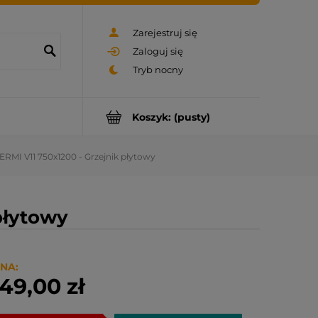
Zarejestruj się
Zaloguj się
Koszyk:
(pusty)
ERMI V11 750x1200 - Grzejnik płytowy
płytowy
NA:
49,00 zł