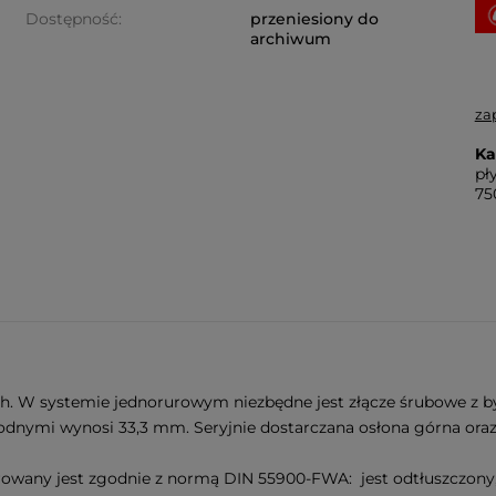
Dostępność:
przeniesiony do
archiwum
za
Ka
pł
75
. W systemie jednorurowym niezbędne jest złącze śrubowe z b
nymi wynosi 33,3 mm. Seryjnie dostarczana osłona górna oraz 
erowany jest zgodnie z normą DIN 55900-FWA: jest odtłuszczon