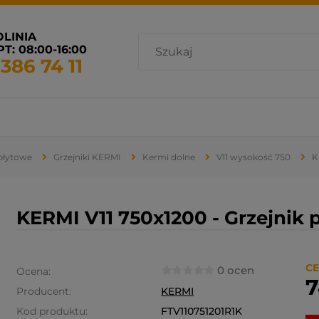
OLINIA
T: 08:00-16:00
 386 74 11
cja i wentylacja
Promocje
Grzejniki dostępne od ręki
 płytowe
Grzejniki KERMI
Kermi dolne
V11 wysokość 750
K
KERMI V11 750x1200 - Grzejnik 
CE
0 ocen
Ocena:
7
Producent:
KERMI
Kod produktu:
FTV110751201R1K