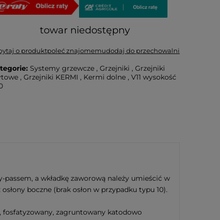
towar niedostępny
pytaj o produkt
poleć znajomemu
dodaj do przechowalni
tegorie:
Systemy grzewcze
,
Grzejniki
,
Grzejniki
ytowe
,
Grzejniki KERMI
,
Kermi dolne
,
V11 wysokość
0
y-passem, a wkładkę zaworową należy umieścić w
osłony boczne (brak osłon w przypadku typu 10).
y, fosfatyzowany, zagruntowany katodowo