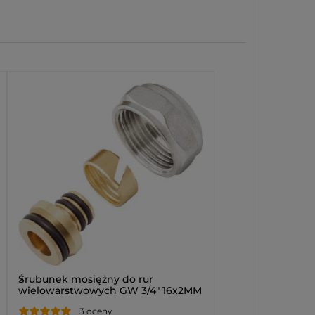
>
Śrubunek mosiężny do rur
wielowarstwowych GW 3/4" 16x2MM
(2 SZT)
3 oceny