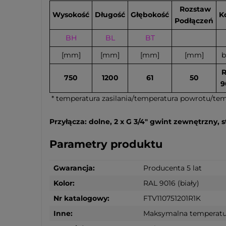
Rozstaw
Wysokość
Długość
Głębokość
K
Podłączeń
BH
BL
BT
[mm]
[mm]
[mm]
[mm]
b
750
1200
61
50
9
* temperatura zasilania/temperatura powrotu/te
Przyłącza: dolne, 2 x G 3/4" gwint zewnętrzny,
Parametry produktu
Gwarancja:
Producenta 5 lat
Kolor:
RAL 9016 (biały)
Nr katalogowy:
FTV110751201R1K
Inne:
Maksymalna temperatura 