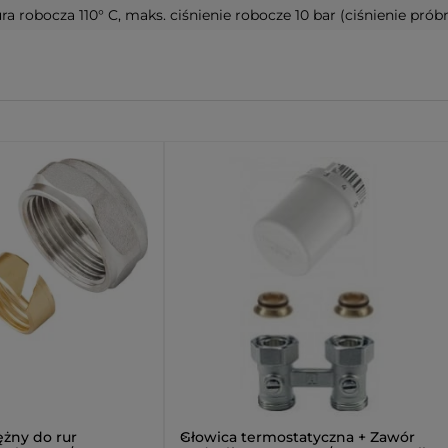
robocza 110° C, maks. ciśnienie robocze 10 bar (ciśnienie próbn
żny do rur
>
Głowica termostatyczna + Zawór