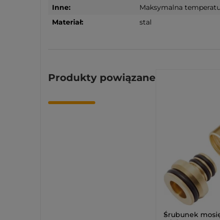
Inne:
Maksymalna temperatura 
Materiał:
stal
Produkty powiązane
>
Śrubunek mosię