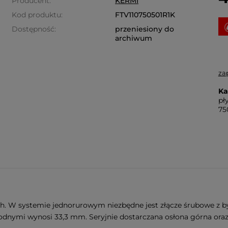
Producent:
KERMI
Kod produktu:
FTV110750501R1K
Dostępność:
przeniesiony do
archiwum
za
Ka
pł
75
. W systemie jednorurowym niezbędne jest złącze śrubowe z b
nymi wynosi 33,3 mm. Seryjnie dostarczana osłona górna oraz 