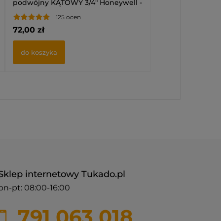
podwójny KĄTOWY 3/4" Honeywell -
Zestaw
125 ocen
72,00 zł
do koszyka
Sklep internetowy Tukado.pl
pn-pt: 08:00-16:00
791 063 018