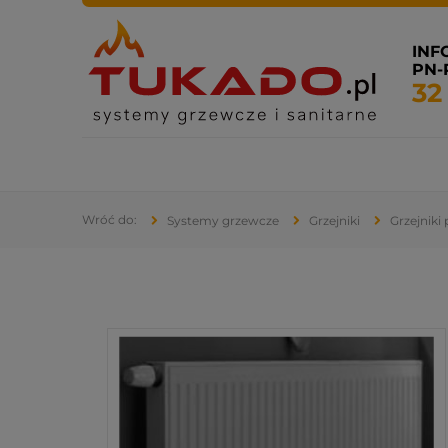
INF
PN-P
32
Systemy grzewcze
Systemy sanitarne
Klimatyza
Systemy grzewcze
Grzejniki
Grzejniki