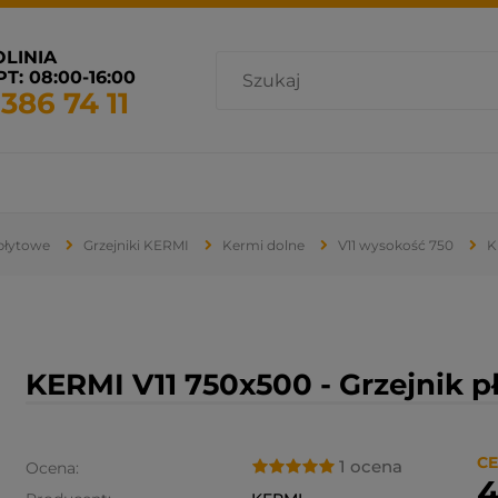
OLINIA
T: 08:00-16:00
 386 74 11
cja i wentylacja
Promocje
Grzejniki dostępne od ręki
 płytowe
Grzejniki KERMI
Kermi dolne
V11 wysokość 750
K
KERMI V11 750x500 - Grzejnik 
CE
1 ocena
Ocena:
4