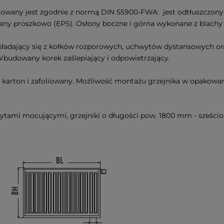
erowany jest zgodnie z normą DIN 55900-FWA: jest odtłuszczon
any proszkowo (EPS). Osłony boczne i górna wykonane z blachy
kładający się z kołków rozporowych, uchwytów dystansowych or
budowany korek zaślepiający i odpowietrzający.
 karton i zafoliowany. Możliwość montażu grzejnika w opakowani
tami mocującymi, grzejniki o długości pow. 1800 mm - sześcio