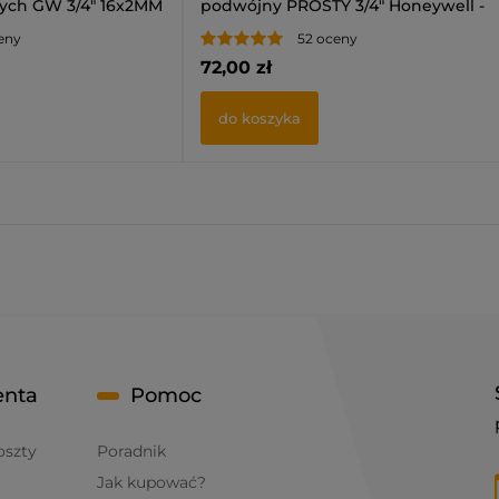
ych GW 3/4" 16x2MM
podwójny PROSTY 3/4" Honeywell -
Zestaw
eny
52 oceny
72,00 zł
do koszyka
enta
Pomoc
oszty
Poradnik
Jak kupować?