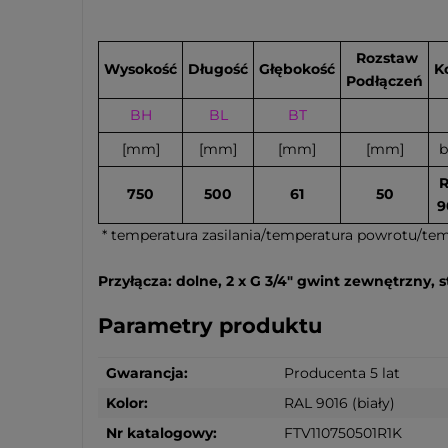
Rozstaw
Wysokość
Długość
Głębokość
K
Podłączeń
BH
BL
BT
[mm]
[mm]
[mm]
[mm]
b
750
500
61
50
9
* temperatura zasilania/temperatura powrotu/te
Przyłącza: dolne, 2 x G 3/4" gwint zewnętrzny,
Parametry produktu
Gwarancja:
Producenta 5 lat
Kolor:
RAL 9016 (biały)
Nr katalogowy:
FTV110750501R1K