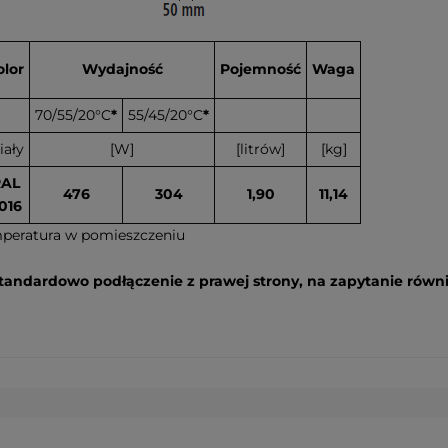
olor
Wydajność
Pojemność
Waga
70/55/20°C
*
55/45/20°C
*
iały
[W]
[litrów]
[kg]
RAL
476
304
1,90
11,14
016
mperatura w pomieszczeniu
 standardowo podłączenie z prawej strony, na zapytanie równi