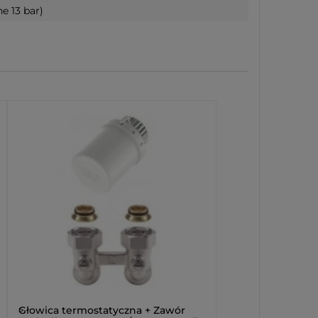
e 13 bar)
>
Głowica termostatyczna + Zawór