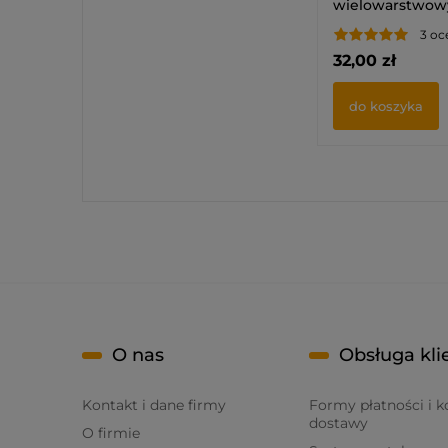
wielowarstwow
(2 SZT)
3 oc
32,00 zł
do koszyka
O nas
Obsługa kli
Kontakt i dane firmy
Formy płatności i k
dostawy
O firmie