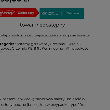
towar niedostępny
pytaj o produkt
poleć znajomemu
dodaj do przechowalni
tegorie:
Systemy grzewcze
,
Grzejniki
,
Grzejniki
ytowe
,
Grzejniki KERMI
,
Kermi dolne
,
V11 wysokość
0
y-passem, a wkładkę zaworową należy umieścić w
osłony boczne (brak osłon w przypadku typu 10).