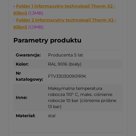
-
Folder 1 informacyjny technologii Therm X2 -
Kliknij
(1,3MB)
-
Folder 2 informacyjny technologii Therm X2 -
Kliknij
(1,0MB)
Parametry produktu
Gwarancja:
Producenta 5 lat
Kolor:
RAL 9016 (biały)
Nr
FTV330300901R1K
katalogowy:
Maksymalna temperatura
robocza 110° C, maks. ciśnienie
Inne:
robocze 10 bar (ciśnienie próbne
13 bar)
Materiał:
stal