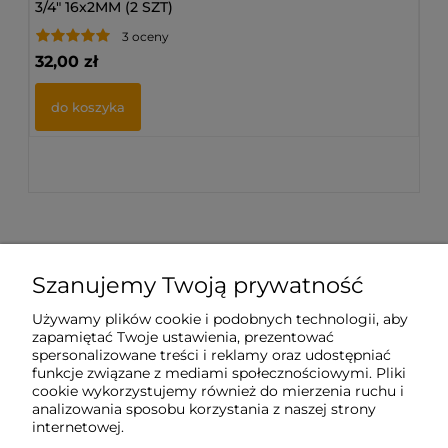
3/4" 16x2MM (2 SZT)
3/4
3 oceny
32,00 zł
72
do koszyka
Szanujemy Twoją prywatność
Sklep internetowy Tukado.pl
Używamy plików cookie i podobnych technologii, aby
zapamiętać Twoje ustawienia, prezentować
pn-pt: 08:00-16:00
spersonalizowane treści i reklamy oraz udostępniać
funkcje związane z mediami społecznościowymi. Pliki
791 063 018
cookie wykorzystujemy również do mierzenia ruchu i
analizowania sposobu korzystania z naszej strony
biuro@tukado.pl
internetowej.