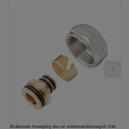
>
Śrubunek mosiężny do rur wielowarstwowych GW
>
Gł