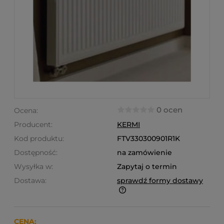
0 ocen
Ocena:
Producent:
KERMI
Kod produktu:
FTV330300901R1K
Dostępność:
na zamówienie
Wysyłka w:
Zapytaj o termin
Dostawa:
sprawdź formy dostawy
Finalne koszty dostawy są obliczane automatycznie
w koszyku i uzależnione od wagi i gabarytu
produktów które się w nim znajdują.
CENA: