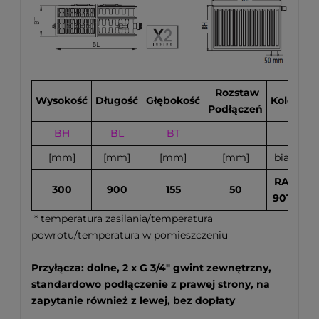
Rozstaw
Wysokość
Długość
Głębokość
Kolor
Podłączeń
BH
BL
BT
70
[mm]
[mm]
[mm]
[mm]
biały
RAL
300
900
155
50
9016
* temperatura zasilania/temperatura
powrotu/temperatura w pomieszczeniu
Przyłącza: dolne, 2 x G 3/4" gwint zewnętrzny,
standardowo podłączenie z prawej strony, na
zapytanie również z lewej, bez dopłaty