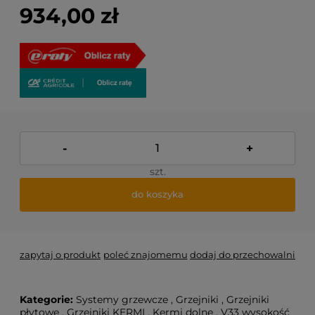
934,00 zł
-
+
szt.
do koszyka
zapytaj o produkt
poleć znajomemu
dodaj do przechowalni
Kategorie:
Systemy grzewcze
,
Grzejniki
,
Grzejniki
płytowe
,
Grzejniki KERMI
,
Kermi dolne
,
V33 wysokość