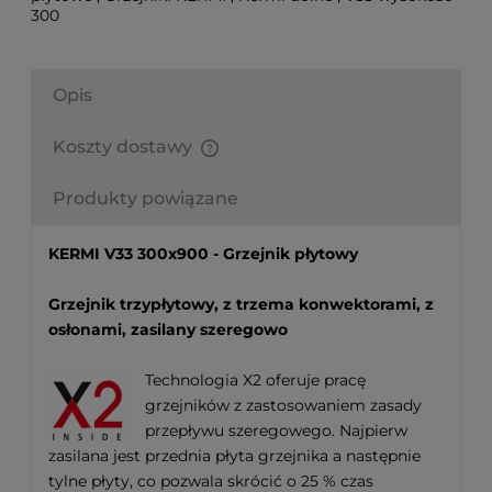
300
Opis
Koszty dostawy
Finalne koszty dostawy są obliczane automatycznie
w koszyku i uzależnione od wagi i gabarytu
Produkty powiązane
produktów które się w nim znajdują.
KERMI V33 300x900 - Grzejnik płytowy
Grzejnik trzypłytowy, z trzema konwektorami, z
osłonami, zasilany szeregowo
Technologia X2 oferuje pracę
grzejników z zastosowaniem zasady
przepływu szeregowego. Najpierw
zasilana jest przednia płyta grzejnika a następnie
tylne płyty, co pozwala skrócić o 25 % czas