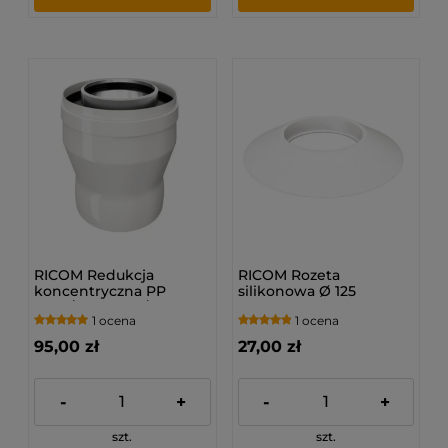
RICOM Redukcja
RICOM Rozeta
koncentryczna PP
silikonowa Ø 125
(Ø60/100 x Ø80/125)
1 ocena
1 ocena
95,00 zł
27,00 zł
-
+
-
+
szt.
szt.