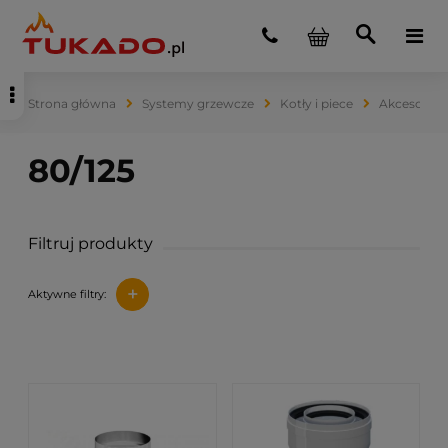
Strona główna
Systemy grzewcze
Kotły i piece
Akcesoria 
Filtruj produkty
+
Aktywne filtry: