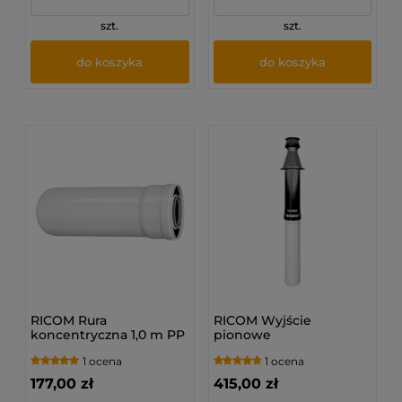
szt.
szt.
do koszyka
do koszyka
RICOM Rura
RICOM Wyjście
koncentryczna 1,0 m PP
pionowe
(80/125)
koncentryczne CZARNE
1 ocena
1 ocena
PP (80/125)
177,00 zł
415,00 zł