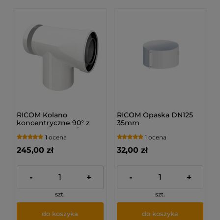
RICOM Kolano
RICOM Opaska DN125
koncentryczne 90° z
35mm
inspekcją PP (80/125)
1 ocena
1 ocena
245,00 zł
32,00 zł
-
+
-
+
szt.
szt.
do koszyka
do koszyka