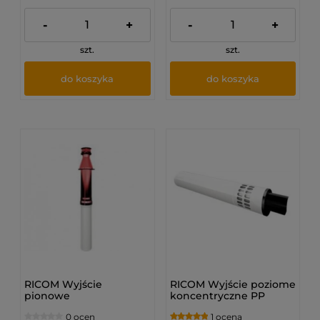
-
+
-
+
szt.
szt.
do koszyka
do koszyka
RICOM Wyjście
RICOM Wyjście poziome
pionowe
koncentryczne PP
koncentryczne
(80/125)
0 ocen
1 ocena
CZERWONE PP (80/125)