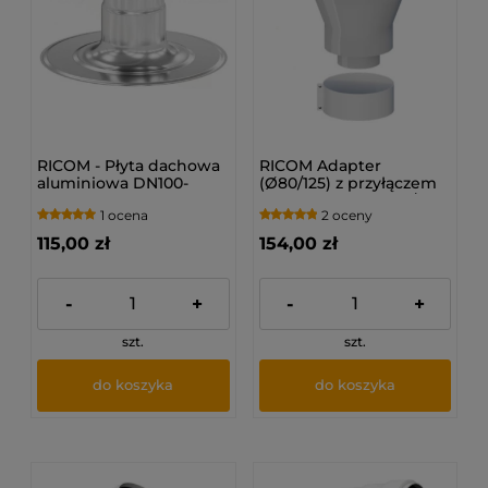
RICOM - Płyta dachowa
RICOM Adapter
aluminiowa DN100-
(Ø80/125) z przyłączem
125MM
montażowym (Ø60/100)
1 ocena
2 oceny
115,00 zł
154,00 zł
-
+
-
+
szt.
szt.
do koszyka
do koszyka