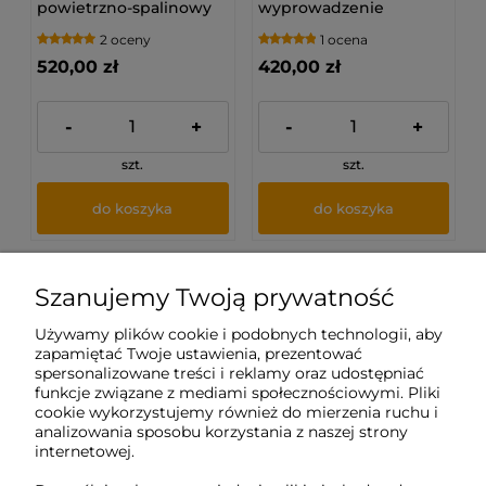
powietrzno-spalinowy
wyprowadzenie
do szachtu
powietrzno - spalinowe
2 oceny
1 ocena
kominowego PP
PP (80/125)
(80/125)
520,00 zł
420,00 zł
-
+
-
+
szt.
szt.
do koszyka
do koszyka
Szanujemy Twoją prywatność
Sklep internetowy Tukado.pl
Używamy plików cookie i podobnych technologii, aby
zapamiętać Twoje ustawienia, prezentować
pn-pt: 08:00-16:00
spersonalizowane treści i reklamy oraz udostępniać
funkcje związane z mediami społecznościowymi. Pliki
791 063 018
cookie wykorzystujemy również do mierzenia ruchu i
analizowania sposobu korzystania z naszej strony
biuro@tukado.pl
internetowej.