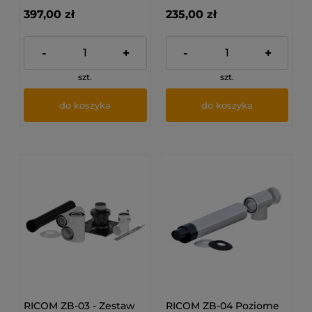
397,00 zł
235,00 zł
-
+
-
+
szt.
szt.
do koszyka
do koszyka
RICOM ZB-03 - Zestaw
RICOM ZB-04 Poziome