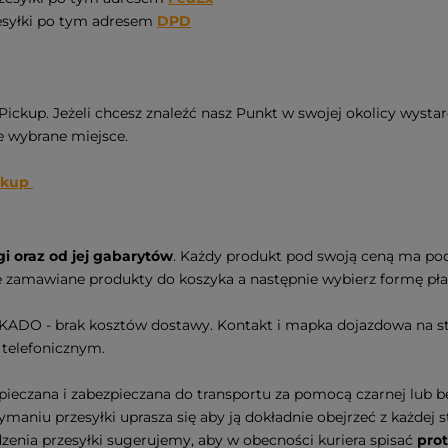
zesyłki po tym adresem
DPD
ckup. Jeżeli chcesz znaleźć nasz Punkt w swojej okolicy wysta
ie wybrane miejsce.
ckup
i oraz od jej gabarytów
. Każdy produkt pod swoją ceną ma po
e zamawiane produkty do koszyka a następnie wybierz formę pła
UKADO - brak kosztów dostawy. Kontakt i mapka dojazdowa na s
 telefonicznym.
pieczana i zabezpieczana do transportu za pomocą czarnej lub b
aniu przesyłki uprasza się aby ją dokładnie obejrzeć z każdej s
enia przesyłki sugerujemy, aby w obecności kuriera spisać
prot