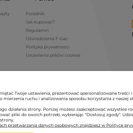
oszty
Poradnik
Jak kupować?
Regulamin
Oświadczenia F-Gaz
Polityka prywatności
Ustawienia plików cookies
iętać Twoje ustawienia, prezentować spersonalizowane treści i
 mierzenia ruchu i analizowania sposobu korzystania z naszej s
go działania strony. Poniżej możesz zaakceptować wszystkie rodz
osować pliki do swoich potrzeb, wybierając "Dostosuj zgody". 
 strony.
dach przetwarzania danych osobowych znajdziesz w Polityce pry