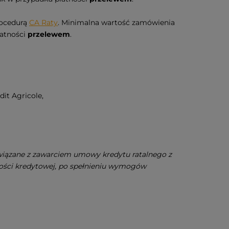
rocedurą
CA Raty
. Minimalna wartość zamówienia
łatności
przelewem
.
it Agricole,
związane z zawarciem umowy kredytu ratalnego z
ności kredytowej, po spełnieniu wymogów