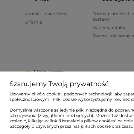
Kontakt i dane firmy
Formy płatności i k
dostawy
O firmie
Systemy ratalne
Zwroty i reklamacje
Moje konto
Szanujemy Twoją prywatność
Twoje zamówienia
Używamy plików cookie i podobnych technologii, aby zapam
Ustawienia konta
społecznościowymi. Pliki cookie wykorzystujemy również do
Ulubione
Domyślnie włączone są jedynie pliki niezbędne do poprawne
ich używania (z wyjątkiem niezbędnych). Możesz też dost
zmienić, klikając w link "Ustawienia plików cookies" na dole
Szczegóły o używanych przez nas plikach cookie oraz zasa