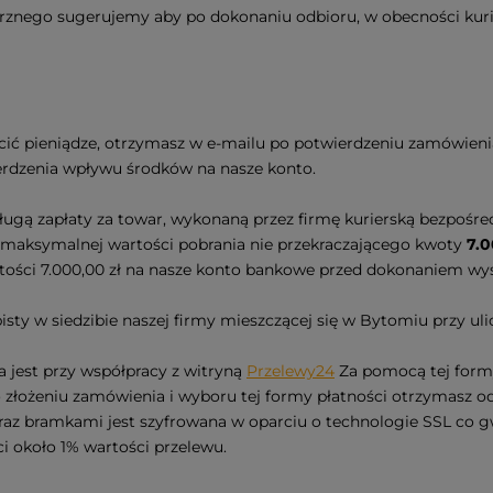
rznego sugerujemy aby po dokonaniu odbioru, w obecności kurie
cić pieniądze, otrzymasz w e-mailu po potwierdzeniu zamówien
erdzenia wpływu środków na nasze konto.
ługą zapłaty za towar, wykonaną przez firmę kurierską bezpośred
o maksymalnej wartości pobrania nie przekraczającego kwoty
7.0
rtości 7.000,00 zł na nasze konto bankowe przed dokonaniem w
isty w siedzibie naszej firmy mieszczącej się w Bytomiu przy ul
 jest przy współpracy z witryną
Przelewy24
Za pomocą tej formy
złożeniu zamówienia i wyboru tej formy płatności otrzymasz od 
 bramkami jest szyfrowana w oparciu o technologie SSL co gwa
i około 1% wartości przelewu.