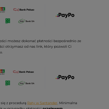
ności możesz dokonać płatności bezpośrednio ze
i otrzymasz od nas link, który pozwoli Ci
u.
 się z procedurą
Raty w Santander
. Minimalna
jak w przypadku płatności
przelewem
.