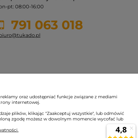
pn-pt: 08:00-16:00
791 063 018
biuro@tukado.pl
 reklamy oraz udostępniać funkcje związane z mediami
trony internetowej.
aje plików, klikając "Zaakceptuj wszystkie", lub odmówić
Udzieloną zgodę możesz w dowolnym momencie wycofać lub
watności.