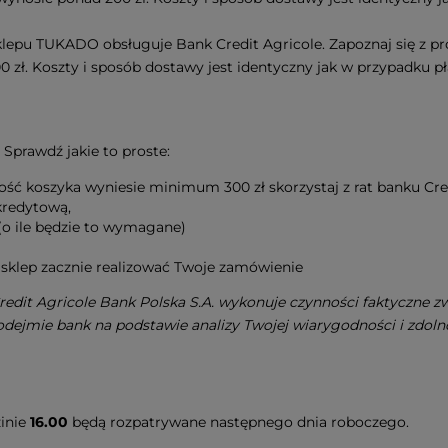
 sklepu TUKADO obsługuje Bank Credit Agricole. Zapoznaj się z p
 zł. Koszty i sposób dostawy jest identyczny jak w przypadku p
 Sprawdź jakie to proste:
tość koszyka wyniesie minimum 300 zł skorzystaj z rat banku Cred
 kredytową,
 (o ile będzie to wymagane)
sklep zacznie realizować Twoje zamówienie
edit Agricole Bank Polska S.A. wykonuje czynności faktyczne 
podejmie bank na podstawie analizy Twojej wiarygodności i zdol
zinie
16.00
będą rozpatrywane następnego dnia roboczego.