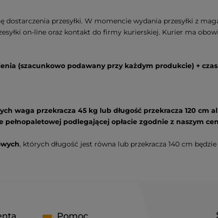
nę dostarczenia przesyłki. W momencie wydania przesyłki z m
zesyłki on-line oraz kontakt do firmy kurierskiej. Kurier ma obo
wienia (szacunkowo podawany przy każdym produkcie) + cza
ych waga przekracza 45 kg lub długość przekracza 120 cm a
e pełnopaletowej podlegającej opłacie zgodnie z naszym ce
owych
, których długość jest równa lub przekracza 140 cm będzie
enta
Pomoc