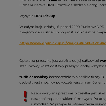
Firma kurierska
DPD
umożliwia śledzenie drogi pr
Wysyłka
DPD Pickup
W całym kraju działa już ponad 2200 Punktów DPD Pi
miejscowości i ulicę lub po prostu klikniesz na map
https://www.dpdpickup.pl/Znajdz-Punkt-DPD-Pi
Opłata za przesyłkę jest zależna od jej całkowitej
wag
szacunkowy koszt dostawy przesyłki dodaj wszystki
*Odbiór osobisty
bezpośrednio w siedzibie firmy T
osobisty jest możliwy po wcześniejszym umówieniu
Każda wysyłana przez nas przesyłka jest ubez
naszą taśmą z nadrukiem firmowym. Po otrzym
uszkodzeń. W przypadku stwierdzenia uszkodz