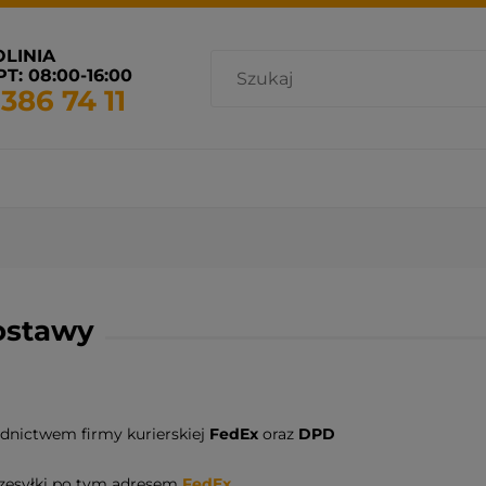
OLINIA
T: 08:00-16:00
 386 74 11
cja i wentylacja
Promocje
Grzejniki dostępne od ręki
dostawy
dnictwem firmy kurierskiej
FedEx
oraz
DPD
rzesyłki po tym adresem
FedEx