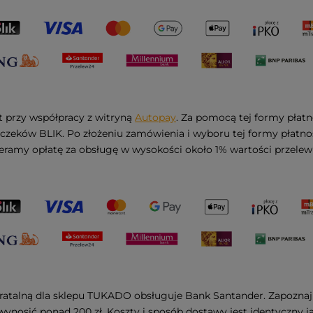
st przy współpracy z witryną
Autopay
. Za pomocą tej formy płat
czeków BLIK. Po złożeniu zamówienia i wyboru tej formy płatnośc
ieramy opłatę za obsługę w wysokości około 1% wartości przelew
 ratalną dla sklepu TUKADO obsługuje Bank Santander. Zapoznaj
wynosić ponad 200 zł. Koszty i sposób dostawy jest identyczny 