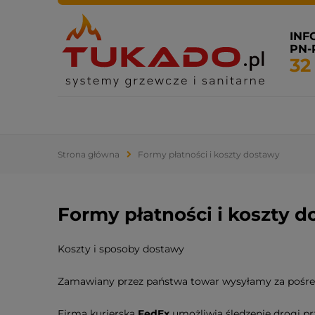
INF
PN-P
32
Systemy grzewcze
Systemy sanitarne
Klimatyza
Strona główna
Formy płatności i koszty dostawy
Formy płatności i koszty 
Koszty i sposoby dostawy
Zamawiany przez państwa towar wysyłamy za pośre
Firma kurierska
FedEx
umożliwia śledzenie drogi p