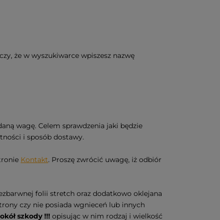
rczy, że w wyszukiwarce wpiszesz nazwę
daną wagę. Celem sprawdzenia jaki będzie
tności i sposób dostawy.
tronie
Kontakt
. Proszę zwrócić uwagę, iż odbiór
ezbarwnej folii stretch oraz dodatkowo oklejana
trony czy nie posiada wgnieceń lub innych
okół szkody !!!
opisując w nim rodzaj i wielkość