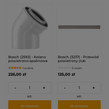
Bosch (2593) - Kolano
Bosch (3237) - Przewód
powietrzno-spalinowe
powietrzny (lub
80/125 45°
spalinowy) L=1,0 m (Ø
1 ocena
0 ocen
80)
226,00 zł
125,00 zł
-
+
-
+
szt.
szt.
do koszyka
do koszyka