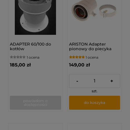
ADAPTER 60/100 do
ARISTON Adapter
kotłów
pionowy do piecyka
kondensacyjnych firmy
NEXT EVO X 60/100
1 ocena
1 ocena
IMMERGAS
[3318008]
185,00 zł
149,00 zł
-
+
szt.
powiadom o
do koszyka
dostępności