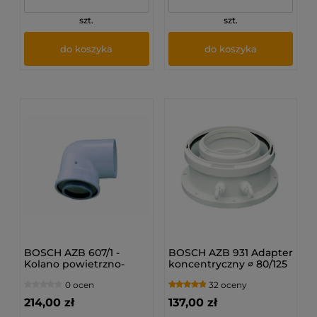
szt.
szt.
do koszyka
do koszyka
BOSCH AZB 607/1 -
BOSCH AZB 931 Adapter
Kolano powietrzno-
koncentryczny ∅ 80/125
spalinowe 80/125 90°
(7738112714)
0 ocen
32 oceny
214,00 zł
137,00 zł