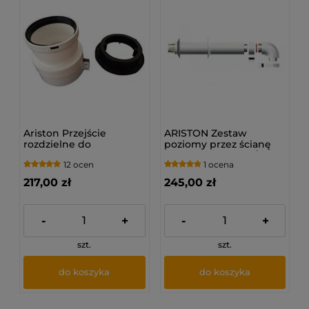
Ariston Przejście
ARISTON Zestaw
rozdzielne do
poziomy przez ścianę
bezpośredniego
do NEXT EVO X 60/100
12 ocen
1 ocena
podłączenia z kotłem
(3318000)
DN 60/100 - DN 80
217,00 zł
245,00 zł
-
+
-
+
szt.
szt.
do koszyka
do koszyka