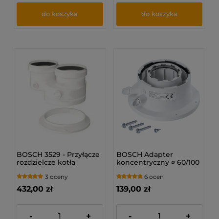
do koszyka
do koszyka
BOSCH 3529 - Przyłącze
BOSCH Adapter
rozdzielcze kotła
koncentryczny ∅ 60/100
Ø80/125 na Ø80/Ø80
(7738112636)
3 oceny
6 ocen
432,00 zł
139,00 zł
-
+
-
+