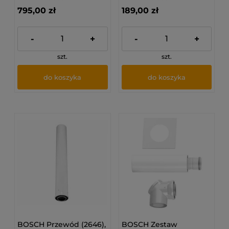
wyprowadzenia przez
795,00 zł
189,00 zł
ścianę
-
+
-
+
szt.
szt.
do koszyka
do koszyka
BOSCH Przewód (2646),
BOSCH Zestaw