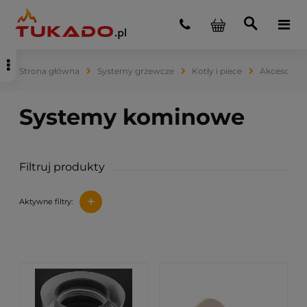
Strona główna
Systemy grzewcze
Kotły i piece
Akcesoria 
Filtruj produkty
+
Aktywne filtry: