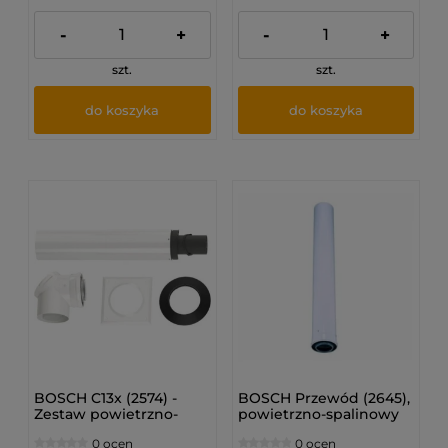
-
+
-
+
szt.
szt.
do koszyka
do koszyka
BOSCH C13x (2574) -
BOSCH Przewód (2645),
Zestaw powietrzno-
powietrzno-spalinowy
spalinowy do
Ø80/125 L = 500 mm
0 ocen
0 ocen
poziomego