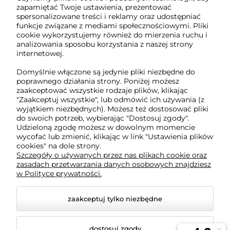
zapamiętać Twoje ustawienia, prezentować
pn-pt: 08:00-16:00
spersonalizowane treści i reklamy oraz udostępniać
funkcje związane z mediami społecznościowymi. Pliki
791 063 018
cookie wykorzystujemy również do mierzenia ruchu i
analizowania sposobu korzystania z naszej strony
biuro@tukado.pl
internetowej.
Domyślnie włączone są jedynie pliki niezbędne do
poprawnego działania strony. Poniżej możesz
zaakceptować wszystkie rodzaje plików, klikając
O nas
"Zaakceptuj wszystkie", lub odmówić ich używania (z
wyjątkiem niezbędnych). Możesz też dostosować pliki
do swoich potrzeb, wybierając "Dostosuj zgody".
Obsługa klienta
Udzieloną zgodę możesz w dowolnym momencie
wycofać lub zmienić, klikając w link "Ustawienia plików
cookies" na dole strony.
Pomoc
Szczegóły o używanych przez nas plikach cookie oraz
zasadach przetwarzania danych osobowych znajdziesz
w Polityce prywatności.
Moje konto
zaakceptuj tylko niezbędne
dostosuj zgody