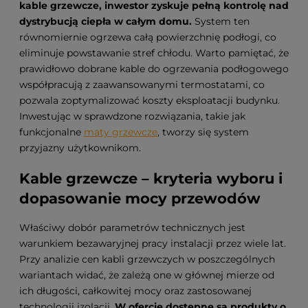
kable grzewcze, inwestor zyskuje pełną kontrolę nad
dystrybucją ciepła w całym domu.
System ten
równomiernie ogrzewa całą powierzchnię podłogi, co
eliminuje powstawanie stref chłodu. Warto pamiętać, że
prawidłowo dobrane kable do ogrzewania podłogowego
współpracują z zaawansowanymi termostatami, co
pozwala zoptymalizować koszty eksploatacji budynku.
Inwestując w sprawdzone rozwiązania, takie jak
funkcjonalne
maty grzewcze
, tworzy się system
przyjazny użytkownikom.
Kable grzewcze – kryteria wyboru i
dopasowanie mocy przewodów
Właściwy dobór parametrów technicznych jest
warunkiem bezawaryjnej pracy instalacji przez wiele lat.
Przy analizie cen kabli grzewczych w poszczególnych
wariantach widać, że zależą one w głównej mierze od
ich długości, całkowitej mocy oraz zastosowanej
technologii izolacji.
W ofercie dostępne są produkty o