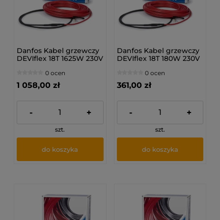
Danfos Kabel grzewczy
Danfos Kabel grzewczy
DEVIflex 18T 1625W 230V
DEVIflex 18T 180W 230V
90M
10M
0 ocen
0 ocen
1 058,00 zł
361,00 zł
-
+
-
+
szt.
szt.
do koszyka
do koszyka