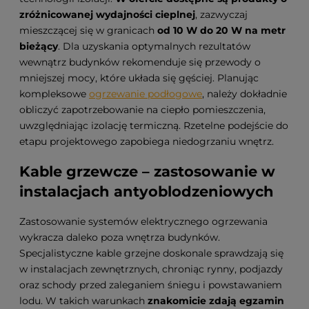
zróżnicowanej wydajności cieplnej
, zazwyczaj
mieszczącej się w granicach
od 10 W do 20 W na metr
bieżący
. Dla uzyskania optymalnych rezultatów
wewnątrz budynków rekomenduje się przewody o
mniejszej mocy, które układa się gęściej. Planując
kompleksowe
ogrzewanie podłogowe
, należy dokładnie
obliczyć zapotrzebowanie na ciepło pomieszczenia,
uwzględniając izolację termiczną. Rzetelne podejście do
etapu projektowego zapobiega niedogrzaniu wnętrz.
Kable grzewcze – zastosowanie w
instalacjach antyoblodzeniowych
Zastosowanie systemów elektrycznego ogrzewania
wykracza daleko poza wnętrza budynków.
Specjalistyczne kable grzejne doskonale sprawdzają się
w instalacjach zewnętrznych, chroniąc rynny, podjazdy
oraz schody przed zaleganiem śniegu i powstawaniem
lodu. W takich warunkach
znakomicie zdają egzamin