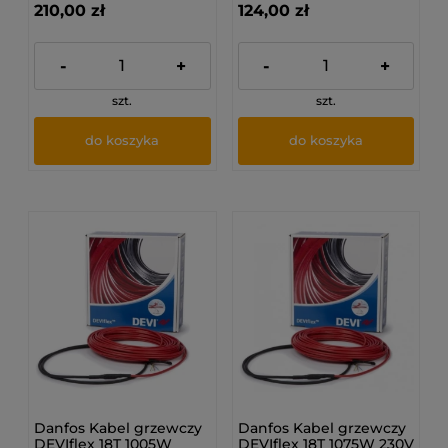
210,00 zł
124,00 zł
-
+
-
+
szt.
szt.
do koszyka
do koszyka
Danfos Kabel grzewczy
Danfos Kabel grzewczy
DEVIflex 18T 1005W
DEVIflex 18T 1075W 230V