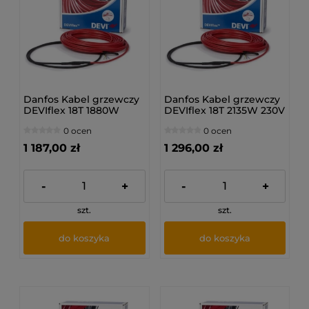
Danfos Kabel grzewczy
Danfos Kabel grzewczy
DEVIflex 18T 1880W
DEVIflex 18T 2135W 230V
230V 105M
118M
0 ocen
0 ocen
1 187,00 zł
1 296,00 zł
-
+
-
+
szt.
szt.
do koszyka
do koszyka