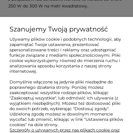
250 W do 300 W na metr kwadratowy.
Szanujemy Twoją prywatność
Sklep internetowy Tukado.pl
Używamy plików cookie i podobnych technologii, aby
zapamiętać Twoje ustawienia, prezentować
pn-pt: 08:00-16:00
spersonalizowane treści i reklamy oraz udostępniać
funkcje związane z mediami społecznościowymi. Pliki
791 063 018
cookie wykorzystujemy również do mierzenia ruchu i
analizowania sposobu korzystania z naszej strony
biuro@tukado.pl
internetowej.
Domyślnie włączone są jedynie pliki niezbędne do
poprawnego działania strony. Poniżej możesz
zaakceptować wszystkie rodzaje plików, klikając
O nas
"Zaakceptuj wszystkie", lub odmówić ich używania (z
wyjątkiem niezbędnych). Możesz też dostosować pliki
do swoich potrzeb, wybierając "Dostosuj zgody".
Obsługa klienta
Udzieloną zgodę możesz w dowolnym momencie
wycofać lub zmienić, klikając w link "Ustawienia plików
cookies" na dole strony.
Pomoc
Szczegóły o używanych przez nas plikach cookie oraz