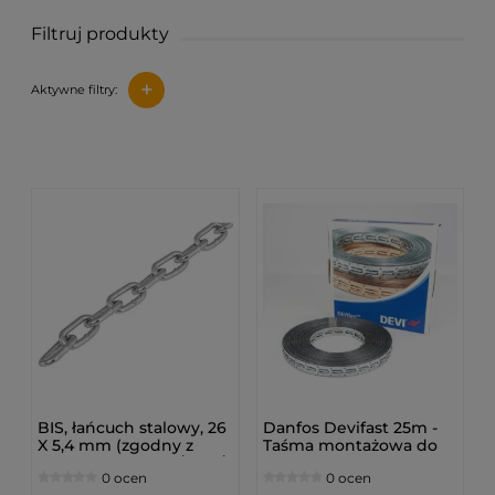
Filtruj produkty
+
Aktywne filtry:
BIS, łańcuch stalowy, 26
Danfos Devifast 25m -
X 5,4 mm (zgodny z
Taśma montażowa do
normą DIN 5686) /30m/
kabli grzewczych
0 ocen
0 ocen