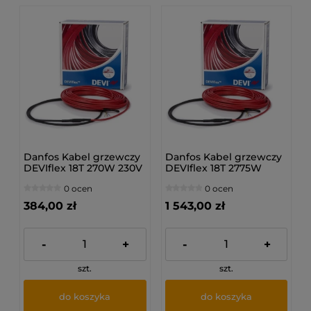
Danfos Kabel grzewczy
Danfos Kabel grzewczy
DEVIflex 18T 270W 230V
DEVIflex 18T 2775W
15M
230V 155M
0 ocen
0 ocen
384,00 zł
1 543,00 zł
-
+
-
+
szt.
szt.
do koszyka
do koszyka