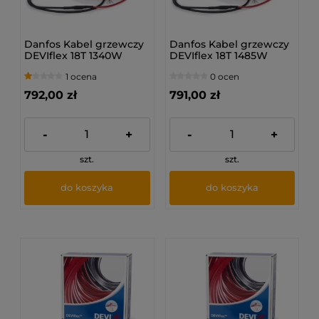
Danfos Kabel grzewczy
Danfos Kabel grzewczy
DEVIflex 18T 1340W
DEVIflex 18T 1485W
230V 74M
230V 82M
1 ocena
0 ocen
792,00 zł
791,00 zł
-
+
-
+
szt.
szt.
do koszyka
do koszyka