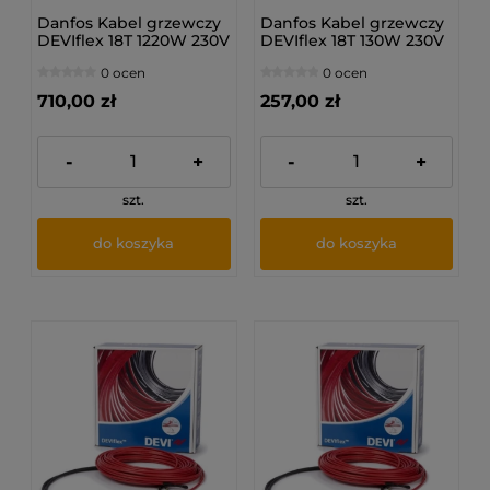
Danfos Kabel grzewczy
Danfos Kabel grzewczy
DEVIflex 18T 1220W 230V
DEVIflex 18T 130W 230V
68M
7.3M
0 ocen
0 ocen
710,00 zł
257,00 zł
-
+
-
+
szt.
szt.
do koszyka
do koszyka