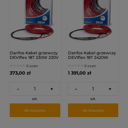
Danfos Kabel grzewczy
Danfos Kabel grzewczy
DEVIflex 18T 230W 230V
DEVIflex 18T 2420W
12.8M
230V 131M
0 ocen
0 ocen
373,00 zł
1 391,00 zł
-
+
-
+
szt.
szt.
do koszyka
do koszyka