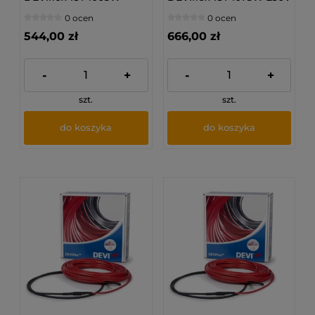
230V 54M
59M
0 ocen
0 ocen
544,00 zł
666,00 zł
-
+
-
+
szt.
szt.
do koszyka
do koszyka