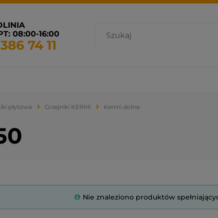
OLINIA
T: 08:00-16:00
 386 74 11
cja i wentylacja
Promocje
Grzejniki dostępne od ręki
iki płytowe
Grzejniki KERMI
Kermi dolne
50
Nie znaleziono produktów spełniający