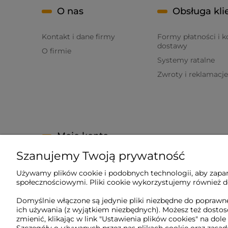
O nas
Obsługa kli
Kontakt i dane firmy
Formy płatności i k
dostawy
O firmie
Systemy ratalne
Zwroty i reklamacje
Moje konto
Szanujemy Twoją prywatność
Twoje zamówienia
Używamy plików cookie i podobnych technologii, aby zapam
Ustawienia konta
społecznościowymi. Pliki cookie wykorzystujemy również do
Ulubione
Domyślnie włączone są jedynie pliki niezbędne do poprawne
ich używania (z wyjątkiem niezbędnych). Możesz też dost
zmienić, klikając w link "Ustawienia plików cookies" na dole