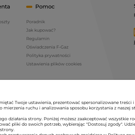
enta
Pomoc
oszty
Poradnik
Jak kupować?
Regulamin
Oświadczenia F-Gaz
Polityka prywatności
Ustawienia plików cookies
iętać Twoje ustawienia, prezentować spersonalizowane treści i
 mierzenia ruchu i analizowania sposobu korzystania z naszej s
go działania strony. Poniżej możesz zaakceptować wszystkie rodz
osować pliki do swoich potrzeb, wybierając "Dostosuj zgody". 
 strony.