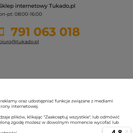
Sklep internetowy Tukado.pl
pn-pt: 08:00-16:00
791 063 018
biuro@tukado.pl
 reklamy oraz udostępniać funkcje związane z mediami
trony internetowej.
aje plików, klikając "Zaakceptuj wszystkie", lub odmówić
Udzieloną zgodę możesz w dowolnym momencie wycofać lub