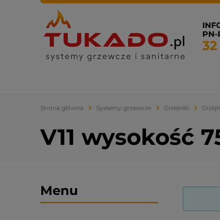
INF
PN-P
32
Systemy grzewcze
Systemy sanitarne
Klimatyza
Strona główna
Systemy grzewcze
Grzejniki
Grzejn
V11 wysokość 7
Menu