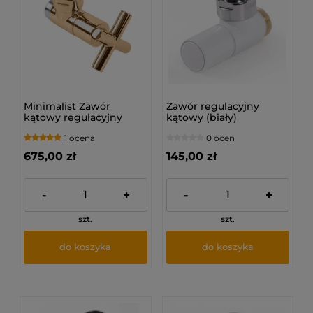
Minimalist Zawór
Zawór regulacyjny
kątowy regulacyjny
kątowy (biały)
(złoty)
1 ocena
0 ocen
675,00 zł
145,00 zł
-
+
-
+
szt.
szt.
do koszyka
do koszyka