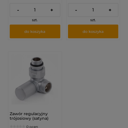
-
+
-
+
szt.
szt.
do koszyka
do koszyka
Zawór regulacyjny
trójosiowy (satyna)
0 ocen