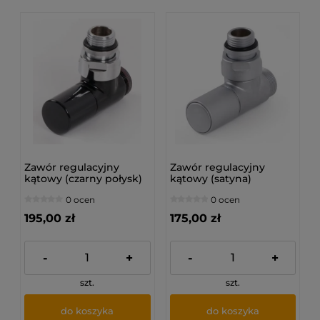
Zawór regulacyjny
Zawór regulacyjny
kątowy (czarny połysk)
kątowy (satyna)
0 ocen
0 ocen
195,00 zł
175,00 zł
-
+
-
+
szt.
szt.
do koszyka
do koszyka