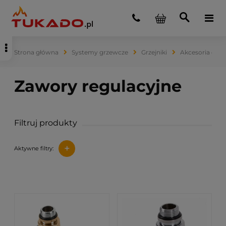
Strona główna
Systemy grzewcze
Grzejniki
Akcesoria do g
Filtruj produkty
+
Aktywne filtry: