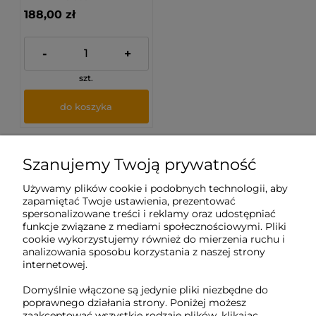
188,00 zł
-
+
szt.
do koszyka
Szanujemy Twoją prywatność
Sklep internetowy Tukado.pl
Używamy plików cookie i podobnych technologii, aby
zapamiętać Twoje ustawienia, prezentować
pn-pt: 08:00-16:00
spersonalizowane treści i reklamy oraz udostępniać
funkcje związane z mediami społecznościowymi. Pliki
791 063 018
cookie wykorzystujemy również do mierzenia ruchu i
analizowania sposobu korzystania z naszej strony
biuro@tukado.pl
internetowej.
Domyślnie włączone są jedynie pliki niezbędne do
poprawnego działania strony. Poniżej możesz
zaakceptować wszystkie rodzaje plików, klikając