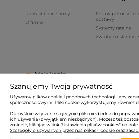
Kontakt i dane firmy
Formy płatności i k
dostawy
O firmie
Systemy ratalne
Zwroty i reklamacje
Moje konto
Szanujemy Twoją prywatność
Twoje zamówienia
Używamy plików cookie i podobnych technologii, aby zapam
Ustawienia konta
społecznościowymi. Pliki cookie wykorzystujemy również do
Ulubione
Domyślnie włączone są jedynie pliki niezbędne do poprawne
ich używania (z wyjątkiem niezbędnych). Możesz też dost
zmienić, klikając w link "Ustawienia plików cookies" na dole
Szczegóły o używanych przez nas plikach cookie oraz zasa