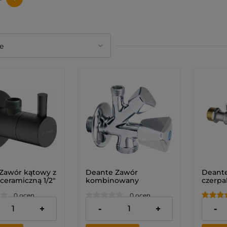
Zawór kątowy z
Deante Zawór
Deante
ceramiczną 1/2"
kombinowany
czerpa
okrągły
adapter
0 ocen
0 ocen
ł
47,00 zł
27,00 
+
-
+
-