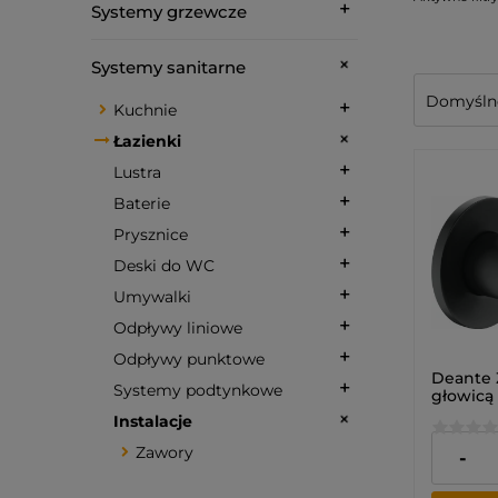
Systemy grzewcze
Systemy sanitarne
Kuchnie
Łazienki
Lustra
Baterie
Prysznice
Deski do WC
Umywalki
Odpływy liniowe
Odpływy punktowe
Deante 
Systemy podtynkowe
głowicą 
- 3/8" - 
Instalacje
Zawory
65,89 z
-