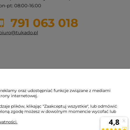
pn-pt: 08:00-16:00
791 063 018
biuro@tukado.pl
 reklamy oraz udostępniać funkcje związane z mediami
trony internetowej.
aje plików, klikając "Zaakceptuj wszystkie", lub odmówić
Udzieloną zgodę możesz w dowolnym momencie wycofać lub
watności.