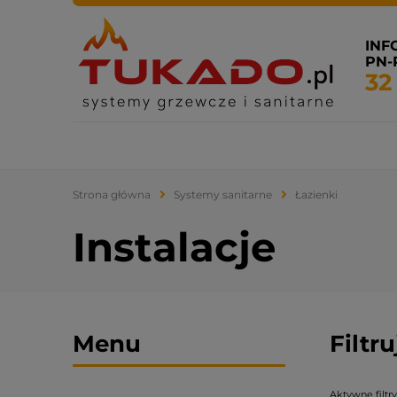
INF
PN-P
32
Systemy grzewcze
Systemy sanitarne
Klimatyza
Strona główna
Systemy sanitarne
Łazienki
Instalacje
Menu
Filtr
Aktywne filtry