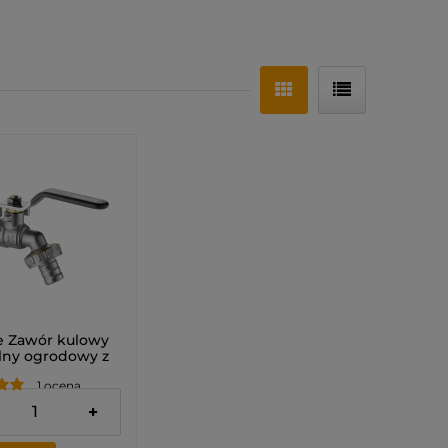
 Zawór kulowy
lny ogrodowy z
ami - 1/2"
1 ocena
zł
+