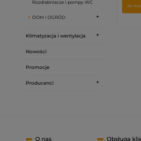
Rozdrabniacze i pompy WC
do ko
DOM i OGRÓD
Klimatyzacja i wentylacja
Nowości
Promocje
Producenci
O nas
Obsługa kli