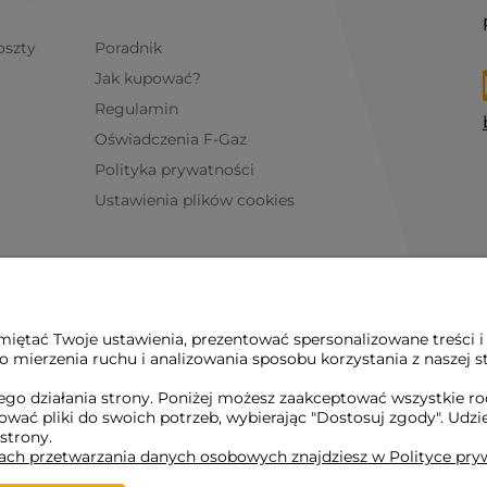
oszty
Poradnik
Jak kupować?
Regulamin
Oświadczenia F-Gaz
Polityka prywatności
Ustawienia plików cookies
iętać Twoje ustawienia, prezentować spersonalizowane treści i
 mierzenia ruchu i analizowania sposobu korzystania z naszej s
go działania strony. Poniżej możesz zaakceptować wszystkie rodz
osować pliki do swoich potrzeb, wybierając "Dostosuj zgody". 
 strony.
dach przetwarzania danych osobowych znajdziesz w Polityce pry