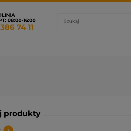
OLINIA
T: 08:00-16:00
 386 74 11
cja i wentylacja
Promocje
Grzejniki dostępne od ręki
uj produkty
+
: