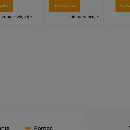
szyka
do koszyka
do k
zobacz więcej
zobacz więcej
enta
Pomoc