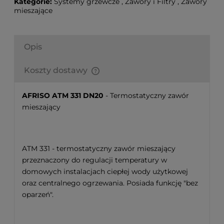
Kategorie:
Systemy grzewcze
,
Zawory i Filtry
,
Zawory
mieszające
Opis
Koszty dostawy
Finalne koszty dostawy są obliczane automatycznie
w koszyku i uzależnione od wagi i gabarytu
AFRISO ATM 331 DN20
- Termostatyczny zawór
produktów które się w nim znajdują.
mieszający
ATM 331 - termostatyczny zawór mieszający
przeznaczony do regulacji temperatury w
domowych instalacjach ciepłej wody użytkowej
oraz centralnego ogrzewania. Posiada funkcję "bez
oparzeń".