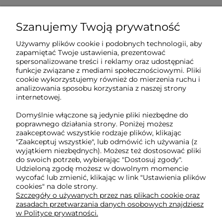
Szanujemy Twoją prywatność
Sklep internetowy Tukado.pl
Używamy plików cookie i podobnych technologii, aby
zapamiętać Twoje ustawienia, prezentować
pn-pt: 08:00-16:00
spersonalizowane treści i reklamy oraz udostępniać
funkcje związane z mediami społecznościowymi. Pliki
791 063 018
cookie wykorzystujemy również do mierzenia ruchu i
analizowania sposobu korzystania z naszej strony
biuro@tukado.pl
internetowej.
Domyślnie włączone są jedynie pliki niezbędne do
poprawnego działania strony. Poniżej możesz
zaakceptować wszystkie rodzaje plików, klikając
O nas
"Zaakceptuj wszystkie", lub odmówić ich używania (z
wyjątkiem niezbędnych). Możesz też dostosować pliki
do swoich potrzeb, wybierając "Dostosuj zgody".
Obsługa klienta
Udzieloną zgodę możesz w dowolnym momencie
wycofać lub zmienić, klikając w link "Ustawienia plików
cookies" na dole strony.
Pomoc
Szczegóły o używanych przez nas plikach cookie oraz
zasadach przetwarzania danych osobowych znajdziesz
w Polityce prywatności.
Moje konto