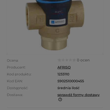
0 ocen
Ocena:
Producent:
AFRISO
Kod produktu:
1233110
Kod EAN:
5902510000455
Dostępność:
średnia ilość
Dostawa:
sprawdź formy dostawy
Finalne koszty dostawy są obliczane automatycznie
w koszyku i uzależnione od wagi i gabarytu