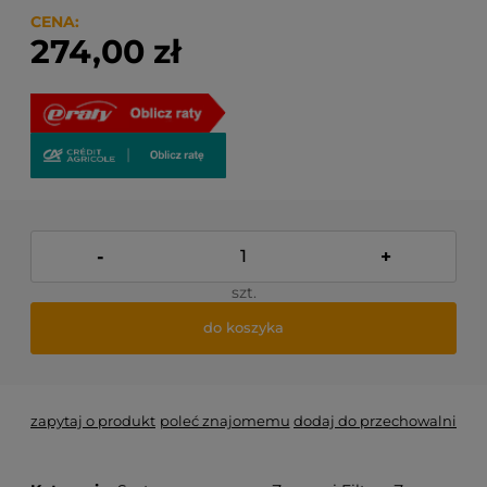
produktów które się w nim znajdują.
CENA:
274,00 zł
-
+
szt.
do koszyka
zapytaj o produkt
poleć znajomemu
dodaj do przechowalni