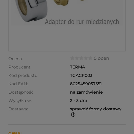
0 ocen
Ocena:
Producent:
TERMA
Kod produktu:
TGACR003
Kod EAN:
8025459057551
Dostępność:
na zamówienie
Wysyłka w:
2 - 3 dni
Dostawa:
sprawdź formy dostawy
Finalne koszty dostawy są obliczane automatycznie
w koszyku i uzależnione od wagi i gabarytu
produktów które się w nim znajdują.
CENA: