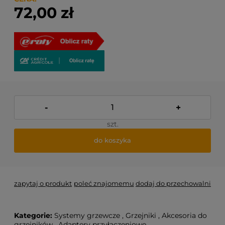
72,00 zł
-
+
szt.
do koszyka
zapytaj o produkt
poleć znajomemu
dodaj do przechowalni
Kategorie:
Systemy grzewcze
,
Grzejniki
,
Akcesoria do
grzejników
,
Adaptery przyłączeniowe