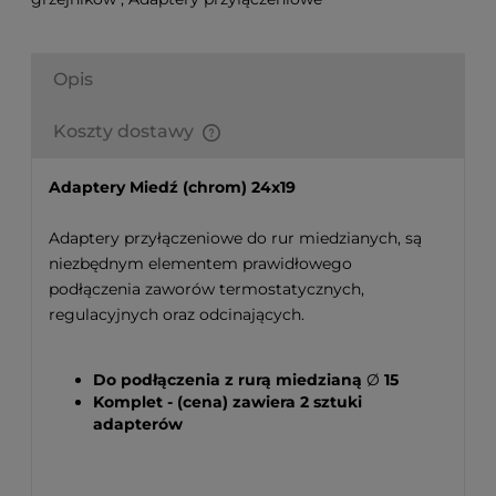
Opis
Koszty dostawy
Finalne koszty dostawy są obliczane automatycznie
w koszyku i uzależnione od wagi i gabarytu
Adaptery Miedź (chrom) 24x19
produktów które się w nim znajdują.
Adaptery przyłączeniowe do rur miedzianych, są
niezbędnym elementem prawidłowego
podłączenia zaworów termostatycznych,
regulacyjnych oraz odcinających.
Do podłączenia z rurą miedzianą
Ø
15
Komplet - (cena) zawiera 2 sztuki
adapterów