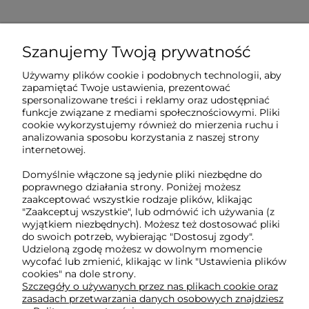
Szanujemy Twoją prywatność
Sklep internetowy Tukado.pl
Używamy plików cookie i podobnych technologii, aby
zapamiętać Twoje ustawienia, prezentować
pn-pt: 08:00-16:00
spersonalizowane treści i reklamy oraz udostępniać
funkcje związane z mediami społecznościowymi. Pliki
791 063 018
cookie wykorzystujemy również do mierzenia ruchu i
analizowania sposobu korzystania z naszej strony
biuro@tukado.pl
internetowej.
Domyślnie włączone są jedynie pliki niezbędne do
poprawnego działania strony. Poniżej możesz
zaakceptować wszystkie rodzaje plików, klikając
O nas
"Zaakceptuj wszystkie", lub odmówić ich używania (z
wyjątkiem niezbędnych). Możesz też dostosować pliki
do swoich potrzeb, wybierając "Dostosuj zgody".
Obsługa klienta
Udzieloną zgodę możesz w dowolnym momencie
wycofać lub zmienić, klikając w link "Ustawienia plików
cookies" na dole strony.
Pomoc
Szczegóły o używanych przez nas plikach cookie oraz
zasadach przetwarzania danych osobowych znajdziesz