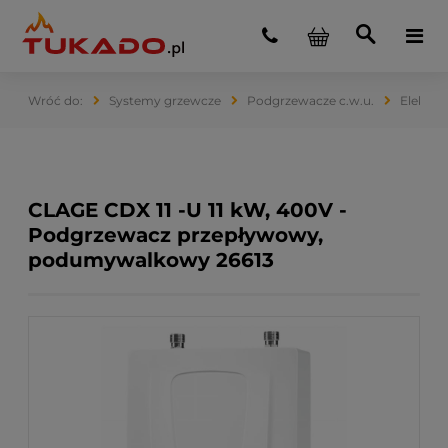
Systemy grzewcze
Podgrzewacze c.w.u.
Elektry
CLAGE CDX 11 -U 11 kW, 400V -
Podgrzewacz przepływowy,
podumywalkowy 26613