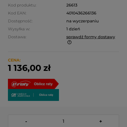
Kod produktu:
26613
Kod EAN:
4010436266136
Dostępność:
na wyczerpaniu
Wysyłka w:
1 dzień
Dostawa:
sprawdź formy dostawy
Finalne koszty dostawy są obliczane automatycznie
w koszyku i uzależnione od wagi i gabarytu
produktów które się w nim znajdują.
CENA:
1 136,00 zł
-
+