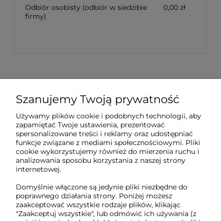
Odbiór osobisty
(odbiór w siedzibie
0,00 zł
firmy)
Szanujemy Twoją prywatność
Sklep internetowy Tukado.pl
Używamy plików cookie i podobnych technologii, aby
zapamiętać Twoje ustawienia, prezentować
pn-pt: 08:00-16:00
spersonalizowane treści i reklamy oraz udostępniać
funkcje związane z mediami społecznościowymi. Pliki
791 063 018
cookie wykorzystujemy również do mierzenia ruchu i
analizowania sposobu korzystania z naszej strony
biuro@tukado.pl
internetowej.
Domyślnie włączone są jedynie pliki niezbędne do
poprawnego działania strony. Poniżej możesz
zaakceptować wszystkie rodzaje plików, klikając
O nas
"Zaakceptuj wszystkie", lub odmówić ich używania (z