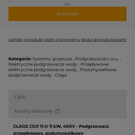
szt.
do koszyka
zapytaj o produkt
poleć znajomemu
dodaj do przechowalni
Kategorie:
Systemy grzewcze
,
Podgrzewacze c.w.u.
,
Elektryczne podgrzewacze wody
,
Przepływowe
elektryczne podgrzewacze wody
,
Podumywalkowe
podgrzewacze wody
,
Clage
Opis
Koszty dostawy
Finalne koszty dostawy są obliczane automatycznie
w koszyku i uzależnione od wagi i gabarytu
CLAGE CDX 11-U 11 kW, 400V - Podgrzewacz
produktów które się w nim znajdują.
przepływowy, podumywalkowy