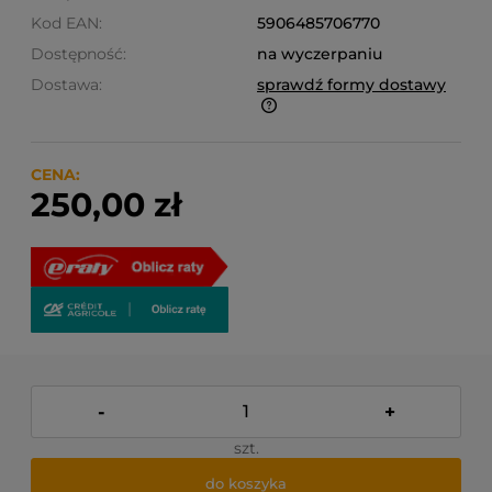
Kod EAN:
5906485706770
Dostępność:
na wyczerpaniu
Dostawa:
sprawdź formy dostawy
Finalne koszty dostawy są obliczane automatycznie
w koszyku i uzależnione od wagi i gabarytu
produktów które się w nim znajdują.
CENA:
250,00 zł
-
+
szt.
do koszyka