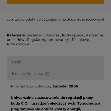
zapytaj o produkt
poleć znajomemu
dodaj do przechowalni
Kategorie:
Systemy grzewcze
,
Kotły i piece
,
Akcesoria
do kotłów
,
Regulatory temperatury
,
Pokojowe
,
Przewodowe
Opis
Koszty dostawy
Finalne koszty dostawy są obliczane automatycznie
w koszyku i uzależnione od wagi i gabarytu
Programator pokojowy
Euroster 2006
produktów które się w nim znajdują.
Uniwersalne zastosowanie do regulacji pracy
kotła C.O. i urządzeń elektrycznych. Tygodniowe
programowanie obniża koszty energii,