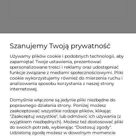
Szanujemy Twoją prywatność
Sklep internetowy Tukado.pl
Używamy plików cookie i podobnych technologii, aby
zapamiętać Twoje ustawienia, prezentować
pn-pt: 08:00-16:00
spersonalizowane treści i reklamy oraz udostępniać
funkcje związane z mediami społecznościowymi. Pliki
791 063 018
cookie wykorzystujemy również do mierzenia ruchu i
analizowania sposobu korzystania z naszej strony
biuro@tukado.pl
internetowej.
Domyślnie włączone są jedynie pliki niezbędne do
poprawnego działania strony. Poniżej możesz
zaakceptować wszystkie rodzaje plików, klikając
O nas
"Zaakceptuj wszystkie", lub odmówić ich używania (z
wyjątkiem niezbędnych). Możesz też dostosować pliki
do swoich potrzeb, wybierając "Dostosuj zgody".
Obsługa klienta
Udzieloną zgodę możesz w dowolnym momencie