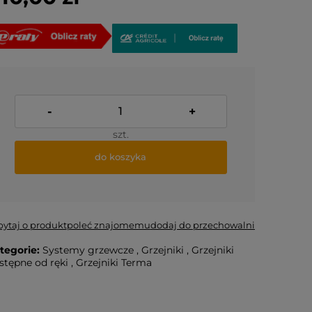
-
+
szt.
do koszyka
pytaj o produkt
poleć znajomemu
dodaj do przechowalni
tegorie:
Systemy grzewcze
,
Grzejniki
,
Grzejniki
stępne od ręki
,
Grzejniki Terma