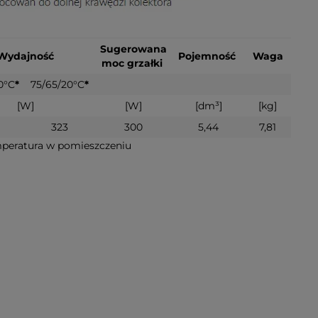
Sugerowana
Wydajność
Pojemność
Waga
moc grzałki
0°C
*
75/65/20°C
*
[W]
[W]
[dm³]
[kg]
323
300
5,44
7,81
mperatura w pomieszczeniu