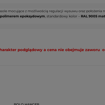
nsole mocujące z możliwością regulacji wysuwu oraz położenia 
 polimerem epoksydowym
, standardowy kolor –
RAL 9005 mat
ą charakter podglądowy a cena nie obejmuje zaworu o
ROLO HANGER