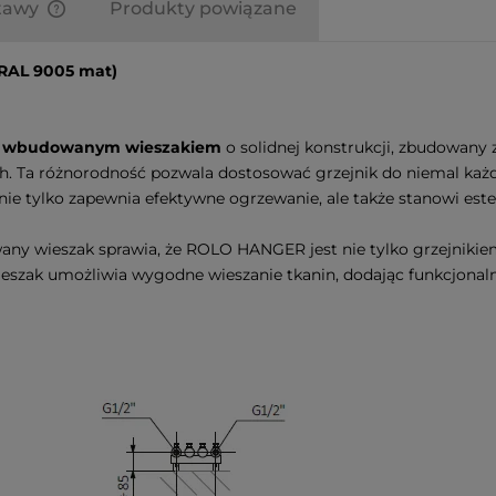
stawy
Produkty powiązane
Finalne koszty dostawy są obliczane
RAL 9005 mat)
automatycznie w koszyku i
uzależnione od wagi i gabarytu
produktów które się w nim znajdują.
 wbudowanym wieszakiem
o solidnej konstrukcji, zbudowany
h. Ta różnorodność pozwala dostosować grzejnik do niemal każde
e tylko zapewnia efektywne ogrzewanie, ale także stanowi est
any wieszak sprawia, że ROLO HANGER jest nie tylko grzejniki
eszak umożliwia wygodne wieszanie tkanin, dodając funkcjonal