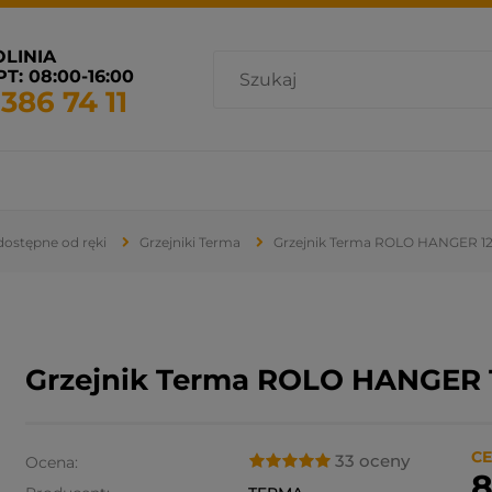
OLINIA
T: 08:00-16:00
 386 74 11
cja i wentylacja
Promocje
Grzejniki dostępne od ręki
 dostępne od ręki
Grzejniki Terma
Grzejnik Terma ROLO HANGER 12
Grzejnik Terma ROLO HANGER 
CE
33 oceny
Ocena:
8