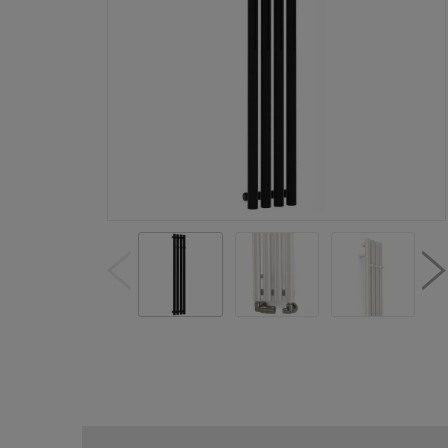
Fin
aut
uza
pro