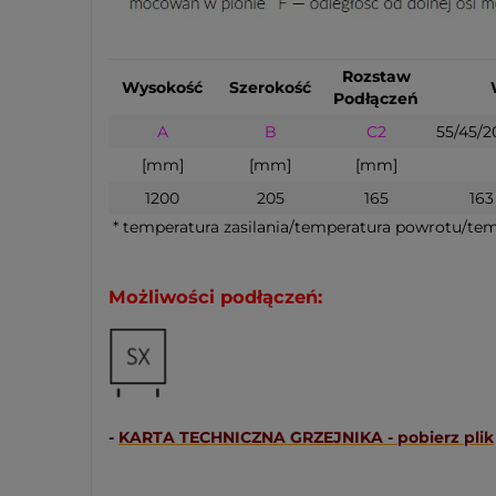
Rozstaw
Wysokość
Szerokość
Podłączeń
A
B
C2
55/45/2
[mm]
[mm]
[mm]
1200
205
165
163
* temperatura zasilania/temperatura powrotu/te
Możliwości podłączeń:
-
KARTA TECHNICZNA GRZEJNIKA - pobierz plik