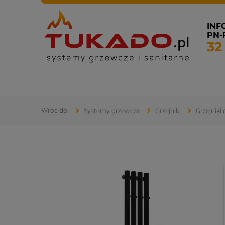
INF
PN-P
32
Systemy grzewcze
Systemy sanitarne
Klimatyza
Systemy grzewcze
Grzejniki
Grzejniki