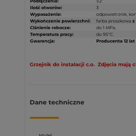
Podłączenia:
1/2”
Ilość otworów:
3
Wyposażenie:
odpowietrznik, ko
Wykończenie powierzchni:
farba proszkowa
z
Ciśnienie robocze:
do 1 MPa.
Temperatura pracy:
do 95°C.
Gwarancja:
Producenta 12 lat
Grzejnik do instalacji c.o. Zdjęcia maj
Dane techniczne
Model