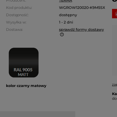
Producent:
TERMA
Kod produktu:
WGROW120020-K9M5SX
Dostępność:
dostępny
Wysyłka w:
1 - 2 dni
Dostawa:
sprawdź formy dostawy
alne koszty dostawy są obliczane
omatycznie w koszyku i
leżnione od wagi i gabarytu
duktów które się w nim znajdują.
za
kolor czarny matowy
Ka
do