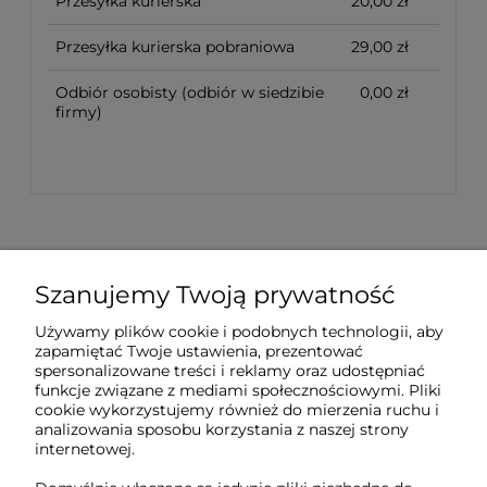
Przesyłka kurierska
20,00 zł
Przesyłka kurierska pobraniowa
29,00 zł
Odbiór osobisty
(odbiór w siedzibie
0,00 zł
firmy)
Szanujemy Twoją prywatność
Sklep internetowy Tukado.pl
Używamy plików cookie i podobnych technologii, aby
zapamiętać Twoje ustawienia, prezentować
pn-pt: 08:00-16:00
spersonalizowane treści i reklamy oraz udostępniać
funkcje związane z mediami społecznościowymi. Pliki
791 063 018
cookie wykorzystujemy również do mierzenia ruchu i
analizowania sposobu korzystania z naszej strony
biuro@tukado.pl
internetowej.