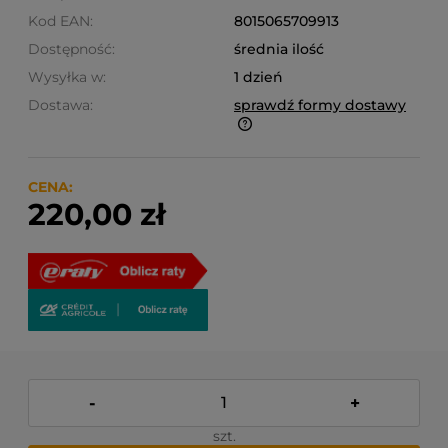
Kod EAN:
8015065709913
Dostępność:
średnia ilość
Wysyłka w:
1 dzień
Dostawa:
sprawdź formy dostawy
Finalne koszty dostawy są obliczane automatycznie
w koszyku i uzależnione od wagi i gabarytu
produktów które się w nim znajdują.
CENA:
220,00 zł
-
+
szt.