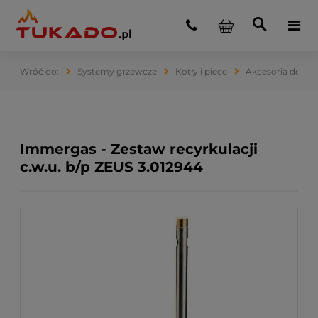
Systemy grzewcze
Kotły i piece
Akcesoria do ko
Immergas - Zestaw recyrkulacji
c.w.u. b/p ZEUS 3.012944