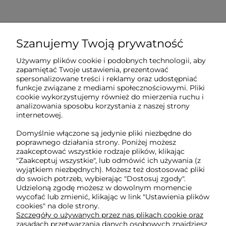
Szanujemy Twoją prywatność
Sklep internetowy Tukado.pl
Używamy plików cookie i podobnych technologii, aby
zapamiętać Twoje ustawienia, prezentować
pn-pt: 08:00-16:00
spersonalizowane treści i reklamy oraz udostępniać
funkcje związane z mediami społecznościowymi. Pliki
791 063 018
cookie wykorzystujemy również do mierzenia ruchu i
analizowania sposobu korzystania z naszej strony
biuro@tukado.pl
internetowej.
Domyślnie włączone są jedynie pliki niezbędne do
poprawnego działania strony. Poniżej możesz
O nas
zaakceptować wszystkie rodzaje plików, klikając
"Zaakceptuj wszystkie", lub odmówić ich używania (z
wyjątkiem niezbędnych). Możesz też dostosować pliki
do swoich potrzeb, wybierając "Dostosuj zgody".
Obsługa klienta
Udzieloną zgodę możesz w dowolnym momencie
wycofać lub zmienić, klikając w link "Ustawienia plików
cookies" na dole strony.
Pomoc
Szczegóły o używanych przez nas plikach cookie oraz
zasadach przetwarzania danych osobowych znajdziesz