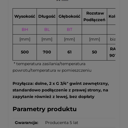
Rozstaw
Wysokość
Długość
Głębokość
Kolor
Podłączeń
BH
BL
BT
70
[mm]
[mm]
[mm]
[mm]
biały
RAL
500
700
61
50
9016
* temperatura zasilania/temperatura
powrotu/temperatura w pomieszczeniu
Przyłącza: dolne, 2 x G 3/4" gwint zewnętrzny,
standardowo podłączenie z prawej strony, na
zapytanie również z lewej, bez dopłaty
Parametry produktu
Gwarancja:
Producenta 5 lat