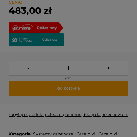
produktów które się w nim znajdują.
CENA:
483,00 zł
-
+
szt.
do koszyka
zapytaj o produkt
poleć znajomemu
dodaj do przechowalni
Kategorie:
Systemy grzewcze
,
Grzejniki
,
Grzejniki