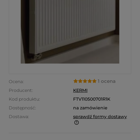
1 ocena
Ocena:
Producent:
KERMI
Kod produktu:
FTV110500701R1K
Dostępność:
na zamówienie
Dostawa:
sprawdź formy dostawy
Finalne koszty dostawy są obliczane automatycznie
w koszyku i uzależnione od wagi i gabarytu