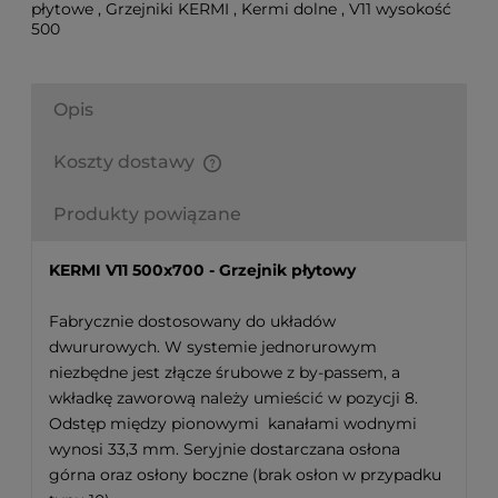
płytowe
,
Grzejniki KERMI
,
Kermi dolne
,
V11 wysokość
500
Opis
Koszty dostawy
Finalne koszty dostawy są obliczane automatycznie
w koszyku i uzależnione od wagi i gabarytu
Produkty powiązane
produktów które się w nim znajdują.
KERMI V11 500x700 - Grzejnik płytowy
Fabrycznie dostosowany do układów
dwururowych. W systemie jednorurowym
niezbędne jest złącze śrubowe z by-passem, a
wkładkę zaworową należy umieścić w pozycji 8.
Odstęp między pionowymi kanałami wodnymi
wynosi 33,3 mm. Seryjnie dostarczana osłona
górna oraz osłony boczne (brak osłon w przypadku