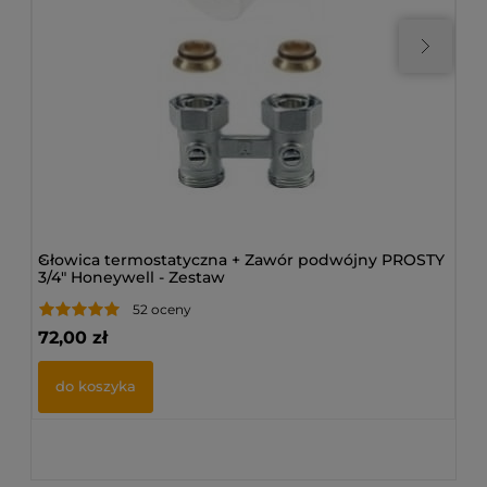
>
Głowica termostatyczna + Zawór podwójny PROSTY
>
Gł
3/4" Honeywell - Zestaw
KĄ
52 oceny
72,00 zł
72
do koszyka