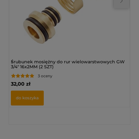
>
Śrubunek mosiężny do rur wielowarstwowych GW
>
Gł
3/4" 16x2MM (2 SZT)
3/4
3 oceny
32,00 zł
72
do koszyka