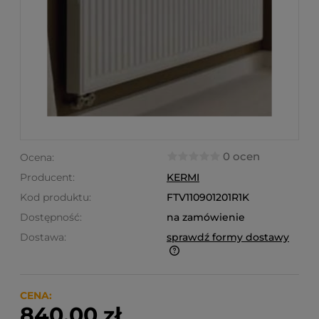
0 ocen
Ocena:
Producent:
KERMI
Kod produktu:
FTV110901201R1K
Dostępność:
na zamówienie
Dostawa:
sprawdź formy dostawy
Finalne koszty dostawy są obliczane automatycznie
w koszyku i uzależnione od wagi i gabarytu
produktów które się w nim znajdują.
CENA:
840,00 zł