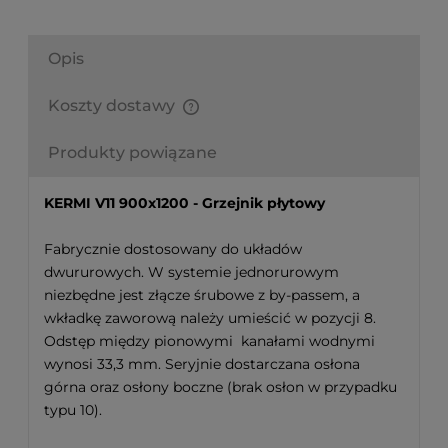
Opis
Koszty dostawy
Finalne koszty dostawy są obliczane automatycznie
w koszyku i uzależnione od wagi i gabarytu
Produkty powiązane
produktów które się w nim znajdują.
KERMI V11 900x1200 - Grzejnik płytowy
Fabrycznie dostosowany do układów
dwururowych. W systemie jednorurowym
niezbędne jest złącze śrubowe z by-passem, a
wkładkę zaworową należy umieścić w pozycji 8.
Odstęp między pionowymi kanałami wodnymi
wynosi 33,3 mm. Seryjnie dostarczana osłona
górna oraz osłony boczne (brak osłon w przypadku
typu 10).