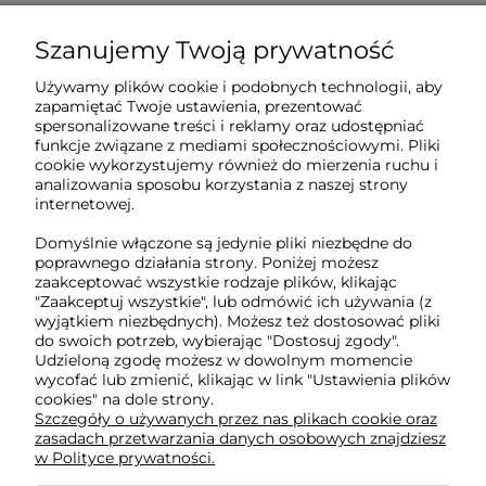
Szanujemy Twoją prywatność
Sklep internetowy Tukado.pl
Używamy plików cookie i podobnych technologii, aby
zapamiętać Twoje ustawienia, prezentować
pn-pt: 08:00-16:00
spersonalizowane treści i reklamy oraz udostępniać
funkcje związane z mediami społecznościowymi. Pliki
791 063 018
cookie wykorzystujemy również do mierzenia ruchu i
analizowania sposobu korzystania z naszej strony
biuro@tukado.pl
internetowej.
Domyślnie włączone są jedynie pliki niezbędne do
poprawnego działania strony. Poniżej możesz
O nas
zaakceptować wszystkie rodzaje plików, klikając
"Zaakceptuj wszystkie", lub odmówić ich używania (z
wyjątkiem niezbędnych). Możesz też dostosować pliki
do swoich potrzeb, wybierając "Dostosuj zgody".
Obsługa klienta
Udzieloną zgodę możesz w dowolnym momencie
wycofać lub zmienić, klikając w link "Ustawienia plików
cookies" na dole strony.
Pomoc
Szczegóły o używanych przez nas plikach cookie oraz
zasadach przetwarzania danych osobowych znajdziesz
w Polityce prywatności.
Moje konto