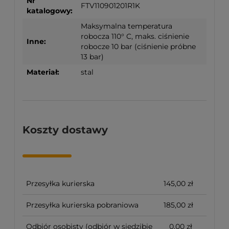
Nr
FTV110901201R1K
katalogowy:
Maksymalna temperatura
robocza 110° C, maks. ciśnienie
Inne:
robocze 10 bar (ciśnienie próbne
13 bar)
Materiał:
stal
Koszty dostawy
Przesyłka kurierska
145,00 zł
Przesyłka kurierska pobraniowa
185,00 zł
Odbiór osobisty
(odbiór w siedzibie
0,00 zł