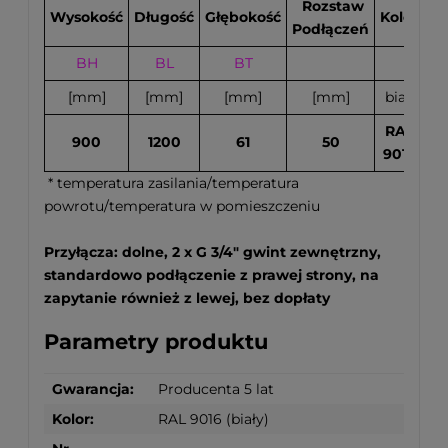
Rozstaw
Wysokość
Długość
Głębokość
Kolor
Podłączeń
BH
BL
BT
70
[mm]
[mm]
[mm]
[mm]
biały
RAL
900
1200
61
50
9016
* temperatura zasilania/temperatura
powrotu/temperatura w pomieszczeniu
Przyłącza: dolne, 2 x G 3/4" gwint zewnętrzny,
standardowo podłączenie z prawej strony, na
zapytanie również z lewej, bez dopłaty
Parametry produktu
Gwarancja:
Producenta 5 lat
Kolor:
RAL 9016 (biały)