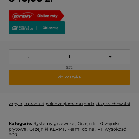
-
+
szt.
do koszyka
zapytaj o produkt
poleć znajomemu
dodaj do przechowalni
Kategorie:
Systemy grzewcze
,
Grzejniki
,
Grzejniki
płytowe
,
Grzejniki KERMI
,
Kermi dolne
,
V11 wysokość
900