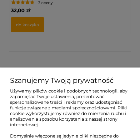
3 oceny
32,00 zł
72
do koszyka
Szanujemy Twoją prywatność
Sklep internetowy Tukado.pl
Używamy plików cookie i podobnych technologii, aby
zapamiętać Twoje ustawienia, prezentować
pn-pt: 08:00-16:00
spersonalizowane treści i reklamy oraz udostępniać
funkcje związane z mediami społecznościowymi. Pliki
791 063 018
cookie wykorzystujemy również do mierzenia ruchu i
analizowania sposobu korzystania z naszej strony
biuro@tukado.pl
internetowej.
Domyślnie włączone są jedynie pliki niezbędne do