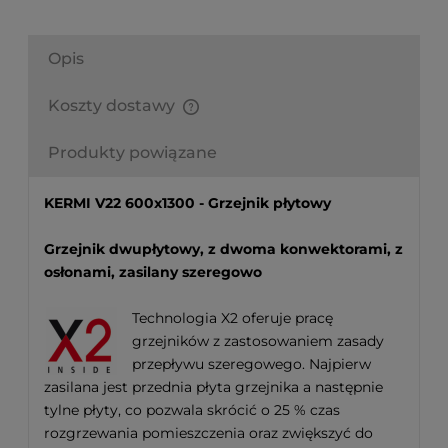
Opis
Koszty dostawy
Finalne koszty dostawy są obliczane automatycznie
w koszyku i uzależnione od wagi i gabarytu
Produkty powiązane
produktów które się w nim znajdują.
KERMI V22 600x1300 - Grzejnik płytowy
Grzejnik dwupłytowy, z dwoma konwektorami, z
osłonami, zasilany szeregowo
Technologia X2 oferuje pracę
grzejników z zastosowaniem zasady
przepływu szeregowego. Najpierw
zasilana jest przednia płyta grzejnika a następnie
tylne płyty, co pozwala skrócić o 25 % czas
rozgrzewania pomieszczenia oraz zwiększyć do