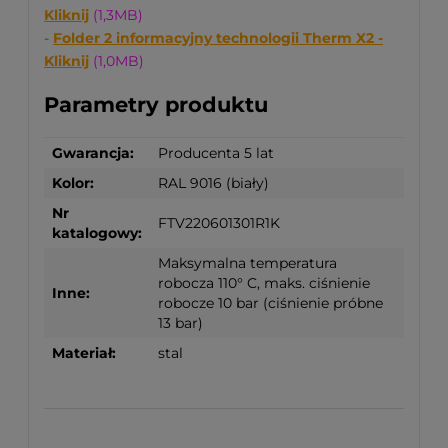
Kliknij
(1,3MB)
-
Folder 2 informacyjny technologii Therm X2 -
Kliknij
(1,0MB)
Parametry produktu
Gwarancja:
Producenta 5 lat
Kolor:
RAL 9016 (biały)
Nr
FTV220601301R1K
katalogowy:
Maksymalna temperatura
robocza 110° C, maks. ciśnienie
Inne:
robocze 10 bar (ciśnienie próbne
13 bar)
Materiał:
stal