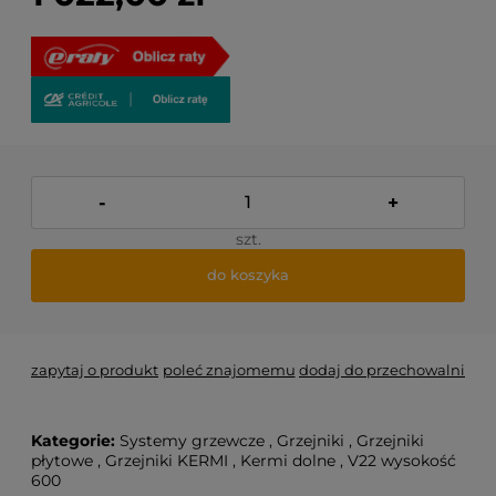
-
+
szt.
do koszyka
zapytaj o produkt
poleć znajomemu
dodaj do przechowalni
Kategorie:
Systemy grzewcze
,
Grzejniki
,
Grzejniki
płytowe
,
Grzejniki KERMI
,
Kermi dolne
,
V22 wysokość
600