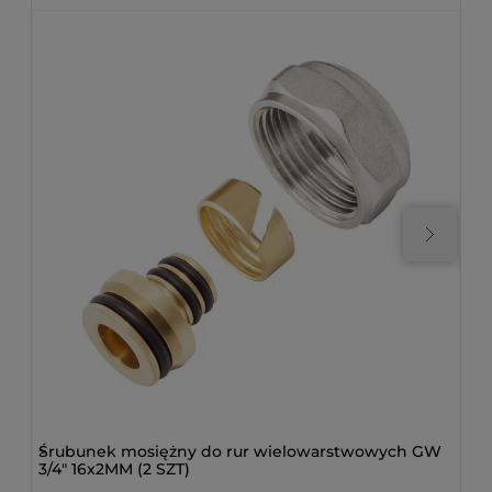
>
Śrubunek mosiężny do rur wielowarstwowych GW
>
Gł
3/4" 16x2MM (2 SZT)
3/4