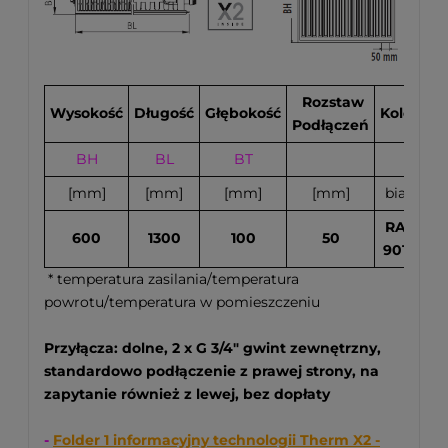
Rozstaw
Wysokość
Długość
Głębokość
Kolor
Podłączeń
BH
BL
BT
70
[mm]
[mm]
[mm]
[mm]
biały
RAL
600
1300
100
50
9016
* temperatura zasilania/temperatura
powrotu/temperatura w pomieszczeniu
Przyłącza: dolne, 2 x G 3/4" gwint zewnętrzny,
standardowo podłączenie z prawej strony, na
zapytanie również z lewej, bez dopłaty
-
Folder 1 informacyjny technologii Therm X2 -