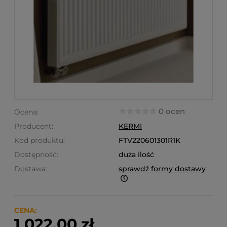
0 ocen
Ocena:
Producent:
KERMI
Kod produktu:
FTV220601301R1K
Dostępność:
duża ilość
Dostawa:
sprawdź formy dostawy
Finalne koszty dostawy są obliczane automatycznie
w koszyku i uzależnione od wagi i gabarytu
produktów które się w nim znajdują.
CENA:
1 022,00 zł