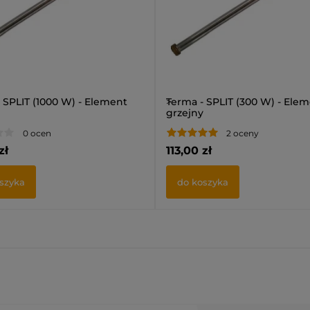
 SPLIT (1000 W) - Element
>
Terma - SPLIT (300 W) - Ele
grzejny
0 ocen
2 oceny
zł
113,00 zł
szyka
do koszyka