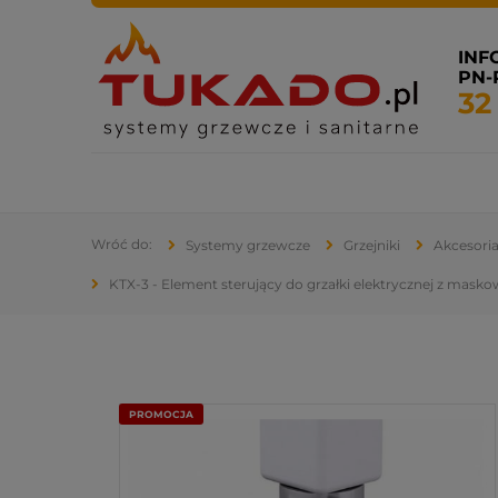
INF
PN-P
32
Systemy grzewcze
Systemy sanitarne
Klimatyza
Systemy grzewcze
Grzejniki
Akcesoria
KTX-3 - Element sterujący do grzałki elektrycznej z maskow
PROMOCJA