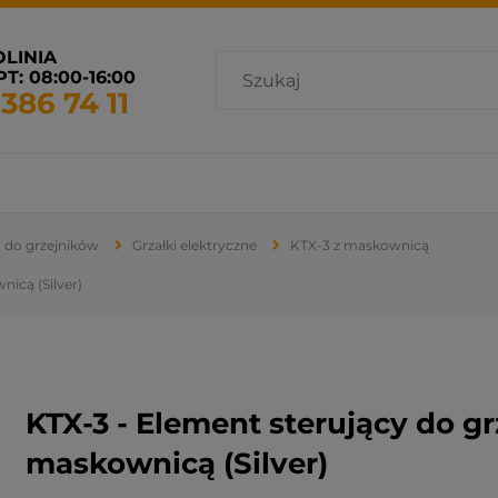
OLINIA
T: 08:00-16:00
 386 74 11
cja i wentylacja
Promocje
Grzejniki dostępne od ręki
 do grzejników
Grzałki elektryczne
KTX-3 z maskownicą
nicą (Silver)
KTX-3 - Element sterujący do gr
maskownicą (Silver)