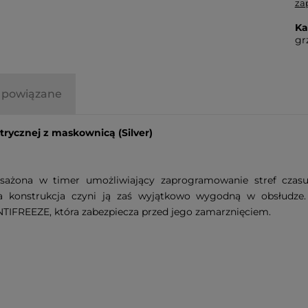
za
Ka
gr
 powiązane
stawy są obliczane
trycznej z maskownicą (Silver)
koszyku i
agi i gabarytu
się w nim znajdują.
sażona w timer umożliwiający zaprogramowanie stref czasu
a konstrukcja czyni ją zaś wyjątkowo wygodną w obsłudze. 
NTIFREEZE, która zabezpiecza przed jego zamarznięciem.