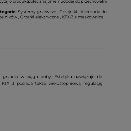
pytaj o produkt
poleć znajomemu
dodaj do przechowalni
tegorie:
Systemy grzewcze
,
Grzejniki
,
Akcesoria do
zejników
,
Grzałki elektryczne
,
KTX-3 z maskownicą
 grzania w ciągu doby. Estetyką nawiązuje do
KTX 3 posiada także wielostopniową regulację