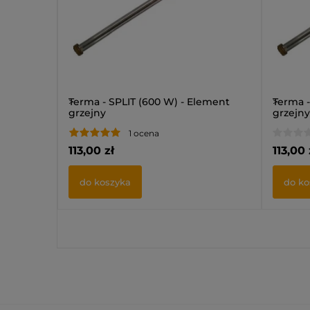
>
Terma - SPLIT (600 W) - Element
>
Terma -
grzejny
grzejny
1 ocena
113,00 zł
113,00 
do koszyka
do ko