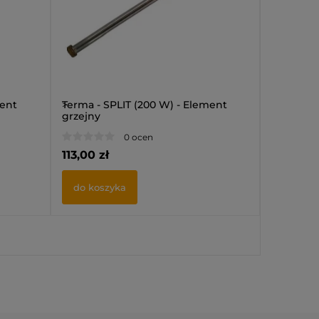
ment
>
Terma - SPLIT (200 W) - Element
>
Terma - 
grzejny
grzejny
0 ocen
113,00 zł
113,00 zł
do koszyka
do kos