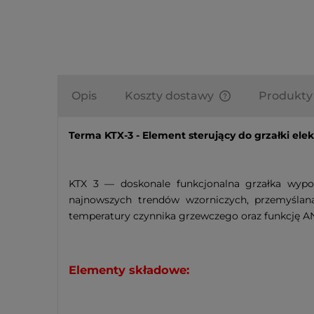
Opis
Koszty dostawy
Produkty
Finalne koszty do
Terma KTX-3 - Element sterujący do grzałki elek
automatycznie w 
uzależnione od w
produktów które 
KTX 3 — doskonale funkcjonalna grzałka wypo
najnowszych trendów wzorniczych, przemyślan
temperatury czynnika grzewczego oraz funkcję A
Elementy składowe: