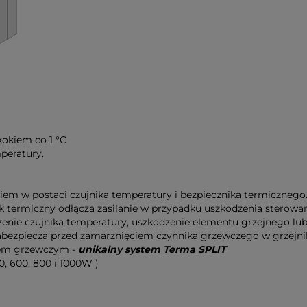
kokiem co 1 °C
peratury.
em w postaci czujnika temperatury i bezpiecznika termicznego.
k termiczny odłącza zasilanie w przypadku uszkodzenia sterowan
nie czujnika temperatury, uszkodzenie elementu grzejnego lub 
bezpiecza przed zamarznięciem czynnika grzewczego w grzejni
tem grzewczym -
unikalny system
Terma SPLIT
0, 600, 800 i 1000W )