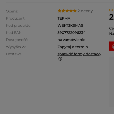
CE
2 oceny
Ocena:
2
Producent:
TERMA
Kod produktu:
WEKT3KSMAS
Ce
Kod EAN:
5907722096234
Na
Dostępność:
na zamówienie
Wysyłka w:
Zapytaj o termin
Dostawa:
sprawdź formy dostawy
alne koszty dostawy są obliczane
omatycznie w koszyku i
leżnione od wagi i gabarytu
duktów które się w nim znajdują.