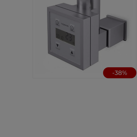
-
38
%
Fin
aut
uza
pro