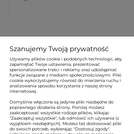
Szanujemy Twoją prywatność
Sklep internetowy Tukado.pl
Używamy plików cookie i podobnych technologii, aby
zapamiętać Twoje ustawienia, prezentować
pn-pt: 08:00-16:00
spersonalizowane treści i reklamy oraz udostępniać
funkcje związane z mediami społecznościowymi. Pliki
791 063 018
cookie wykorzystujemy również do mierzenia ruchu i
analizowania sposobu korzystania z naszej strony
biuro@tukado.pl
internetowej.
Domyślnie włączone są jedynie pliki niezbędne do
poprawnego działania strony. Poniżej możesz
zaakceptować wszystkie rodzaje plików, klikając
O nas
"Zaakceptuj wszystkie", lub odmówić ich używania (z
wyjątkiem niezbędnych). Możesz też dostosować pliki
do swoich potrzeb, wybierając "Dostosuj zgody".
Obsługa klienta