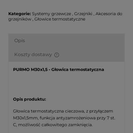
Kategorie:
Systemy grzewcze
,
Grzejniki
,
Akcesoria do
grzejników
,
Głowice termostatyczne
Opis
Koszty dostawy
Finalne koszty dostawy są obliczane automatycznie
w koszyku i uzależnione od wagi i gabarytu
PURMO M30x1,5 - Głowica termostatyczna
produktów które się w nim znajdują.
Opis produktu:
Głowica termostatyczna cieczowa, z przyłączem
M30x1,5mm, funkcja antyzamrożeniowa przy 7 st.
C, możliwość całkowitego zamknięcia.