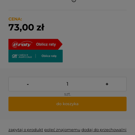
Finalne koszty dostawy są obliczane automatycznie
w koszyku i uzależnione od wagi i gabarytu
produktów które się w nim znajdują.
CENA:
73,00 zł
-
+
szt.
do koszyka
zapytaj o produkt
poleć znajomemu
dodaj do przechowalni