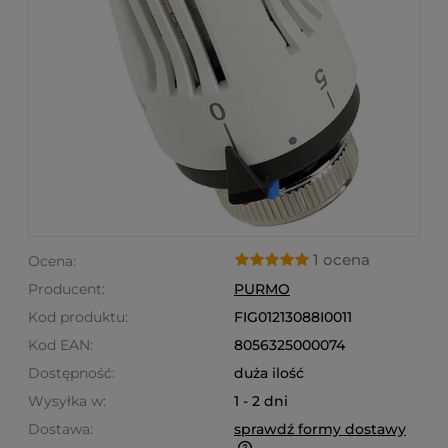
1 ocena
Ocena:
Producent:
PURMO
Kod produktu:
FIG01213088I0011
Kod EAN:
8056325000074
Dostępność:
duża ilość
Wysyłka w:
1 - 2 dni
Dostawa:
sprawdź formy dostawy