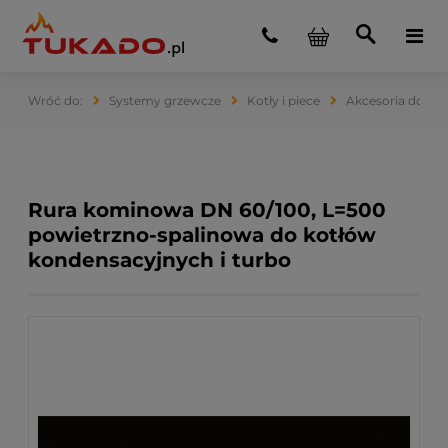
Systemy grzewcze
Kotły i piece
Akcesoria do ko
Rura kominowa DN 60/100, L=500
powietrzno-spalinowa do kotłów
kondensacyjnych i turbo