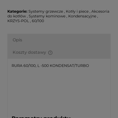
Kategorie:
Systemy grzewcze
,
Kotły i piece
,
Akcesoria
do kotłów
,
Systemy kominowe
,
Kondensacyjne
,
KRZYS-POL
,
60/100
Opis
Koszty dostawy
Finalne koszty dostawy są obliczane automatycznie
w koszyku i uzależnione od wagi i gabarytu
RURA 60/100, L -500 KONDENSAT/TURBO
produktów które się w nim znajdują.