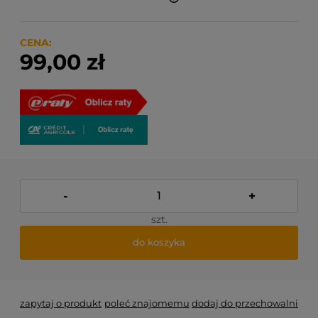
Finalne koszty dostawy są obliczane automatycznie
w koszyku i uzależnione od wagi i gabarytu
produktów które się w nim znajdują.
CENA:
99,00 zł
-
+
szt.
do koszyka
zapytaj o produkt
poleć znajomemu
dodaj do przechowalni