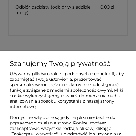
Odbiór osobisty
(odbiór w siedzibie
0,00 zł
firmy)
Szanujemy Twoją prywatność
Sklep internetowy Tukado.pl
Używamy plików cookie i podobnych technologii, aby
zapamiętać Twoje ustawienia, prezentować
pn-pt: 08:00-16:00
spersonalizowane treści i reklamy oraz udostępniać
funkcje związane z mediami społecznościowymi. Pliki
791 063 018
cookie wykorzystujemy również do mierzenia ruchu i
analizowania sposobu korzystania z naszej strony
biuro@tukado.pl
internetowej.
Domyślnie włączone są jedynie pliki niezbędne do
poprawnego działania strony. Poniżej możesz
zaakceptować wszystkie rodzaje plików, klikając
O nas
"Zaakceptuj wszystkie", lub odmówić ich używania (z