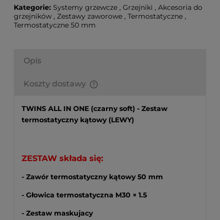
Kategorie:
Systemy grzewcze
,
Grzejniki
,
Akcesoria do
grzejników
,
Zestawy zaworowe
,
Termostatyczne
,
Termostatyczne 50 mm
Opis
Koszty dostawy
Finalne koszty dostawy są obliczane automatycznie
w koszyku i uzależnione od wagi i gabarytu
TWINS ALL IN ONE (czarny soft) - Zestaw
produktów które się w nim znajdują.
termostatyczny kątowy (LEWY)
ZESTAW składa się:
- Zawór termostatyczny kątowy 50 mm
- Głowica termostatyczna M30 × 1.5
- Zestaw maskujacy