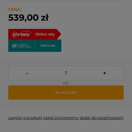
w koszyku i uzależnione od wagi i gabarytu
produktów które się w nim znajdują.
CENA:
539,00 zł
-
+
szt.
do koszyka
zapytaj o produkt
poleć znajomemu
dodaj do przechowalni