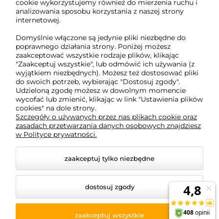
791 063 018
cookie wykorzystujemy również do mierzenia ruchu i
analizowania sposobu korzystania z naszej strony
biuro@tukado.pl
internetowej.
Domyślnie włączone są jedynie pliki niezbędne do
poprawnego działania strony. Poniżej możesz
zaakceptować wszystkie rodzaje plików, klikając
O nas
"Zaakceptuj wszystkie", lub odmówić ich używania (z
wyjątkiem niezbędnych). Możesz też dostosować pliki
do swoich potrzeb, wybierając "Dostosuj zgody".
Obsługa klienta
Udzieloną zgodę możesz w dowolnym momencie
wycofać lub zmienić, klikając w link "Ustawienia plików
cookies" na dole strony.
Pomoc
Szczegóły o używanych przez nas plikach cookie oraz
zasadach przetwarzania danych osobowych znajdziesz
w Polityce prywatności.
Moje konto
zaakceptuj tylko niezbędne
dostosuj zgody
© 2026 www.tukado.pl. Wszelkie prawa zastrzeżone.
Styl graficzny ShopGadget.pl
Sklep internetowy Shoper
zaakceptuj wszystkie
Premium