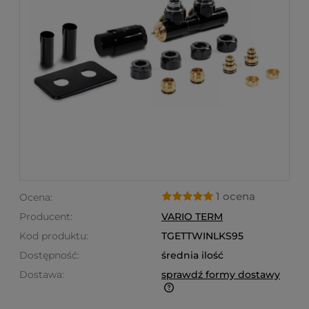
1 ocena
Ocena:
Producent:
VARIO TERM
Kod produktu:
TGETTWINLKS95
Dostępność:
średnia ilość
Dostawa:
sprawdź formy dostawy
Finalne koszty dostawy są obliczane automatycznie