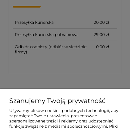
Przesyłka kurierska
20,00 zł
Przesyłka kurierska pobraniowa
29,00 zł
Odbiór osobisty
(odbiór w siedzibie
0,00 zł
firmy)
Szanujemy Twoją prywatność
Sklep internetowy Tukado.pl
Używamy plików cookie i podobnych technologii, aby
zapamiętać Twoje ustawienia, prezentować
pn-pt: 08:00-16:00
spersonalizowane treści i reklamy oraz udostępniać
funkcje związane z mediami społecznościowymi. Pliki