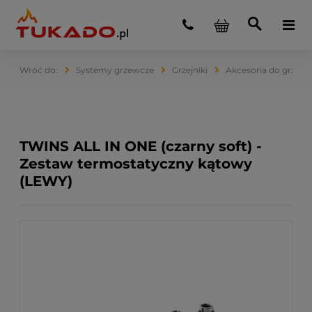
Systemy grzewcze
Grzejniki
Akcesoria do grzejn
TWINS ALL IN ONE (czarny soft) -
Zestaw termostatyczny kątowy
(LEWY)