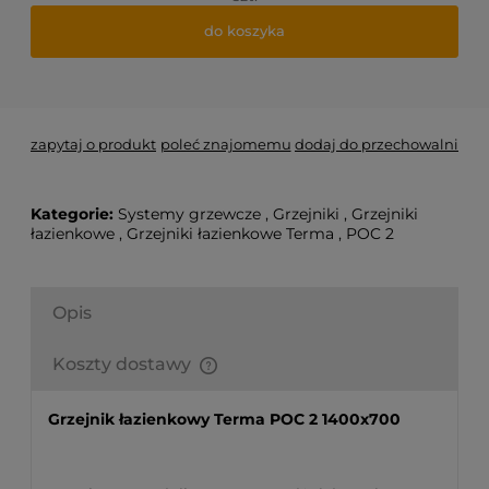
do koszyka
*
- Pole wymagane
zapytaj o produkt
poleć znajomemu
dodaj do przechowalni
Kategorie:
Systemy grzewcze
,
Grzejniki
,
Grzejniki
łazienkowe
,
Grzejniki łazienkowe Terma
,
POC 2
Opis
Koszty dostawy
Finalne koszty dostawy są obliczane automatycznie
w koszyku i uzależnione od wagi i gabarytu
Grzejnik łazienkowy Terma POC 2 1400x700
produktów które się w nim znajdują.