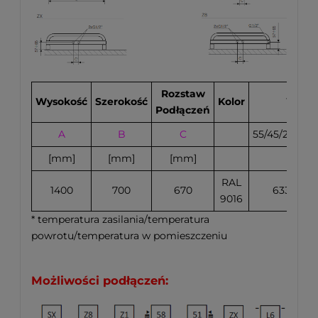
Rozstaw
Wysokość
Szerokość
Kolor
Wydaj
Podłączeń
A
B
C
55/45/20°C
*
[mm]
[mm]
[mm]
[W
RAL
1400
700
670
633
9016
* temperatura zasilania/temperatura
powrotu/temperatura w pomieszczeniu
Możliwości podłączeń: