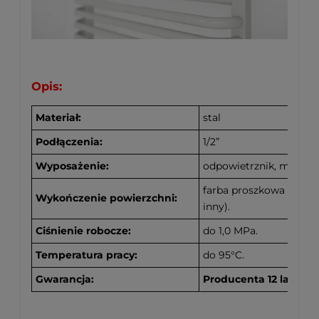
Opis:
Materiał:
stal
Podłączenia
:
1/2”
Wyposażenie:
odpowietrznik, mocowa
farba proszkowa
z pol
Wykończenie powierzchni:
inny).
Ciśnienie robocze:
do 1,0 MPa.
Temperatura pracy:
do 95°C.
Gwarancja:
Producenta 12 lat