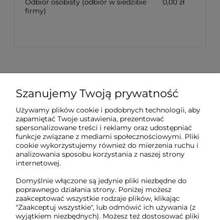
Odbiór osobisty
(odbiór w siedzibie
0,00 zł
firmy)
Szanujemy Twoją prywatność
Sklep internetowy Tukado.pl
Używamy plików cookie i podobnych technologii, aby
zapamiętać Twoje ustawienia, prezentować
pn-pt: 08:00-16:00
spersonalizowane treści i reklamy oraz udostępniać
funkcje związane z mediami społecznościowymi. Pliki
791 063 018
cookie wykorzystujemy również do mierzenia ruchu i
analizowania sposobu korzystania z naszej strony
biuro@tukado.pl
internetowej.
Domyślnie włączone są jedynie pliki niezbędne do
poprawnego działania strony. Poniżej możesz
zaakceptować wszystkie rodzaje plików, klikając
O nas
"Zaakceptuj wszystkie", lub odmówić ich używania (z
wyjątkiem niezbędnych). Możesz też dostosować pliki