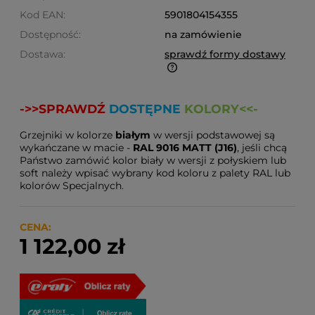
Kod EAN:
5901804154355
Dostępność:
na zamówienie
Dostawa:
sprawdź formy dostawy
Finalne koszty dostawy są obliczane automatycznie
w koszyku i uzależnione od wagi i gabarytu
->>
SPRAWDŹ
DOSTĘPNE
KOLORY
<<-
produktów które się w nim znajdują.
Grzejniki w kolorze
białym
w wersji podstawowej są
wykańczane w macie -
RAL 9016 MATT (J16)
, jeśli chcą
Państwo zamówić kolor biały w wersji z połyskiem lub
soft należy wpisać wybrany kod koloru z palety RAL lub
kolorów Specjalnych.
CENA:
1 122,00 zł