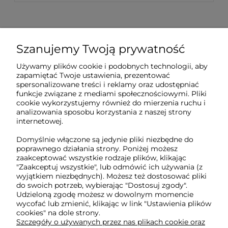
Szanujemy Twoją prywatność
Sklep internetowy Tukado.pl
Używamy plików cookie i podobnych technologii, aby
zapamiętać Twoje ustawienia, prezentować
pn-pt: 08:00-16:00
spersonalizowane treści i reklamy oraz udostępniać
funkcje związane z mediami społecznościowymi. Pliki
791 063 018
cookie wykorzystujemy również do mierzenia ruchu i
analizowania sposobu korzystania z naszej strony
biuro@tukado.pl
internetowej.
Domyślnie włączone są jedynie pliki niezbędne do
poprawnego działania strony. Poniżej możesz
zaakceptować wszystkie rodzaje plików, klikając
O nas
"Zaakceptuj wszystkie", lub odmówić ich używania (z
wyjątkiem niezbędnych). Możesz też dostosować pliki
do swoich potrzeb, wybierając "Dostosuj zgody".
Obsługa klienta
Udzieloną zgodę możesz w dowolnym momencie
wycofać lub zmienić, klikając w link "Ustawienia plików
cookies" na dole strony.
Pomoc
Szczegóły o używanych przez nas plikach cookie oraz