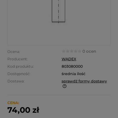
0 ocen
Ocena:
Producent:
WADEX
Kod produktu:
803080000
Dostępność:
średnia ilość
Dostawa:
sprawdź formy dostawy
Finalne koszty dostawy są obliczane automatycznie
w koszyku i uzależnione od wagi i gabarytu
produktów które się w nim znajdują.
CENA:
74,00 zł