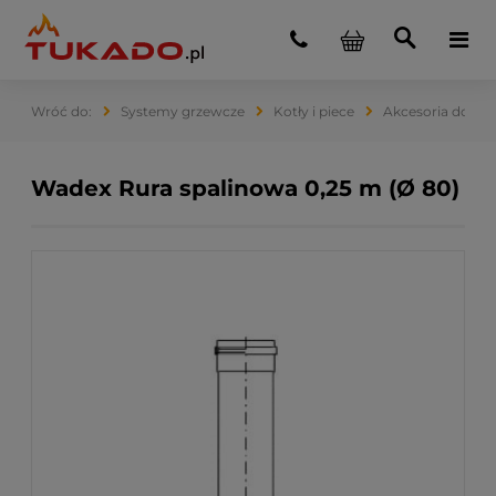
Systemy grzewcze
Kotły i piece
Akcesoria do ko
Wadex Rura spalinowa 0,25 m (Ø 80)