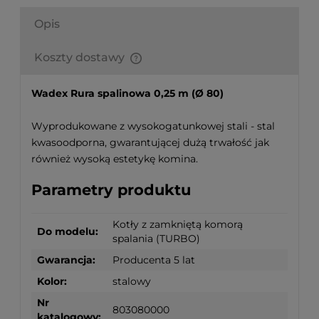
Opis
Koszty dostawy
Finalne koszty dostawy są obliczane automatycznie
w koszyku i uzależnione od wagi i gabarytu
Wadex Rura spalinowa 0,25 m (Ø 80)
produktów które się w nim znajdują.
Wyprodukowane z wysokogatunkowej stali - stal
kwasoodporna, gwarantującej dużą trwałość jak
również wysoką estetykę komina.
Parametry produktu
Kotły z zamkniętą komorą
Do modelu:
spalania (TURBO)
Gwarancja:
Producenta 5 lat
Kolor:
stalowy
Nr
803080000
katalogowy: