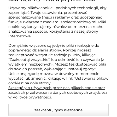
Sklep internetowy Tukado.pl
Używamy plików cookie i podobnych technologii, aby
zapamiętać Twoje ustawienia, prezentować
pn-pt: 08:00-16:00
spersonalizowane treści i reklamy oraz udostępniać
funkcje związane z mediami społecznościowymi. Pliki
791 063 018
cookie wykorzystujemy również do mierzenia ruchu i
analizowania sposobu korzystania z naszej strony
biuro@tukado.pl
internetowej.
Domyślnie włączone są jedynie pliki niezbędne do
poprawnego działania strony. Poniżej możesz
zaakceptować wszystkie rodzaje plików, klikając
O nas
"Zaakceptuj wszystkie", lub odmówić ich używania (z
wyjątkiem niezbędnych). Możesz też dostosować pliki
do swoich potrzeb, wybierając "Dostosuj zgody".
Obsługa klienta
Udzieloną zgodę możesz w dowolnym momencie
wycofać lub zmienić, klikając w link "Ustawienia plików
cookies" na dole strony.
Pomoc
Szczegóły o używanych przez nas plikach cookie oraz
zasadach przetwarzania danych osobowych znajdziesz
w Polityce prywatności.
Moje konto
zaakceptuj tylko niezbędne