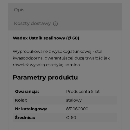
Opis
Koszty dostawy
Finalne koszty dostawy są obliczane automatycznie
w koszyku i uzależnione od wagi i gabarytu
Wadex Ustnik spalinowy (Ø 60)
produktów które się w nim znajdują.
Wyprodukowane z wysokogatunkowej - stal
kwasoodporna, gwarantującej dużą trwałość jak
również wysoką estetykę komina.
Parametry produktu
Gwarancja:
Producenta 5 lat
Kolor:
stalowy
Nr katalogowy:
851060000
Średnica:
Ø 60