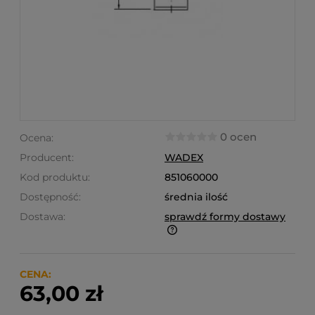
0 ocen
Ocena:
Producent:
WADEX
Kod produktu:
851060000
Dostępność:
średnia ilość
Dostawa:
sprawdź formy dostawy
Finalne koszty dostawy są obliczane automatycznie
w koszyku i uzależnione od wagi i gabarytu
produktów które się w nim znajdują.
CENA:
63,00 zł