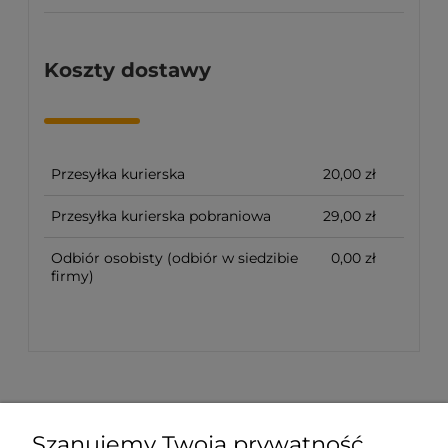
Koszty dostawy
Przesyłka kurierska
20,00 zł
Przesyłka kurierska pobraniowa
29,00 zł
Odbiór osobisty
(odbiór w siedzibie
0,00 zł
firmy)
Szanujemy Twoją prywatność