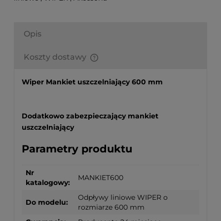
Opis
Koszty dostawy
Finalne koszty dostawy są obliczane automatycznie
w koszyku i uzależnione od wagi i gabarytu
Wiper Mankiet uszczelniający 600 mm
produktów które się w nim znajdują.
Dodatkowo zabezpieczający mankiet
uszczelniający
Parametry produktu
Nr
MANKIET600
katalogowy:
Odpływy liniowe WIPER o
Do modelu:
rozmiarze 600 mm