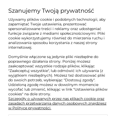
Szanujemy Twoją prywatność
Sklep internetowy Tukado.pl
Używamy plików cookie i podobnych technologii, aby
zapamiętać Twoje ustawienia, prezentować
pn-pt: 08:00-16:00
spersonalizowane treści i reklamy oraz udostępniać
funkcje związane z mediami społecznościowymi. Pliki
791 063 018
cookie wykorzystujemy również do mierzenia ruchu i
analizowania sposobu korzystania z naszej strony
biuro@tukado.pl
internetowej.
Domyślnie włączone są jedynie pliki niezbędne do
poprawnego działania strony. Poniżej możesz
zaakceptować wszystkie rodzaje plików, klikając
O nas
"Zaakceptuj wszystkie", lub odmówić ich używania (z
wyjątkiem niezbędnych). Możesz też dostosować pliki
do swoich potrzeb, wybierając "Dostosuj zgody".
Obsługa klienta
Udzieloną zgodę możesz w dowolnym momencie
wycofać lub zmienić, klikając w link "Ustawienia plików
cookies" na dole strony.
Pomoc
Szczegóły o używanych przez nas plikach cookie oraz
zasadach przetwarzania danych osobowych znajdziesz
w Polityce prywatności.
Moje konto