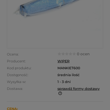
0 ocen
Ocena:
Producent:
WIPER
Kod produktu:
MANKIET600
Dostępność:
średnia ilość
Wysyłka w:
1 - 3 dni
Dostawa:
sprawdź formy dostawy
Finalne koszty dostawy są obliczane automatycznie
w koszyku i uzależnione od wagi i gabarytu
produktów które się w nim znajdują.
CENA: