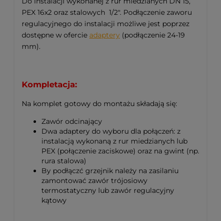
Do instalacji wykonanej z rur miedzianych DN 15,
PEX 16x2 oraz stalowych 1/2". Podłączenie zaworu
regulacyjnego do instalacji możliwe jest poprzez
dostępne w ofercie
adaptery
(podłączenie 24-19
mm).
Kompletacja:
Na komplet gotowy do montażu składają się:
Zawór odcinający
Dwa adaptery do wyboru dla połączeń: z
instalacją wykonaną z rur miedzianych lub
PEX (połączenie zaciskowe) oraz na gwint (np.
rura stalowa)
By podłączć grzejnik należy na zasilaniu
zamontować zawór trójosiowy
termostatyczny lub zawór regulacyjny
kątowy