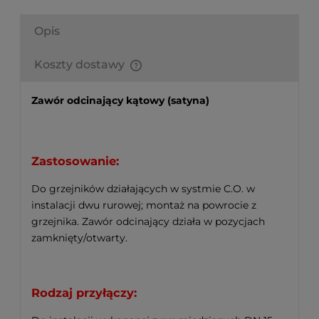
Opis
Koszty dostawy
Finalne koszty dostawy są obliczane automatycznie
w koszyku i uzależnione od wagi i gabarytu
Zawór odcinający kątowy (satyna)
produktów które się w nim znajdują.
Zastosowanie:
Do grzejników działających w systmie C.O. w
instalacji dwu rurowej; montaż na powrocie z
grzejnika. Zawór odcinający działa w pozycjach
zamknięty/otwarty.
Rodzaj przyłączy: