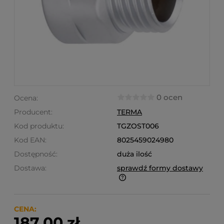
0 ocen
Ocena:
Producent:
TERMA
Kod produktu:
TGZOST006
Kod EAN:
8025459024980
Dostępność:
duża ilość
Dostawa:
sprawdź formy dostawy
Finalne koszty dostawy są obliczane automatycznie
w koszyku i uzależnione od wagi i gabarytu
produktów które się w nim znajdują.
CENA:
187,00 zł