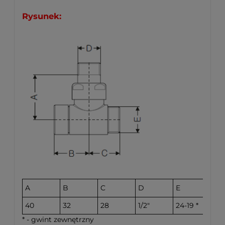
Rysunek:
A
B
C
D
E
40
32
28
1/2"
24-19 *
[m
* - gwint zewnętrzny