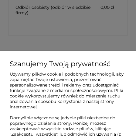
Odbiór osobisty
(odbiór w siedzibie
0,00 zł
firmy)
Szanujemy Twoją prywatność
Sklep internetowy Tukado.pl
Używamy plików cookie i podobnych technologii, aby
zapamiętać Twoje ustawienia, prezentować
pn-pt: 08:00-16:00
spersonalizowane treści i reklamy oraz udostępniać
funkcje związane z mediami społecznościowymi. Pliki
791 063 018
cookie wykorzystujemy również do mierzenia ruchu i
analizowania sposobu korzystania z naszej strony
biuro@tukado.pl
internetowej.
Domyślnie włączone są jedynie pliki niezbędne do
poprawnego działania strony. Poniżej możesz
zaakceptować wszystkie rodzaje plików, klikając
O nas
"Zaakceptuj wszystkie", lub odmówić ich używania (z