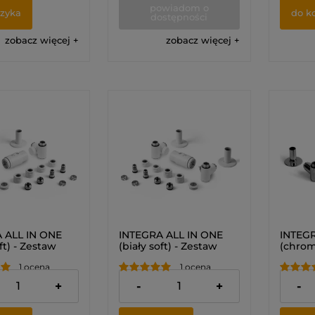
powiadom o
szyka
do k
dostępności
zobacz więcej
zobacz więcej
 ALL IN ONE
INTEGRA ALL IN ONE
INTEGR
ft) - Zestaw
(biały soft) - Zestaw
(chrom
atyczny z
termostatyczny z
termos
1 ocena
1 ocena
ścią montażu
możliwością montażu
możliw
(LEWY)
grzałki (PRAWY)
grzałk
zł
519,00 zł
519,00
+
-
+
-