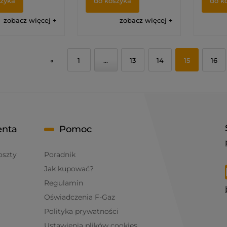
szyka
do koszyka
do k
zobacz więcej
zobacz więcej
«
1
...
13
14
15
16
enta
Pomoc
oszty
Poradnik
Jak kupować?
Regulamin
Oświadczenia F-Gaz
Polityka prywatności
Ustawienia plików cookies