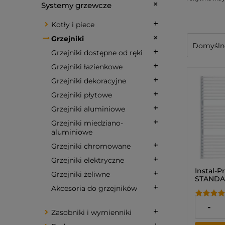
Systemy grzewcze
Kotły i piece
Grzejniki
Grzejniki dostępne od ręki
Grzejniki łazienkowe
Grzejniki dekoracyjne
Grzejniki płytowe
Grzejniki aluminiowe
Grzejniki miedziano-
aluminiowe
Grzejniki chromowane
Grzejniki elektryczne
Instal-P
Grzejniki żeliwne
STANDAR
Grzejni
Akcesoria do grzejników
692,00 
-
Zasobniki i wymienniki