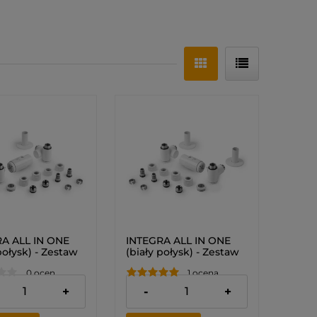
A ALL IN ONE
INTEGRA ALL IN ONE
połysk) - Zestaw
(biały połysk) - Zestaw
tatyczny z
termostatyczny z
0 ocen
1 ocena
ością montażu
możliwością montażu
i (LEWY)
grzałki (PRAWY)
 zł
519,00 zł
+
-
+