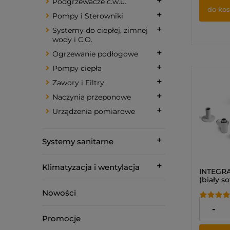
Podgrzewacze c.w.u.
do ko
Pompy i Sterowniki
Systemy do ciepłej, zimnej
wody i C.O.
Ogrzewanie podłogowe
Pompy ciepła
Zawory i Filtry
Naczynia przeponowe
Urządzenia pomiarowe
Systemy sanitarne
Klimatyzacja i wentylacja
INTEGRA
(biały so
termost
Nowości
możliwo
grzałki 
519,00 
-
Promocje