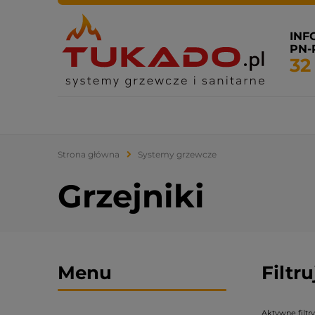
INF
PN-P
32
Systemy grzewcze
Systemy sanitarne
Klimatyza
Strona główna
Systemy grzewcze
Grzejniki
Menu
Filtr
Aktywne filtry