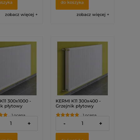
oszyka
do koszyka
zobacz więcej
zobacz więcej
K11 300x1000 -
KERMI K11 300x400 -
ik płytowy
Grzejnik płytowy
1 ocena
1 ocena
 zł
236,00 zł
+
-
+