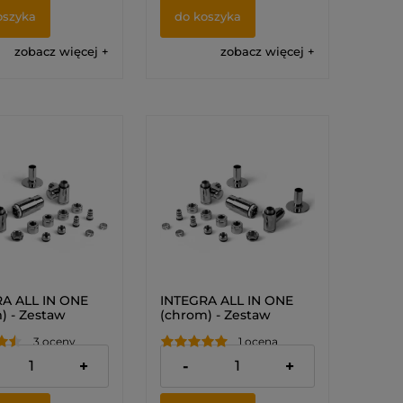
oszyka
do koszyka
zobacz więcej
zobacz więcej
A ALL IN ONE
INTEGRA ALL IN ONE
) - Zestaw
(chrom) - Zestaw
tatyczny z
termostatyczny z
3 oceny
1 ocena
ością montażu
możliwością montażu
i (LEWY)
grzałki (PRAWY)
 zł
519,00 zł
+
-
+