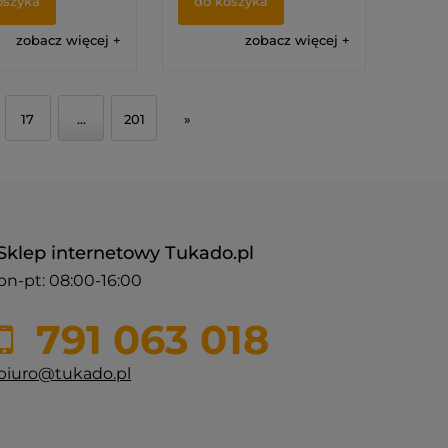
oszyka
do koszyka
zobacz więcej
zobacz więcej
17
...
201
»
Sklep internetowy Tukado.pl
pn-pt: 08:00-16:00
791 063 018
biuro@tukado.pl