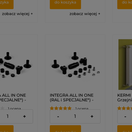
szyka
do koszyka
do k
zobacz więcej
zobacz więcej
 ALL IN ONE
INTEGRA ALL IN ONE
KERMI 
PECJALNE*) -
(RAL i SPECJALNE*) -
Grzejn
termostatyczny
Zestaw termostatyczny
1 ocena
1 ocena
wością montażu
z możliwością montażu
 (PRAWY)
grzałki (LEWY)
zł
689,00 zł
372,00
+
-
+
-