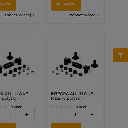
oszyka
do koszyka
zobacz więcej
zobacz więcej
A ALL IN ONE
INTEGRA ALL IN ONE
 połysk) -
(czarny połysk) -
 termostatyczny
Zestaw termostatyczny
0 ocen
0 ocen
iwością montażu
z możliwością montażu
i (LEWY)
grzałki (PRAWY)
 zł
519,00 zł
+
-
+