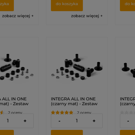
szyka
do koszyka
do k
zobacz więcej
zobacz więcej
 ALL IN ONE
INTEGRA ALL IN ONE
INTEGR
mat) - Zestaw
(czarny mat) - Zestaw
(czarny
atyczny z
termostatyczny z
Zestaw
2 oceny
2 oceny
ścią montażu
możliwością montażu
z możl
(LEWY)
grzałki (PRAWY)
grzałk
zł
519,00 zł
519,00
+
-
+
-