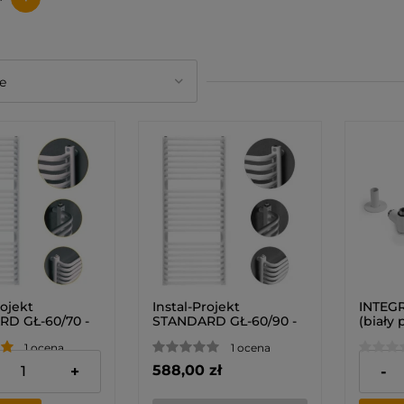
rojekt
Instal-Projekt
INTEGR
D GŁ-60/70 -
STANDARD GŁ-60/90 -
(biały 
k łazienkowy
Grzejnik łazienkowy
termos
1 ocena
1 ocena
możliw
grzałk
zł
588,00 zł
519,00
+
-