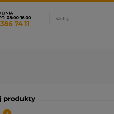
OLINIA
T: 08:00-16:00
 386 74 11
cja i wentylacja
Promocje
Grzejniki dostępne od ręki
uj produkty
+
: