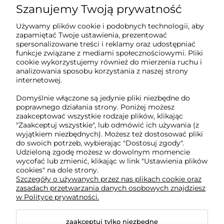
Szanujemy Twoją prywatność
Sklep internetowy Tukado.pl
Używamy plików cookie i podobnych technologii, aby
zapamiętać Twoje ustawienia, prezentować
pn-pt: 08:00-16:00
spersonalizowane treści i reklamy oraz udostępniać
funkcje związane z mediami społecznościowymi. Pliki
791 063 018
cookie wykorzystujemy również do mierzenia ruchu i
analizowania sposobu korzystania z naszej strony
biuro@tukado.pl
internetowej.
Domyślnie włączone są jedynie pliki niezbędne do
poprawnego działania strony. Poniżej możesz
zaakceptować wszystkie rodzaje plików, klikając
O nas
"Zaakceptuj wszystkie", lub odmówić ich używania (z
wyjątkiem niezbędnych). Możesz też dostosować pliki
do swoich potrzeb, wybierając "Dostosuj zgody".
Obsługa klienta
Udzieloną zgodę możesz w dowolnym momencie
wycofać lub zmienić, klikając w link "Ustawienia plików
cookies" na dole strony.
Pomoc
Szczegóły o używanych przez nas plikach cookie oraz
zasadach przetwarzania danych osobowych znajdziesz
w Polityce prywatności.
Moje konto
zaakceptuj tylko niezbędne