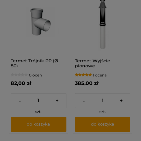
Termet Trójnik PP (Ø
Termet Wyjście
80)
pionowe
koncentryczne CZARNE
0 ocen
1 ocena
PP (60/100)
82,00 zł
385,00 zł
-
+
-
+
szt.
szt.
do koszyka
do koszyka