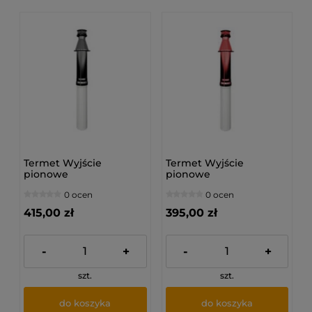
Termet Wyjście
Termet Wyjście
pionowe
pionowe
koncentryczne CZARNE
koncentryczne
0 ocen
0 ocen
PP (80/125)
CZERWONE PP (60/100)
415,00 zł
395,00 zł
-
+
-
+
szt.
szt.
do koszyka
do koszyka