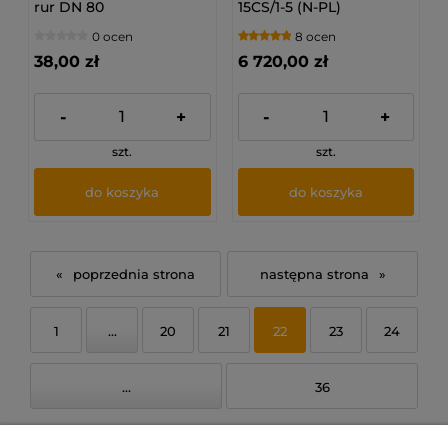
rur DN 80
15CS/1-5 (N-PL)
(jednofunkcyjny) -
0 ocen
8 ocen
Kocioł gazowy
0010024646
38,00 zł
6 720,00 zł
-
+
-
+
szt.
szt.
do koszyka
do koszyka
«
»
1
...
20
21
22
23
24
...
36