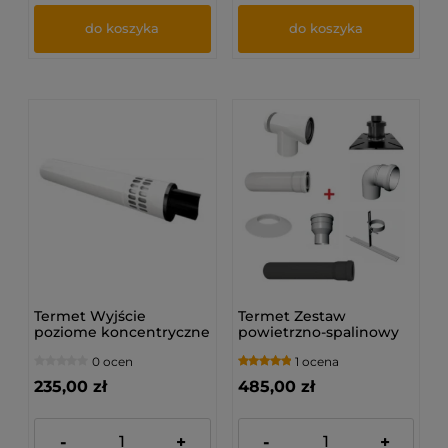
do koszyka
do koszyka
Termet Wyjście
Termet Zestaw
poziome koncentryczne
powietrzno-spalinowy
PP (80/125)
do szachtu
0 ocen
1 ocena
kominowego PP
(60/100)
235,00 zł
485,00 zł
-
+
-
+