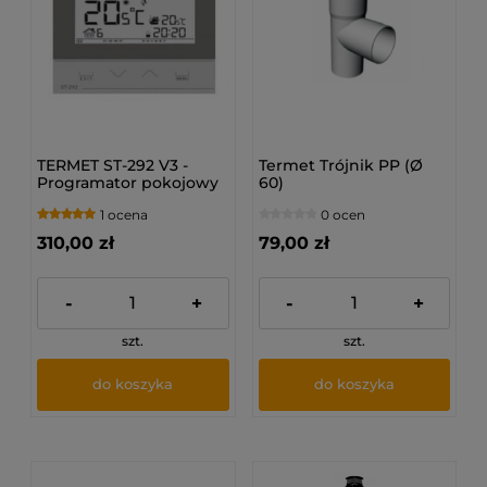
TERMET ST-292 V3 -
Termet Trójnik PP (Ø
Programator pokojowy
60)
1 ocena
0 ocen
310,00 zł
79,00 zł
-
+
-
+
szt.
szt.
do koszyka
do koszyka