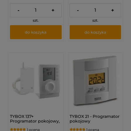
-
+
-
+
szt.
szt.
do koszyka
do koszyka
TYBOX 137+
TYBOX 21 - Programator
Programator pokojowy,
pokojowy
bezprzewodowy
1 ocena
1 ocena
6053073