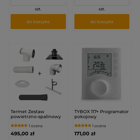
szt.
szt.
do koszyka
do koszyka
Termet Zestaw
TYBOX 117+ Programator
powietrzno-spalinowy
pokojowy
do szachtu
1 ocena
1 ocena
kominowego PP
(80/125)
495,00 zł
171,00 zł