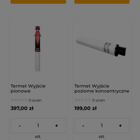
Termet Wyjście
Termet Wyjście
pionowe
poziome koncentryczne
koncentryczne
PP (60/100)
0 ocen
0 ocen
CZERWONE PP (80/125)
397,00 zł
199,00 zł
-
+
-
+
szt.
szt.