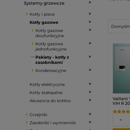
Systemy grzewcze
Kotły i piece
Kotły gazowe
Kotły gazowe
dwufunkcyjne
Kotły gazowe
jednofunkcyjne
Pakiety - kotły z
zasobnikami
Kondensacyjne
Kotły elektryczne
Kotły stałopalne
Vaillant
Akcesoria do kotłów
VIH R 2
sensoC
zestaw p
Grzejniki
dach (Pa
11 250,
-
0010043
Zasobniki i wymienniki