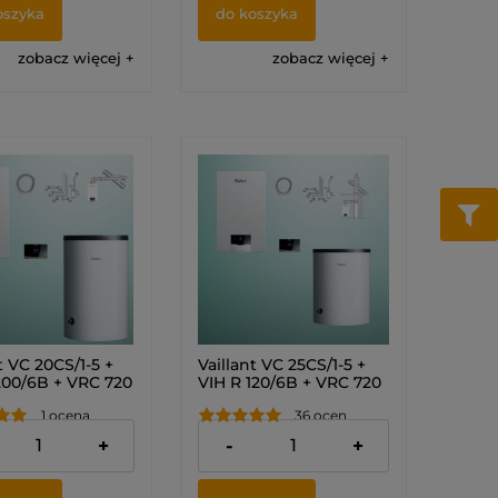
oszyka
do koszyka
zobacz więcej
zobacz więcej
t VC 20CS/1-5 +
Vaillant VC 25CS/1-5 +
200/6B + VRC 720
VIH R 120/6B + VRC 720
COMFORT +
sensoCOMFORT +
1 ocena
36 ocen
 przez ścianę lub
zestaw do szachtu
Pakiet)
(Pakiet) 0010043622
,00 zł
12 150,00 zł
+
-
+
3629