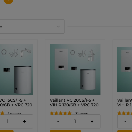
 VC 15CS/1-5 +
Vaillant VC 20CS/1-5 +
Vaillan
00/6B + VRC 720
VIH R 120/6B + VRC 720
VIH R 
OMFORT +
sensoCOMFORT +
senso
1 ocena
31 ocen
rzez ścianę lub
zestaw do szachtu
zestaw
kiet)
(Pakiet) 0010043619
dach (
00 zł
11 450,00 zł
11 540
+
-
+
-
626
001004