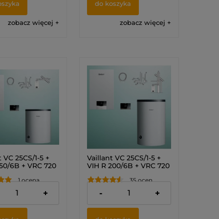
oszyka
do koszyka
zobacz więcej
zobacz więcej
t VC 25CS/1-5 +
Vaillant VC 25CS/1-5 +
150/6B + VRC 720
VIH R 200/6B + VRC 720
COMFORT +
sensoCOMFORT +
1 ocena
35 ocen
 przez ścianę lub
zestaw do szachtu
Pakiet)
(Pakiet) 0010043620
,00 zł
12 540,00 zł
+
-
+
3633