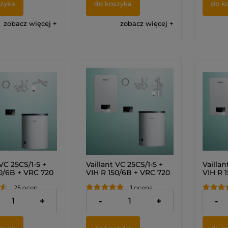
szyka
do koszyka
do k
zobacz więcej
zobacz więcej
 VC 25CS/1-5 +
Vaillant VC 25CS/1-5 +
Vaillan
0/6B + VRC 720
VIH R 150/6B + VRC 720
VIH R 
OMFORT +
sensoCOMFORT +
senso
25 ocen
1 ocena
rzez ścianę lub
zestaw do szachtu
zestaw
kiet)
(Pakiet) 0010043621
dach (
00 zł
12 370,00 zł
12 430
+
-
+
-
634
001004