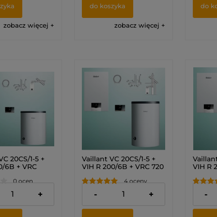
szyka
do koszyka
do k
zobacz więcej
zobacz więcej
 VC 20CS/1-5 +
Vaillant VC 20CS/1-5 +
Vaillan
50/6B + VRC
VIH R 200/6B + VRC 720
VIH R 
ensoCOMFORT +
sensoCOMFORT +
senso
0 ocen
4 oceny
rzez ścianę lub
zestaw do szachtu
zestaw
kiet)
(Pakiet) 0010043617
dach (
00 zł
11 820,00 zł
11 890
+
-
+
-
654
001004