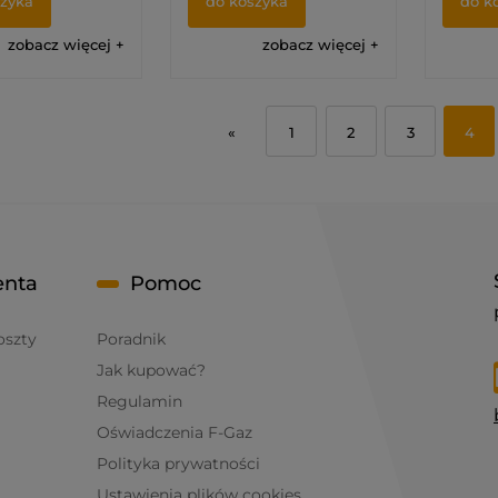
szyka
do koszyka
do k
zobacz więcej
zobacz więcej
«
1
2
3
4
enta
Pomoc
oszty
Poradnik
Jak kupować?
Regulamin
Oświadczenia F-Gaz
Polityka prywatności
Ustawienia plików cookies