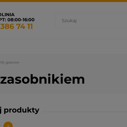
OLINIA
T: 08:00-16:00
 386 74 11
cja i wentylacja
Promocje
Grzejniki dostępne od ręki
tły gazowe
 zasobnikiem
uj produkty
+
: