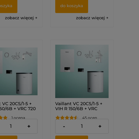
oszyka
do koszyka
zobacz więcej
zobacz więcej
t VC 20CS/1-5 +
Vaillant VC 20CS/1-5 +
150/6B + VRC 720
VIH R 150/6B + VRC
COMFORT +
720F sensoCOMFORT +
1 ocena
45 ocen
 przez ścianę lub
zestaw do szachtu
Pakiet)
(Pakiet) 0010043642
,00 zł
12 075,00 zł
+
-
+
3630