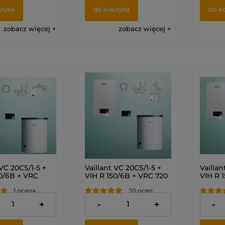
szyka
do koszyka
do k
zobacz więcej
zobacz więcej
 VC 20CS/1-5 +
Vaillant VC 20CS/1-5 +
Vaillan
20/6B + VRC
VIH R 150/6B + VRC 720
VIH R 
ensoCOMFORT +
sensoCOMFORT +
senso
1 ocena
20 ocen
rzez ścianę lub
zestaw do szachtu
zestaw
kiet)
(Pakiet) 0010043618
dach (
00 zł
11 350,00 zł
11 750
+
-
+
-
655
001004