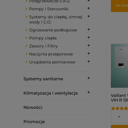
Podgrzewacze c.w.u.
do ko
Pompy i Sterowniki
Systemy do ciepłej, zimnej
wody i C.O.
Ogrzewanie podłogowe
Pompy ciepła
Zawory i Filtry
Naczynia przeponowe
Urządzenia pomiarowe
Systemy sanitarne
Klimatyzacja i wentylacja
Vaillant
VIH R 1
720F s
Nowości
zestaw p
dach (Pa
11 560,
-
0010043
Promocje