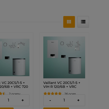
t VC 20CS/1-5 +
Vaillant VC 20CS/1-5 +
120/6B + VRC 720
VIH R 120/6B + VRC
COMFORT +
720F sensoCOMFORT +
2 oceny
26 ocen
 przez ścianę lub
zestaw do szachtu
Pakiet)
(Pakiet) 0010043643
,00 zł
11 820,00 zł
+
-
+
3631