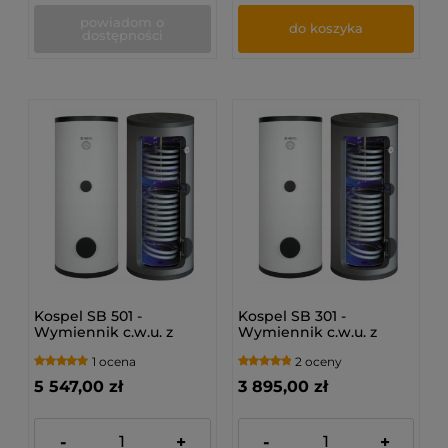
powiadom o
do koszyka
dostępności
Kospel SB 501 -
Kospel SB 301 -
Wymiennik c.w.u. z
Wymiennik c.w.u. z
dwoma wężownicami
dwoma wężownicami
1 ocena
2 oceny
SB-501.PL
SB-301.PL
5 547,00 zł
3 895,00 zł
-
+
-
+