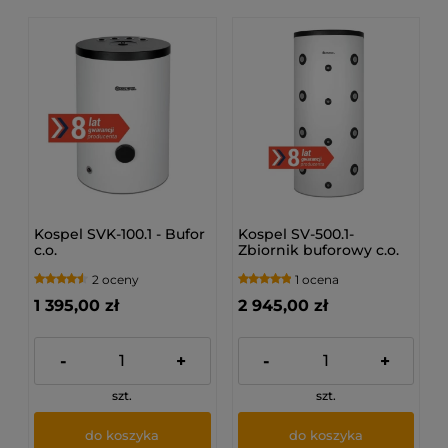
Kospel SVK-100.1 - Bufor
Kospel SV-500.1-
c.o.
Zbiornik buforowy c.o.
2 oceny
1 ocena
1 395,00 zł
2 945,00 zł
-
+
-
+
szt.
szt.
do koszyka
do koszyka