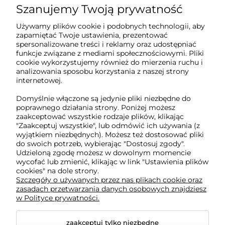
Szanujemy Twoją prywatność
Sklep internetowy Tukado.pl
Używamy plików cookie i podobnych technologii, aby
zapamiętać Twoje ustawienia, prezentować
pn-pt: 08:00-16:00
spersonalizowane treści i reklamy oraz udostępniać
funkcje związane z mediami społecznościowymi. Pliki
791 063 018
cookie wykorzystujemy również do mierzenia ruchu i
analizowania sposobu korzystania z naszej strony
biuro@tukado.pl
internetowej.
Domyślnie włączone są jedynie pliki niezbędne do
poprawnego działania strony. Poniżej możesz
zaakceptować wszystkie rodzaje plików, klikając
O nas
"Zaakceptuj wszystkie", lub odmówić ich używania (z
wyjątkiem niezbędnych). Możesz też dostosować pliki
do swoich potrzeb, wybierając "Dostosuj zgody".
Obsługa klienta
Udzieloną zgodę możesz w dowolnym momencie
wycofać lub zmienić, klikając w link "Ustawienia plików
cookies" na dole strony.
Pomoc
Szczegóły o używanych przez nas plikach cookie oraz
zasadach przetwarzania danych osobowych znajdziesz
w Polityce prywatności.
Moje konto
zaakceptuj tylko niezbędne