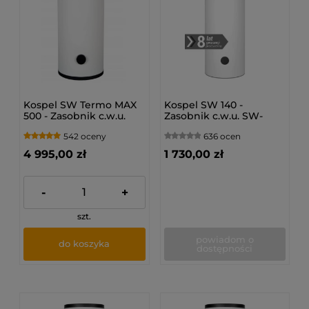
Kospel SW Termo MAX
Kospel SW 140 -
500 - Zasobnik c.w.u.
Zasobnik c.w.u. SW-
140.PL
542 oceny
636 ocen
4 995,00 zł
1 730,00 zł
-
+
szt.
powiadom o
do koszyka
dostępności