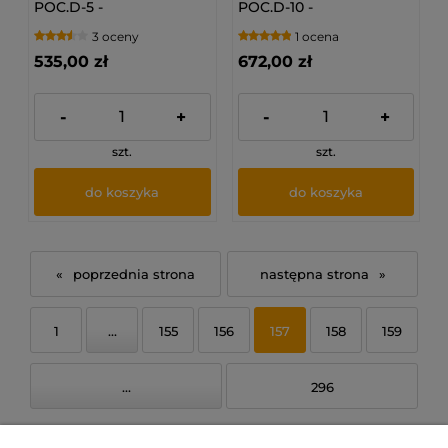
POC.D-5 -
POC.D-10 -
Pojemnościowy,
Pojemnościowy,
3 oceny
1 ocena
ciśnieniowy ogrzewacz,
ciśnieniowy ogrzewacz,
podumywakowy
podumywakowy
535,00 zł
672,00 zł
-
+
-
+
szt.
szt.
do koszyka
do koszyka
«
»
1
...
155
156
157
158
159
...
296