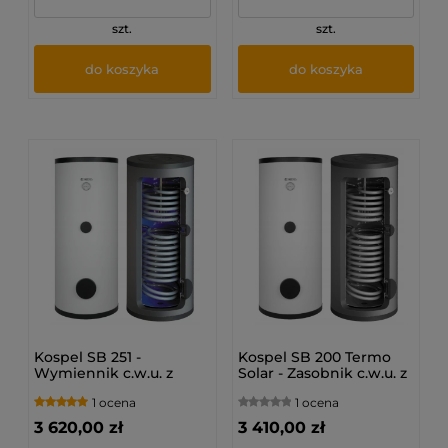
szt.
szt.
do koszyka
do koszyka
Kospel SB 251 -
Kospel SB 200 Termo
Wymiennik c.w.u. z
Solar - Zasobnik c.w.u. z
dwoma wężownicami
dwoma wężownicami
1 ocena
1 ocena
SB-251.PL
3 620,00 zł
3 410,00 zł