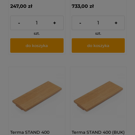
247,00 zł
733,00 zł
-
+
-
+
szt.
szt.
do koszyka
do koszyka
Terma STAND 400
Terma STAND 400 (BUK)