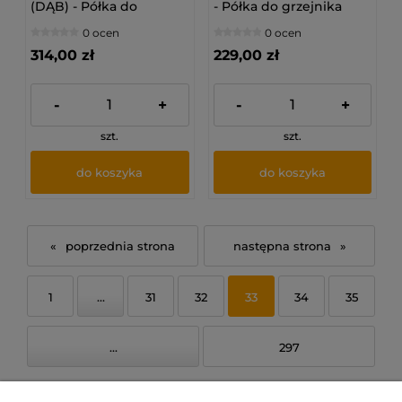
(DĄB) - Półka do
- Półka do grzejnika
grzejnika
0 ocen
0 ocen
314,00 zł
229,00 zł
-
+
-
+
szt.
szt.
do koszyka
do koszyka
«
»
1
...
31
32
33
34
35
...
297