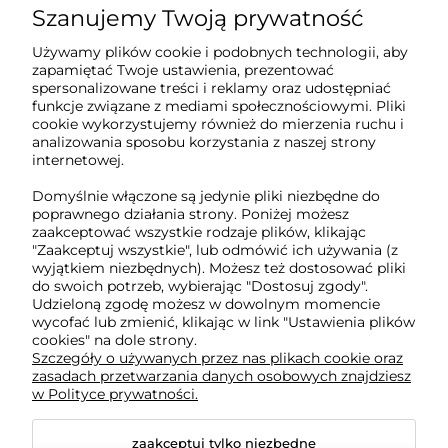
Szanujemy Twoją prywatność
Sklep internetowy Tukado.pl
Używamy plików cookie i podobnych technologii, aby
zapamiętać Twoje ustawienia, prezentować
pn-pt: 08:00-16:00
spersonalizowane treści i reklamy oraz udostępniać
funkcje związane z mediami społecznościowymi. Pliki
791 063 018
cookie wykorzystujemy również do mierzenia ruchu i
analizowania sposobu korzystania z naszej strony
biuro@tukado.pl
internetowej.
Domyślnie włączone są jedynie pliki niezbędne do
poprawnego działania strony. Poniżej możesz
zaakceptować wszystkie rodzaje plików, klikając
O nas
"Zaakceptuj wszystkie", lub odmówić ich używania (z
wyjątkiem niezbędnych). Możesz też dostosować pliki
do swoich potrzeb, wybierając "Dostosuj zgody".
Obsługa klienta
Udzieloną zgodę możesz w dowolnym momencie
wycofać lub zmienić, klikając w link "Ustawienia plików
cookies" na dole strony.
Pomoc
Szczegóły o używanych przez nas plikach cookie oraz
zasadach przetwarzania danych osobowych znajdziesz
w Polityce prywatności.
Moje konto
zaakceptuj tylko niezbędne