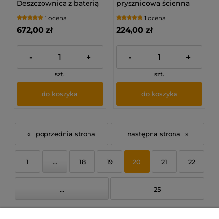
Deszczownica z baterią
prysznicowa ścienna
prysznicową NAC_019M
1 ocena
1 ocena
672,00 zł
224,00 zł
-
+
-
+
szt.
szt.
do koszyka
do koszyka
«
»
1
...
18
19
20
21
22
...
25