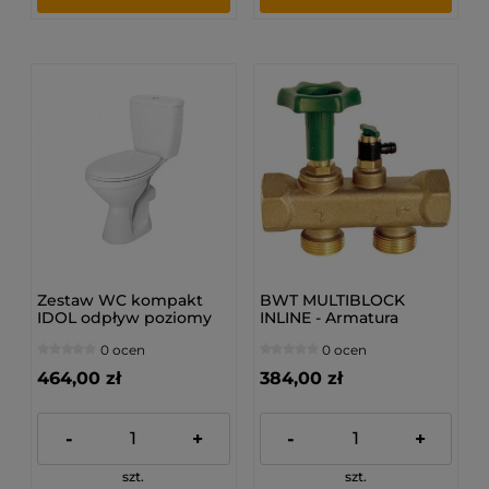
Zestaw WC kompakt
BWT MULTIBLOCK
IDOL odpływ poziomy
INLINE - Armatura
(19035000)
przyłączeniowa
0 ocen
0 ocen
464,00 zł
384,00 zł
-
+
-
+
szt.
szt.