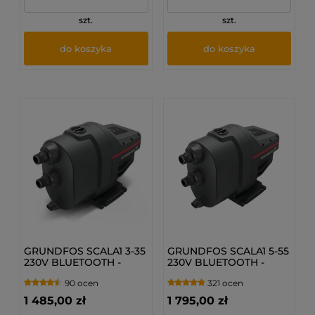
szt.
szt.
do koszyka
do koszyka
GRUNDFOS SCALA1 3-35
GRUNDFOS SCALA1 5-55
230V BLUETOOTH -
230V BLUETOOTH -
Pompa hydroforowa
Pompa hydroforowa
90 ocen
321 ocen
99530404
99530407
1 485,00 zł
1 795,00 zł