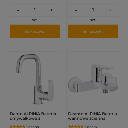
-
+
-
+
szt.
szt.
do koszyka
do koszyka
Dante ALPINIA Bateria
Deante ALPINIA Bateria
umywalkowa z
wannowa ścienna
prostokątną wylewką
1 ocena
2 oceny