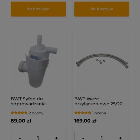
do koszyka
do koszyka
BWT Syfon do
BWT Węże
odprowadzania
przyłączeniowe 25/20,
popłuczyn ze
komplet /2szt/
2 oceny
1 ocena
zmiękczacza
89,00 zł
169,00 zł
-
+
-
+