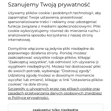
Szanujemy Twoją prywatność
Sklep internetowy Tukado.pl
Używamy plików cookie i podobnych technologii, aby
zapamiętać Twoje ustawienia, prezentować
pn-pt: 08:00-16:00
spersonalizowane treści i reklamy oraz udostępniać
funkcje związane z mediami społecznościowymi. Pliki
791 063 018
cookie wykorzystujemy również do mierzenia ruchu i
analizowania sposobu korzystania z naszej strony
biuro@tukado.pl
internetowej.
Domyślnie włączone są jedynie pliki niezbędne do
poprawnego działania strony. Poniżej możesz
zaakceptować wszystkie rodzaje plików, klikając
O nas
"Zaakceptuj wszystkie", lub odmówić ich używania (z
wyjątkiem niezbędnych). Możesz też dostosować pliki
do swoich potrzeb, wybierając "Dostosuj zgody".
Obsługa klienta
Udzieloną zgodę możesz w dowolnym momencie
wycofać lub zmienić, klikając w link "Ustawienia plików
cookies" na dole strony.
Pomoc
Szczegóły o używanych przez nas plikach cookie oraz
zasadach przetwarzania danych osobowych znajdziesz
w Polityce prywatności.
Moje konto
zaakceptuj tylko niezbędne