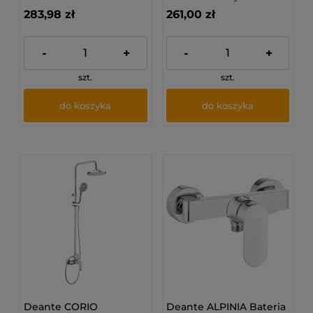
283,98 zł
261,00 zł
-
+
-
+
szt.
szt.
do koszyka
do koszyka
Deante CORIO
Deante ALPINIA Bateria