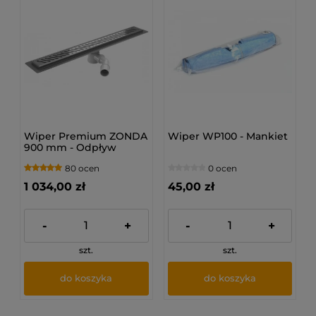
Wiper Premium ZONDA
Wiper WP100 - Mankiet
900 mm - Odpływ
liniowy z kołnierzem
80 ocen
0 ocen
1 034,00 zł
45,00 zł
-
+
-
+
szt.
szt.
do koszyka
do koszyka