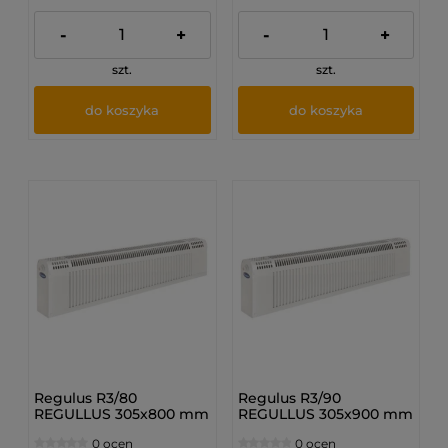
-
+
-
+
szt.
szt.
do koszyka
do koszyka
Regulus R3/80
Regulus R3/90
REGULLUS 305x800 mm
REGULLUS 305x900 mm
- Grzejnik
- Grzejnik
0 ocen
0 ocen
bocznozasilany
bocznozasilany