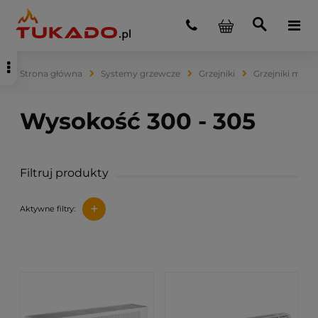
Strona główna
Systemy grzewcze
Grzejniki
Grzejniki mied
Filtruj produkty
+
Aktywne filtry: