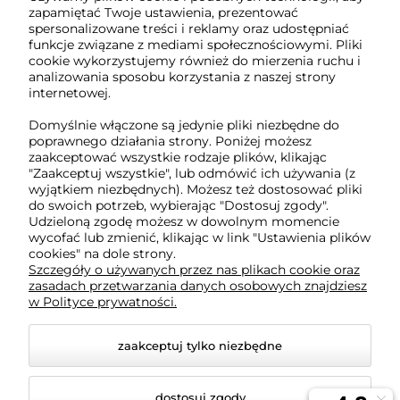
zapamiętać Twoje ustawienia, prezentować
pn-pt: 08:00-16:00
spersonalizowane treści i reklamy oraz udostępniać
funkcje związane z mediami społecznościowymi. Pliki
791 063 018
cookie wykorzystujemy również do mierzenia ruchu i
analizowania sposobu korzystania z naszej strony
biuro@tukado.pl
internetowej.
Domyślnie włączone są jedynie pliki niezbędne do
poprawnego działania strony. Poniżej możesz
zaakceptować wszystkie rodzaje plików, klikając
O nas
"Zaakceptuj wszystkie", lub odmówić ich używania (z
wyjątkiem niezbędnych). Możesz też dostosować pliki
do swoich potrzeb, wybierając "Dostosuj zgody".
Obsługa klienta
Udzieloną zgodę możesz w dowolnym momencie
wycofać lub zmienić, klikając w link "Ustawienia plików
cookies" na dole strony.
Pomoc
Szczegóły o używanych przez nas plikach cookie oraz
zasadach przetwarzania danych osobowych znajdziesz
w Polityce prywatności.
Moje konto
zaakceptuj tylko niezbędne
dostosuj zgody