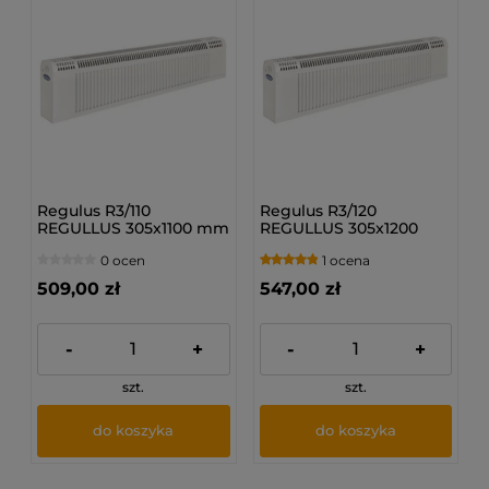
Regulus R3/110
Regulus R3/120
REGULLUS 305x1100 mm
REGULLUS 305x1200
- Grzejnik
mm - Grzejnik
0 ocen
1 ocena
bocznozasilany
bocznozasilany
509,00 zł
547,00 zł
-
+
-
+
szt.
szt.
do koszyka
do koszyka