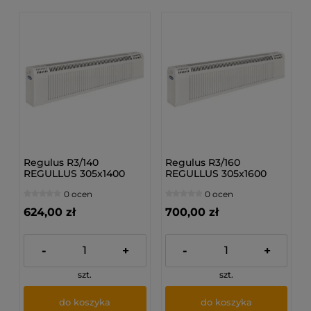
Regulus R3/140
Regulus R3/160
REGULLUS 305x1400
REGULLUS 305x1600
mm - Grzejnik
mm - Grzejnik
0 ocen
0 ocen
bocznozasilany
bocznozasilany
624,00 zł
700,00 zł
-
+
-
+
szt.
szt.
do koszyka
do koszyka