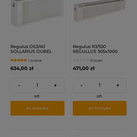
Regulus DS3/40
Regulus R3/100
SOLLARIUS DUBEL
REGULLUS 305x1000
300x400 mm - Grzejnik
mm - Grzejnik
1 ocena
0 ocen
bocznozasilany
bocznozasilany
634,00 zł
471,00 zł
-
+
-
+
szt.
szt.
do koszyka
do koszyka