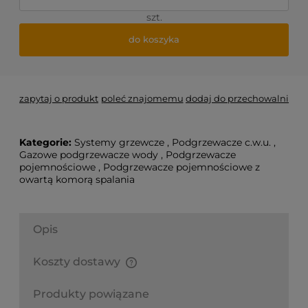
szt.
do koszyka
zapytaj o produkt
poleć znajomemu
dodaj do przechowalni
Kategorie:
Systemy grzewcze
,
Podgrzewacze c.w.u.
,
Gazowe podgrzewacze wody
,
Podgrzewacze
pojemnościowe
,
Podgrzewacze pojemnościowe z
owartą komorą spalania
Opis
Koszty dostawy
Finalne koszty dostawy są obliczane automatycznie
w koszyku i uzależnione od wagi i gabarytu
Produkty powiązane
produktów które się w nim znajdują.