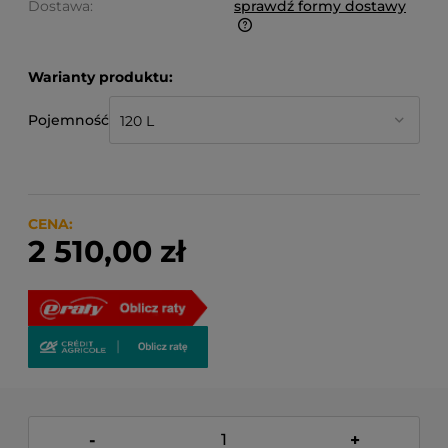
Dostawa:
sprawdź formy dostawy
Finalne koszty dostawy są obliczane automatycznie
w koszyku i uzależnione od wagi i gabarytu
Warianty produktu:
produktów które się w nim znajdują.
Pojemność
CENA:
2 510,00 zł
-
+