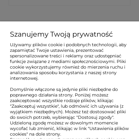
Szanujemy Twoją prywatność
Sklep internetowy Tukado.pl
Używamy plików cookie i podobnych technologii, aby
zapamiętać Twoje ustawienia, prezentować
pn-pt: 08:00-16:00
spersonalizowane treści i reklamy oraz udostępniać
funkcje związane z mediami społecznościowymi. Pliki
791 063 018
cookie wykorzystujemy również do mierzenia ruchu i
analizowania sposobu korzystania z naszej strony
biuro@tukado.pl
internetowej.
Domyślnie włączone są jedynie pliki niezbędne do
poprawnego działania strony. Poniżej możesz
zaakceptować wszystkie rodzaje plików, klikając
O nas
"Zaakceptuj wszystkie", lub odmówić ich używania (z
wyjątkiem niezbędnych). Możesz też dostosować pliki
do swoich potrzeb, wybierając "Dostosuj zgody".
Obsługa klienta
Udzieloną zgodę możesz w dowolnym momencie
wycofać lub zmienić, klikając w link "Ustawienia plików
cookies" na dole strony.
Pomoc