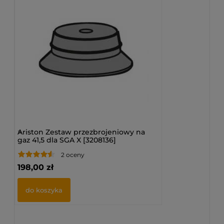
>
Ariston Zestaw przezbrojeniowy na
gaz 41,5 dla SGA X [3208136]
2 oceny
198,00 zł
do koszyka