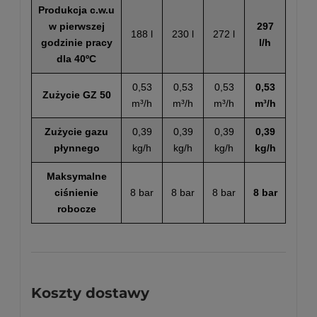
Produkcja c.w.u
w pierwszej
297
188 l
230 l
272 l
godzinie pracy
l/h
dla 40ºC
0,53
0,53
0,53
0,53
Zużycie GZ 50
m³/h
m³/h
m³/h
m³/h
Zużycie gazu
0,39
0,39
0,39
0,39
płynnego
kg/h
kg/h
kg/h
kg/h
Maksymalne
ciśnienie
8 bar
8 bar
8 bar
8 bar
robocze
Koszty dostawy