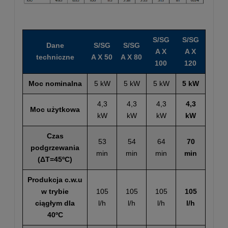
S/SG
S/SG
Dane
S/SG
S/SG
A X
A X
techniczne
A X 50
A X 80
100
120
Moc nominalna
5 kW
5 kW
5 kW
5 kW
4,3
4,3
4,3
4,3
Moc użytkowa
kW
kW
kW
kW
Czas
53
54
64
70
podgrzewania
min
min
min
min
(ΔT=45ºC)
Produkcja c.w.u
w trybie
105
105
105
105
ciągłym dla
l/h
l/h
l/h
l/h
40ºC