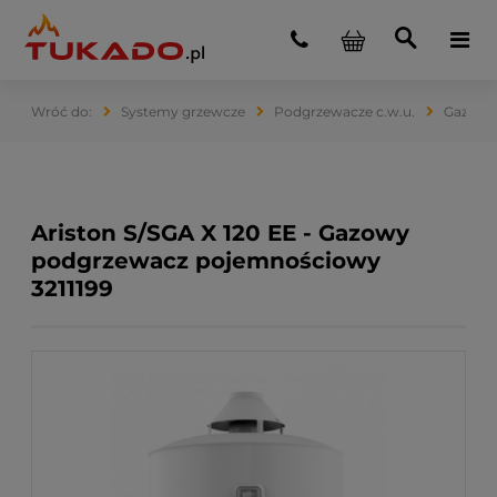
Systemy grzewcze
Podgrzewacze c.w.u.
Gazowe
Ariston S/SGA X 120 EE - Gazowy
podgrzewacz pojemnościowy
3211199