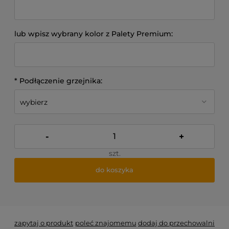
lub wpisz wybrany kolor z Palety Premium:
*
Podłączenie grzejnika:
-
+
szt.
do koszyka
*
- Pole wymagane
zapytaj o produkt
poleć znajomemu
dodaj do przechowalni