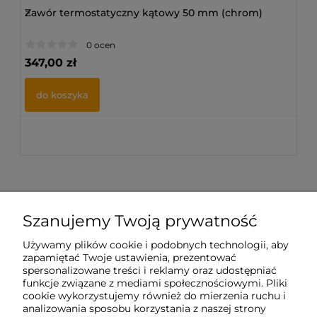
>
Zawór termostatyczny kątowy 50 mm (chrom)
>
Za
0 ocen
347,00 zł
44
do koszyka
Szanujemy Twoją prywatność
Sklep internetowy Tukado.pl
Używamy plików cookie i podobnych technologii, aby
zapamiętać Twoje ustawienia, prezentować
pn-pt: 08:00-16:00
spersonalizowane treści i reklamy oraz udostępniać
funkcje związane z mediami społecznościowymi. Pliki
791 063 018
cookie wykorzystujemy również do mierzenia ruchu i
analizowania sposobu korzystania z naszej strony