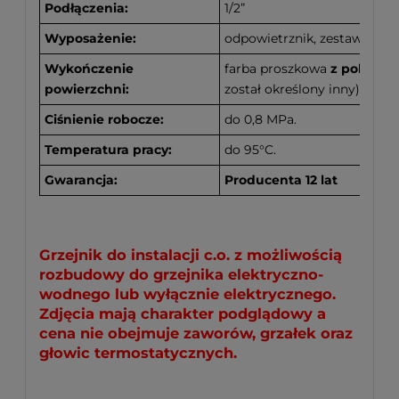
Podłączenia
:
1/2”
Wyposażenie:
odpowietrznik, zestaw mo
Wykończenie
farba proszkowa
z polime
powierzchni:
został określony inny).
Ciśnienie robocze:
do 0,8 MPa.
Temperatura pracy:
do 95°C.
Gwarancja:
Producenta 12 lat
Grzejnik do instalacji c.o. z możliwością
rozbudowy do grzejnika elektryczno-
wodnego lub wyłącznie elektrycznego.
Zdjęcia mają charakter podglądowy a
cena nie obejmuje zaworów, grzałek oraz
głowic termostatycznych.