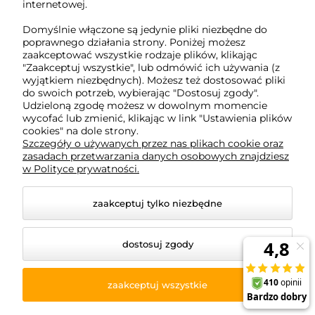
biuro@tukado.pl
internetowej.
Domyślnie włączone są jedynie pliki niezbędne do
poprawnego działania strony. Poniżej możesz
zaakceptować wszystkie rodzaje plików, klikając
O nas
"Zaakceptuj wszystkie", lub odmówić ich używania (z
wyjątkiem niezbędnych). Możesz też dostosować pliki
do swoich potrzeb, wybierając "Dostosuj zgody".
Obsługa klienta
Udzieloną zgodę możesz w dowolnym momencie
wycofać lub zmienić, klikając w link "Ustawienia plików
cookies" na dole strony.
Pomoc
Szczegóły o używanych przez nas plikach cookie oraz
zasadach przetwarzania danych osobowych znajdziesz
w Polityce prywatności.
Moje konto
zaakceptuj tylko niezbędne
dostosuj zgody
© 2026 www.tukado.pl. Wszelkie prawa zastrzeżone.
Styl graficzny ShopGadget.pl
Sklep internetowy Shoper
zaakceptuj wszystkie
Premium