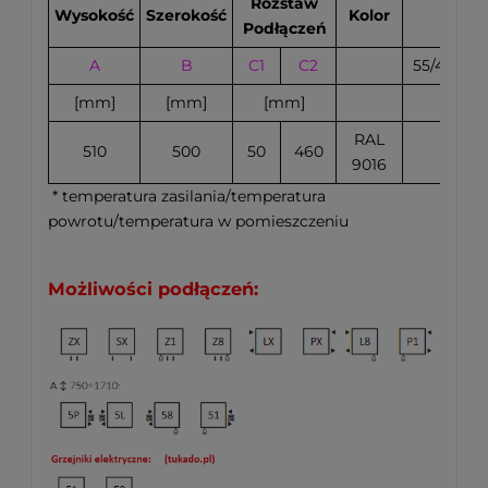
Rozstaw
Wysokość
Szerokość
Kolor
Wy
Podłączeń
A
B
C1
C2
55/45/20°
[mm]
[mm]
[mm]
RAL
510
500
50
460
105
9016
* temperatura zasilania/temperatura
powrotu/temperatura w pomieszczeniu
Możliwości podłączeń: