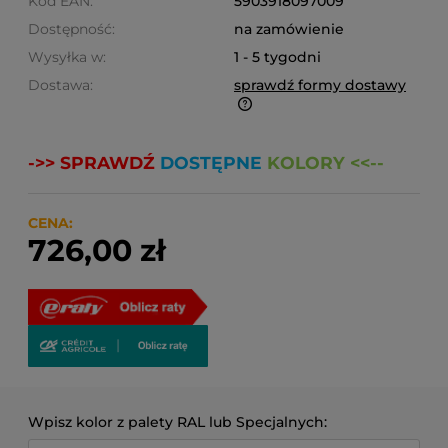
Kod EAN:
5903918097009
Dostępność:
na zamówienie
Wysyłka w:
1 - 5 tygodni
Dostawa:
sprawdź formy dostawy
Finalne koszty dostawy są obliczane automatycznie
w koszyku i uzależnione od wagi i gabarytu
->> SPRAWDŹ
DOSTĘPNE
KOLORY <<--
produktów które się w nim znajdują.
CENA:
726,00 zł
Wpisz kolor z palety RAL lub Specjalnych: