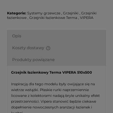
Kategorie:
Systemy grzewcze
,
Grzejniki
,
Grzejniki
łazienkowe
,
Grzejniki łazienkowe Terma
,
VIPERA
Opis
Koszty dostawy
Finalne koszty dostawy są obliczane automatycznie
w koszyku i uzależnione od wagi i gabarytu
Produkty powiązane
produktów które się w nim znajdują.
Grzejnik łazienkowy
Terma VIPERA 510x500
Inspiracją dla tego modelu były owijające się na
wietrze wstążki. Płaskie rurki naprzemiennie
licowane z kolektorami nadają bryle unikalny efekt
przestrzenności. Vipera stanowić będzie ciekawe
dopełnienie nowoczesnych aranżacji łazienek i
kuchni.