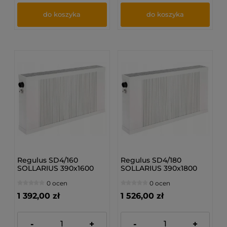
do koszyka
do koszyka
Regulus SD4/160
Regulus SD4/180
SOLLARIUS 390x1600
SOLLARIUS 390x1800
mm - Grzejnik
mm - Grzejnik
0 ocen
0 ocen
dolnozasilany
dolnozasilany
1 392,00 zł
1 526,00 zł
-
+
-
+