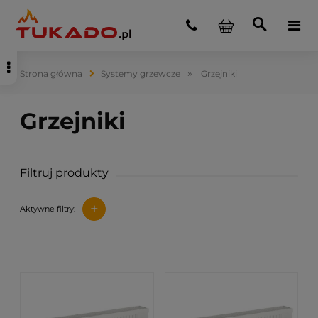
»
Strona główna
Systemy grzewcze
Grzejniki
Filtruj produkty
+
Aktywne filtry: