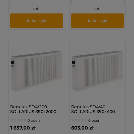
szt.
szt.
do koszyka
do koszyka
Regulus SD4/200
Regulus SD4/40
SOLLARIUS 390x2000
SOLLARIUS 390x400
mm - Grzejnik
mm - Grzejnik
0 ocen
0 ocen
dolnozasilany
dolnozasilany
1 657,00 zł
603,00 zł