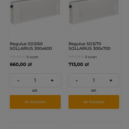
Regulus SD3/60
Regulus SD3/70
SOLLARIUS 300x600
SOLLARIUS 300x700
mm - Grzejnik
mm - Grzejnik
0 ocen
0 ocen
dolnozasilany
dolnozasilany
660,00 zł
713,00 zł
-
+
-
+
szt.
szt.
do koszyka
do koszyka