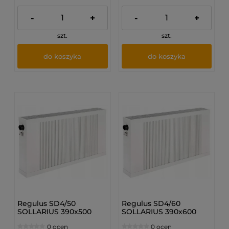
-
+
-
+
szt.
szt.
do koszyka
do koszyka
Regulus SD4/50
Regulus SD4/60
SOLLARIUS 390x500
SOLLARIUS 390x600
mm - Grzejnik
mm - Grzejnik
0 ocen
0 ocen
dolnozasilany
dolnozasilany