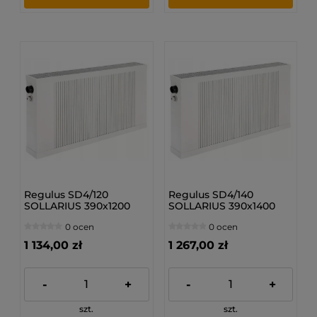
Regulus SD4/120
Regulus SD4/140
SOLLARIUS 390x1200
SOLLARIUS 390x1400
mm - Grzejnik
mm - Grzejnik
0 ocen
0 ocen
dolnozasilany
dolnozasilany
1 134,00 zł
1 267,00 zł
-
+
-
+
szt.
szt.