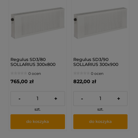
Regulus SD3/80
Regulus SD3/90
SOLLARIUS 300x800
SOLLARIUS 300x900
mm - Grzejnik
mm - Grzejnik
0 ocen
0 ocen
dolnozasilany
dolnozasilany
765,00 zł
822,00 zł
-
+
-
+
szt.
szt.
do koszyka
do koszyka