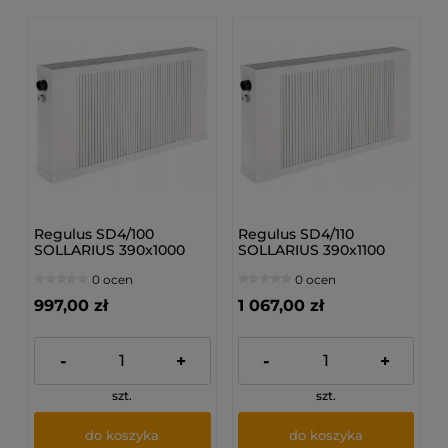
Regulus SD4/100
Regulus SD4/110
SOLLARIUS 390x1000
SOLLARIUS 390x1100
mm - Grzejnik
mm - Grzejnik
0 ocen
0 ocen
dolnozasilany
dolnozasilany
997,00 zł
1 067,00 zł
-
+
-
+
szt.
szt.
do koszyka
do koszyka