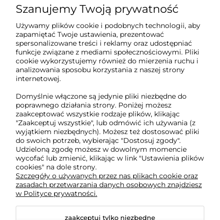
Szanujemy Twoją prywatność
Sklep internetowy Tukado.pl
Używamy plików cookie i podobnych technologii, aby
zapamiętać Twoje ustawienia, prezentować
pn-pt: 08:00-16:00
spersonalizowane treści i reklamy oraz udostępniać
funkcje związane z mediami społecznościowymi. Pliki
791 063 018
cookie wykorzystujemy również do mierzenia ruchu i
analizowania sposobu korzystania z naszej strony
biuro@tukado.pl
internetowej.
Domyślnie włączone są jedynie pliki niezbędne do
poprawnego działania strony. Poniżej możesz
zaakceptować wszystkie rodzaje plików, klikając
O nas
"Zaakceptuj wszystkie", lub odmówić ich używania (z
wyjątkiem niezbędnych). Możesz też dostosować pliki
do swoich potrzeb, wybierając "Dostosuj zgody".
Obsługa klienta
Udzieloną zgodę możesz w dowolnym momencie
wycofać lub zmienić, klikając w link "Ustawienia plików
cookies" na dole strony.
Pomoc
Szczegóły o używanych przez nas plikach cookie oraz
zasadach przetwarzania danych osobowych znajdziesz
w Polityce prywatności.
Moje konto
zaakceptuj tylko niezbędne