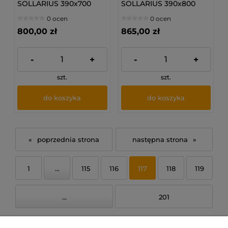
SOLLARIUS 390x700
SOLLARIUS 390x800
mm - Grzejnik
mm - Grzejnik
0 ocen
0 ocen
dolnozasilany
dolnozasilany
800,00 zł
865,00 zł
-
+
-
+
szt.
szt.
do koszyka
do koszyka
«
»
1
...
115
116
117
118
119
...
201