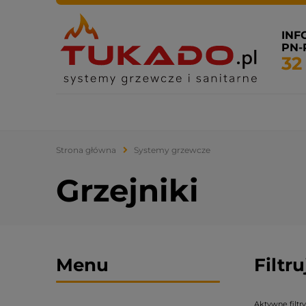
INF
PN-P
32
Systemy grzewcze
Systemy sanitarne
Klimatyza
Strona główna
Systemy grzewcze
Grzejniki
Menu
Filtr
Aktywne filtry