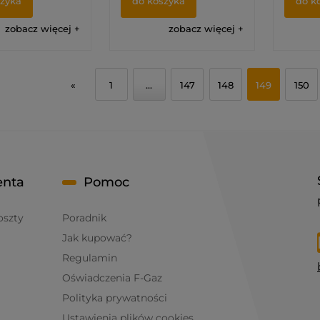
szyka
do koszyka
do k
zobacz więcej
zobacz więcej
«
1
...
147
148
149
150
enta
Pomoc
oszty
Poradnik
Jak kupować?
Regulamin
Oświadczenia F-Gaz
Polityka prywatności
Ustawienia plików cookies