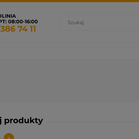
OLINIA
T: 08:00-16:00
 386 74 11
cja i wentylacja
Promocje
Grzejniki dostępne od ręki
uj produkty
+
: