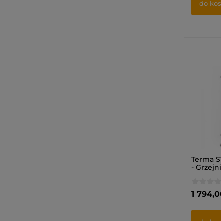
do ko
Terma S
- Grzejn
1 794,0