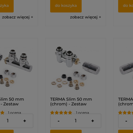
szyka
do koszyka
do k
zobacz więcej
zobacz więcej
Slim 50 mm
TERMA Slim 50 mm
TERMA
 - Zestaw
(chrom) - Zestaw
(chrom
atyczny kątowy
termostatyczny kątowy
termos
1 ocena
1 ocena
)
zintegrowany z
zinteg
trójnikiem (LEWY)
trójni
zł
810,00 zł
810,00
+
-
+
-