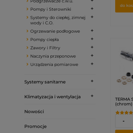
Podgrzewacze c.w.u.
do ko
Pompy i Sterowniki
Systemy do ciepłej, zimnej
wody i C.O.
Ogrzewanie podłogowe
Pompy ciepła
Zawory i Filtry
Naczynia przeponowe
Urządzenia pomiarowe
Systemy sanitarne
Klimatyzacja i wentylacja
TERMA 
(chrom)
termost
Nowości
(PRAWY
592,00 
-
Promocje