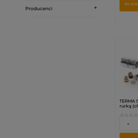
do ko
Producenci
TERMA S
rurką (c
termost
(PRAWY
628,00 
-