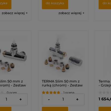
szyka
do koszyka
do k
zobacz więcej
zobacz więcej
lim 50 mm z
TERMA Slim 50 mm z
Terma 
hrom) - Zestaw
rurką (chrom) - Zestaw
- Grze
atyczny kątowy
termostatyczny prosty
0 ocen
1 ocena
)
zł
628,00 zł
1 654,
+
-
+