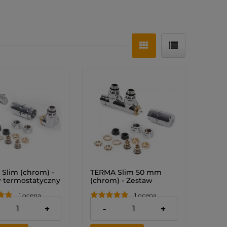
Slim (chrom) -
TERMA Slim 50 mm
 termostatyczny
(chrom) - Zestaw
iowy
termostatyczny kątowy
1 ocena
1 ocena
rowany z
(LEWY)
kiem (PRAWY)
 zł
592,00 zł
+
-
+