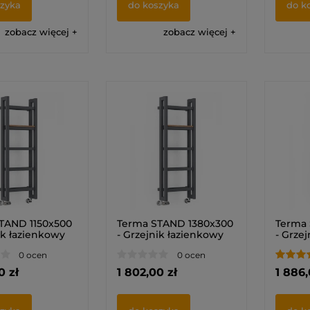
szyka
do koszyka
do k
zobacz więcej
zobacz więcej
TAND 1150x500
Terma STAND 1380x300
Terma
ik łazienkowy
- Grzejnik łazienkowy
- Grze
0 ocen
0 ocen
0 zł
1 802,00 zł
1 886,