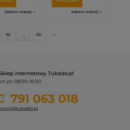
oszyka
do koszyka
zobacz więcej
zobacz więcej
151
...
201
»
Sklep internetowy Tukado.pl
pn-pt: 08:00-16:00
791 063 018
biuro@tukado.pl