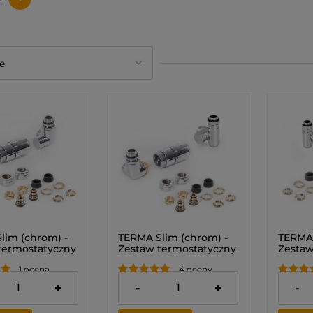
lim (chrom) -
TERMA Slim (chrom) -
TERMA 
termostatyczny
Zestaw termostatyczny
Zestaw
owy (LEWY)
trójosiowy
trójos
1 ocena
4 oceny
zintegrowany z
zinteg
trójnikiem (LEWY)
trójni
zł
585,00 zł
612,00
+
-
+
-