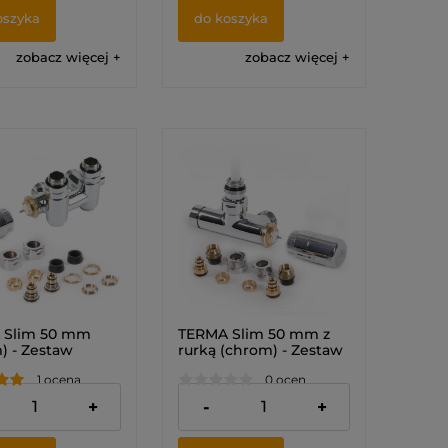
oszyka
do koszyka
zobacz więcej
zobacz więcej
 Slim 50 mm
TERMA Slim 50 mm z
) - Zestaw
rurką (chrom) - Zestaw
tatyczny kątowy
termostatyczny kątowy
1 ocena
0 ocen
rowany z
(LEWY)
kiem (PRAWY)
 zł
628,00 zł
+
-
+