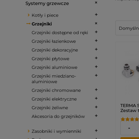
Systemy grzewcze
Kotły i piece
Grzejniki
Grzejniki dostępne od ręki
Grzejniki łazienkowe
Grzejniki dekoracyjne
Grzejniki płytowe
Grzejniki aluminiowe
Grzejniki miedziano-
aluminiowe
Grzejniki chromowane
Grzejniki elektryczne
TERMA S
Grzejniki żeliwne
Zestaw 
trójosi
Akcesoria do grzejników
598,00 
-
Zasobniki i wymienniki