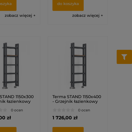
oszyka
do koszyka
zobacz więcej
zobacz więcej
STAND 1150x300
Terma STAND 1150x400
jnik łazienkowy
- Grzejnik łazienkowy
0 ocen
0 ocen
00 zł
1 726,00 zł