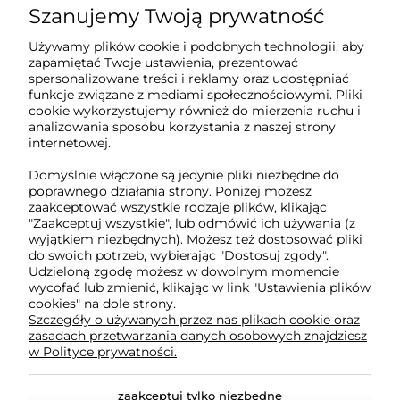
Szanujemy Twoją prywatność
Sklep internetowy Tukado.pl
Używamy plików cookie i podobnych technologii, aby
zapamiętać Twoje ustawienia, prezentować
pn-pt: 08:00-16:00
spersonalizowane treści i reklamy oraz udostępniać
funkcje związane z mediami społecznościowymi. Pliki
791 063 018
cookie wykorzystujemy również do mierzenia ruchu i
analizowania sposobu korzystania z naszej strony
biuro@tukado.pl
internetowej.
Domyślnie włączone są jedynie pliki niezbędne do
poprawnego działania strony. Poniżej możesz
zaakceptować wszystkie rodzaje plików, klikając
O nas
"Zaakceptuj wszystkie", lub odmówić ich używania (z
wyjątkiem niezbędnych). Możesz też dostosować pliki
do swoich potrzeb, wybierając "Dostosuj zgody".
Obsługa klienta
Udzieloną zgodę możesz w dowolnym momencie
wycofać lub zmienić, klikając w link "Ustawienia plików
cookies" na dole strony.
Pomoc
Szczegóły o używanych przez nas plikach cookie oraz
zasadach przetwarzania danych osobowych znajdziesz
w Polityce prywatności.
Moje konto
zaakceptuj tylko niezbędne