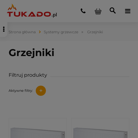
»
Strona główna
Systemy grzewcze
Grzejniki
Filtruj produkty
+
Aktywne filtry: