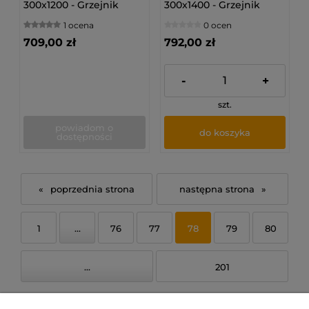
300x1200 - Grzejnik
300x1400 - Grzejnik
płytowy
płytowy
1 ocena
0 ocen
709,00 zł
792,00 zł
-
+
szt.
powiadom o
do koszyka
dostępności
«
»
1
...
76
77
78
79
80
...
201