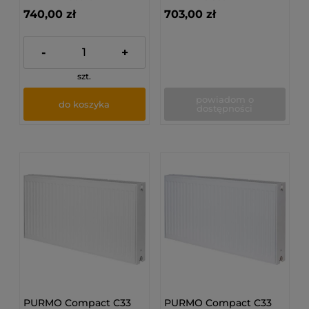
740,00 zł
703,00 zł
-
+
szt.
powiadom o
do koszyka
dostępności
PURMO Compact C33
PURMO Compact C33