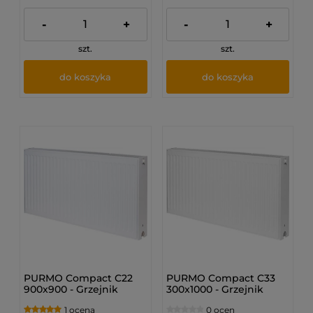
-
+
-
+
szt.
szt.
do koszyka
do koszyka
PURMO Compact C22
PURMO Compact C33
900x900 - Grzejnik
300x1000 - Grzejnik
płytowy
płytowy
1 ocena
0 ocen