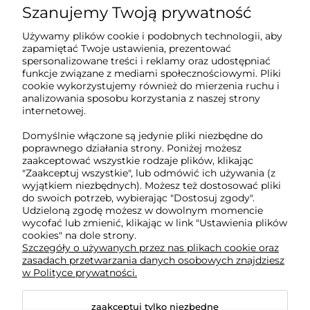
Szanujemy Twoją prywatność
Sklep internetowy Tukado.pl
Używamy plików cookie i podobnych technologii, aby
zapamiętać Twoje ustawienia, prezentować
pn-pt: 08:00-16:00
spersonalizowane treści i reklamy oraz udostępniać
funkcje związane z mediami społecznościowymi. Pliki
791 063 018
cookie wykorzystujemy również do mierzenia ruchu i
analizowania sposobu korzystania z naszej strony
biuro@tukado.pl
internetowej.
Domyślnie włączone są jedynie pliki niezbędne do
poprawnego działania strony. Poniżej możesz
zaakceptować wszystkie rodzaje plików, klikając
O nas
"Zaakceptuj wszystkie", lub odmówić ich używania (z
wyjątkiem niezbędnych). Możesz też dostosować pliki
do swoich potrzeb, wybierając "Dostosuj zgody".
Obsługa klienta
Udzieloną zgodę możesz w dowolnym momencie
wycofać lub zmienić, klikając w link "Ustawienia plików
cookies" na dole strony.
Pomoc
Szczegóły o używanych przez nas plikach cookie oraz
zasadach przetwarzania danych osobowych znajdziesz
w Polityce prywatności.
Moje konto
zaakceptuj tylko niezbędne