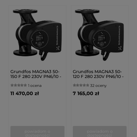
Grundfos MAGNA3 50-
Grundfos MAGNA3 50-
150 F 280 230V PN6/10 -
120 F 280 230V PN6/10 -
Pompa obiegowa c.o.
Pompa obiegowa c.o.
1 ocena
32 oceny
97924285
97924284
11 470,00 zł
7 165,00 zł
powiadom o
powiadom o
dostępności
dostępności