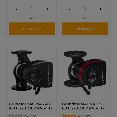
-
+
-
+
szt.
szt.
do koszyka
do koszyka
Grundfos MAGNA3 40-
Grundfos MAGNA3 32-
100 F 220 230V PN6/10 -
80 F 220 230V PN6/10 -
Pompa obiegowa c.o.
Pompa obiegowa c.o.
26 ocen
32 oceny
97924269
98333874