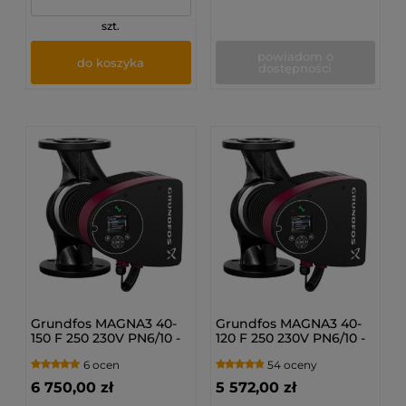
szt.
powiadom o
do koszyka
dostępności
Grundfos MAGNA3 40-
Grundfos MAGNA3 40-
150 F 250 230V PN6/10 -
120 F 250 230V PN6/10 -
Pompa obiegowa c.o.
Pompa obiegowa c.o.
6 ocen
54 oceny
97924271
97924270
6 750,00 zł
5 572,00 zł