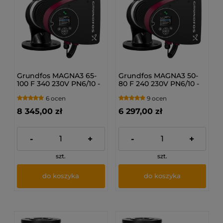
Grundfos MAGNA3 65-
Grundfos MAGNA3 50-
100 F 340 230V PN6/10 -
80 F 240 230V PN6/10 -
Pompa obiegowa c.o.
Pompa obiegowa c.o.
6 ocen
9 ocen
97924297
97924282
8 345,00 zł
6 297,00 zł
-
+
-
+
szt.
szt.
do koszyka
do koszyka