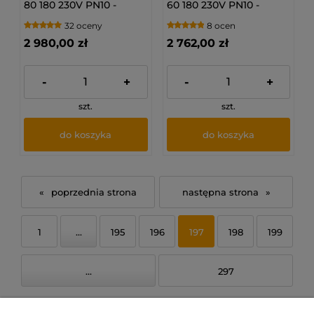
80 180 230V PN10 -
60 180 230V PN10 -
Pompa obiegowa c.o.
Pompa obiegowa c.o.
32 oceny
8 ocen
97924256
97924255
2 980,00 zł
2 762,00 zł
-
+
-
+
szt.
szt.
do koszyka
do koszyka
«
»
1
...
195
196
197
198
199
...
297