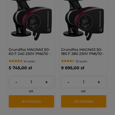
Grundfos MAGNA3 50-
Grundfos MAGNA3 50-
60 F 240 230V PN6/10 -
180 F 280 230V PN6/10 -
Pompa obiegowa c.o.
Pompa obiegowa c.o.
14 ocen
10 ocen
97924281
97924286
5 745,00 zł
9 695,00 zł
-
+
-
+
szt.
szt.
do koszyka
do koszyka