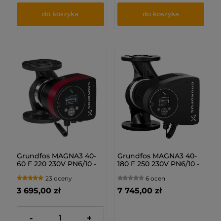
do koszyka
do koszyka
Grundfos MAGNA3 40-
Grundfos MAGNA3 40-
60 F 220 230V PN6/10 -
180 F 250 230V PN6/10 -
Pompa obiegowa c.o.
Pompa obiegowa c.o.
23 oceny
6 ocen
97924267
97924272
3 695,00 zł
7 745,00 zł
-
+